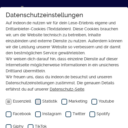
Datenschutzeinstellungen
Auf indeon.de nutzen wir für dein Lese-Erlebnis eigene und
Drittanbieter-Cookies (Textdateien). Diese Cookies brauchen
wir, um die Website technisch zu betreiben, Inhalte
Dossier
einzubinden und externe Dienste zu nutzen. Außerdem können
wir die Leistung unserer Website so verbessern und dir damit
den bestmöglichen Service gewährleisten.
RECHTSEXTREMER ANSCHLAG IM FEBRUAR 2020
Wir weisen dich darauf hin, dass einzelne Dienste auf dieser
Nach dem Anschlag in Hanau -
Internetseite möglicherweise Informationen in ein unsicheres
wie eine Stadt sich verändert
Drittland übermitteln.
Wir freuen uns, dass du indeon.de besuchst und unseren
hat
Datenschutzeinstellungen zustimmst. Die genauen Details
erfährst du auf unserer
Datenschutz-Seite
.
Essenziell
Statistik
Marketing
Youtube
Facebook
Instagram
Twitter
Spotify
Giphy
TikTok