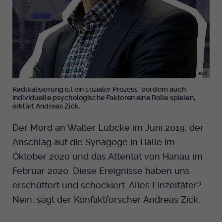
Anbieter
EKHN
Name
mtm_cookie_consent
Spotify
Laufzeit
Ende der Sitzung
Anbieter
Medienhaus der EKHN GmbH
PHP Daten Identifikator, der gesetzt wird
Giphy
Laufzeit
1 Jahr
Zweck
wenn die PHP session() Methode benutzt
wird.
epd
Speicherung der Cookie Constent
Zweck
TikTok
Einstellungen
Radikalisierung ist ein sozialer Prozess, bei dem auch
individuelle psychologische Faktoren eine Rolle spielen,
erklärt Andreas Zick.
Name
uid
Der Mord an Walter Lübcke im Juni 2019, der
Anbieter
EKHN
Anschlag auf die Synagoge in Halle im
Laufzeit
Ende der Sitzung
Oktober 2020 und das Attentat von Hanau im
Februar 2020. Diese Ereignisse haben uns
Notwendig zum sicheren Betrieb der
Zweck
erschüttert und schockiert. Alles Einzeltäter?
Webseite.
Nein, sagt der Konfliktforscher Andreas Zick.
Name
cookie_optin-[n]