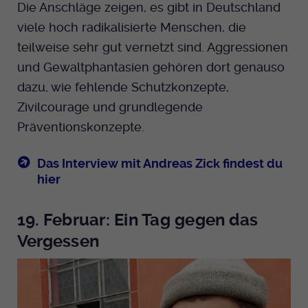
Die Anschläge zeigen, es gibt in Deutschland
viele hoch radikalisierte Menschen, die
Anbieter
EKHN
teilweise sehr gut vernetzt sind. Aggressionen
Bei Ausahl nur essentieller Cookies wird
und Gewaltphantasien gehören dort genauso
Laufzeit
dieser Cookie am Ende der Sitzung
dazu, wie fehlende Schutzkonzepte,
gelöscht. Ansonsten 1 Monat.
Zivilcourage und grundlegende
Dient zur Speicherung der Cookie Opt-In
Präventionskonzepte.
Einstellungen. Eine optionale Nummer
Zweck
nach dem Namen gibt lediglich eine
Das Interview mit Andreas Zick findest du
Versionsnummer an.
hier
19. Februar: Ein Tag gegen das
Vergessen