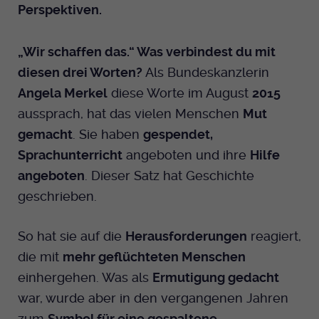
Perspektiven.
Dieser Cookie wird genutzt um
festzustellen ob ein Benutzer im TYPO3
Cookie-Informationen anzeigen
Name
_pk_id.424
Zweck
Backend eingelogged ist und die Seite
„Wir schaffen das.“ Was verbindest du mit
bearbeiten darf.
Anbieter
Medienhaus der EKHN GmbH
Marketing
diesen drei Worten?
Als Bundeskanzlerin
Reichweiten Analyse
Angela Merkel
diese Worte im August
2015
Laufzeit
13 Monate
Name
fe_typo_user
aussprach, hat das vielen Menschen
Mut
Cookie-Informationen anzeigen
Name
_fbp
Zweck
Einzigartige Besucher ID.
gemacht
. Sie haben
gespendet,
Anbieter
EKHN
Anbieter
Facebook Ireland Limited
Youtube
Sprachunterricht
angeboten und ihre
Hilfe
Laufzeit
Ende der Sitzung
Name
angeboten
. Dieser Satz hat Geschichte
_pk_ses.424
Laufzeit
3 Monate
geschrieben.
Facebook
Dieser Cookie wird genutzt um
Anbieter
Medienhaus der EKHN GmbH
Zweck
Anzeigen / Ads
festzustellen ob ein Benutzer im TYPO3
Zweck
Frontend eingelogged ist und die Seite
So hat sie auf die
Herausforderungen
reagiert,
Laufzeit
30 Minuten
Instagram
bearbeiten darf.
die mit
mehr geflüchteten Menschen
Zur Speicherung kurzfristiger
einhergehen. Was als
Ermutigung gedacht
Zweck
Informationen über den Besuch.
Name
war, wurde aber in den vergangenen Jahren
Twitter
PHPSESSID
zum
Symbol für eine gespaltene