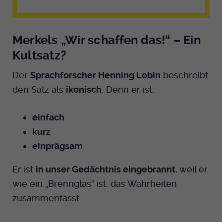
Anbieter
EKHN
Merkels „Wir schaffen das!“ – Ein
Bei Ausahl nur essentieller Cookies wird
Laufzeit
dieser Cookie am Ende der Sitzung
Kultsatz?
gelöscht. Ansonsten 1 Monat.
Der
Sprachforscher Henning Lobin
beschreibt
Dient zur Speicherung der Cookie Opt-In
den Satz als
ikonisch
. Denn er ist:
Einstellungen. Eine optionale Nummer
Zweck
nach dem Namen gibt lediglich eine
einfach
Versionsnummer an.
kurz
einprägsam
Er ist
in unser Gedächtnis eingebrannt
, weil er
wie ein „Brennglas“ ist, das Wahrheiten
zusammenfasst.