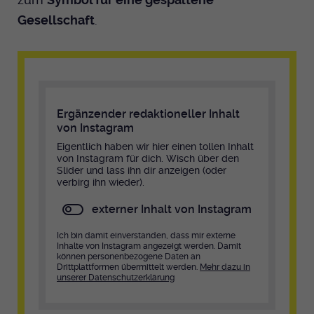
Anbieter
EKHN
Name
mtm_cookie_consent
Gesellschaft
.
Spotify
Laufzeit
Ende der Sitzung
Anbieter
Medienhaus der EKHN GmbH
PHP Daten Identifikator, der gesetzt wird
Giphy
Laufzeit
1 Jahr
Zweck
wenn die PHP session() Methode benutzt
wird.
Speicherung der Cookie Constent
Ergänzender redaktioneller Inhalt
Zweck
TikTok
Einstellungen
von Instagram
Eigentlich haben wir hier einen tollen Inhalt
Name
uid
von Instagram für dich. Wisch über den
Slider und lass ihn dir anzeigen (oder
Anbieter
verbirg ihn wieder).
EKHN
externer Inhalt von Instagram
Laufzeit
Ende der Sitzung
Ich bin damit einverstanden, dass mir externe
Notwendig zum sicheren Betrieb der
Inhalte von Instagram angezeigt werden. Damit
Zweck
können personenbezogene Daten an
Webseite.
Drittplattformen übermittelt werden.
Mehr dazu in
unserer Datenschutzerklärung
Name
cookie_optin-[n]