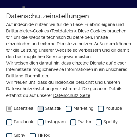
Datenschutzeinstellungen
Auf indeon.de nutzen wir für dein Lese-Erlebnis eigene und
Drittanbieter-Cookies (Textdateien). Diese Cookies brauchen
wir, um die Website technisch zu betreiben, Inhalte
Dossier
einzubinden und externe Dienste zu nutzen. Außerdem können
wir die Leistung unserer Website so verbessern und dir damit
den bestmöglichen Service gewährleisten.
MIGRATION
Wir weisen dich darauf hin, dass einzelne Dienste auf dieser
Geflüchtete in Deutschland:
Internetseite möglicherweise Informationen in ein unsicheres
Schaffen wir das?
Drittland übermitteln.
Wir freuen uns, dass du indeon.de besuchst und unseren
Datenschutzeinstellungen zustimmst. Die genauen Details
erfährst du auf unserer
Datenschutz-Seite
.
Essenziell
Statistik
Marketing
Youtube
Facebook
Instagram
Twitter
Spotify
Giphy
TikTok