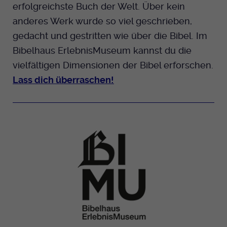
erfolgreichste Buch der Welt. Über kein
Anbieter
EKHN
anderes Werk wurde so viel geschrieben,
gedacht und gestritten wie über die Bibel.
Im
Bei Ausahl nur essentieller Cookies wird
Bibelhaus ErlebnisMuseum kannst du die
Laufzeit
dieser Cookie am Ende der Sitzung
vielfältigen Dimensionen der Bibel erforschen.
gelöscht. Ansonsten 1 Monat.
Lass dich überraschen!
Dient zur Speicherung der Cookie Opt-In
Einstellungen. Eine optionale Nummer
Zweck
nach dem Namen gibt lediglich eine
Versionsnummer an.