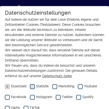
Datenschutzeinstellungen
Auf indeon.de nutzen wir für dein Lese-Erlebnis eigene und
Drittanbieter-Cookies (Textdateien). Diese Cookies brauchen
wir, um die Website technisch zu betreiben, Inhalte
20 JAHRE BIBELHAUS ERLEBNISMUSEUM
einzubinden und externe Dienste zu nutzen. Außerdem können
Entdecke neue Seiten der
wir die Leistung unserer Website so verbessern und dir damit
den bestmöglichen Service gewährleisten.
Bibel!
Wir weisen dich darauf hin, dass einzelne Dienste auf dieser
Internetseite möglicherweise Informationen in ein unsicheres
Drittland übermitteln.
Wir freuen uns, dass du indeon.de besuchst und unseren
Datenschutzeinstellungen zustimmst. Die genauen Details
erfährst du auf unserer
Datenschutz-Seite
.
Essenziell
Statistik
Marketing
Youtube
Facebook
Instagram
Twitter
Spotify
ADVERTORIAL
Giphy
TikTok