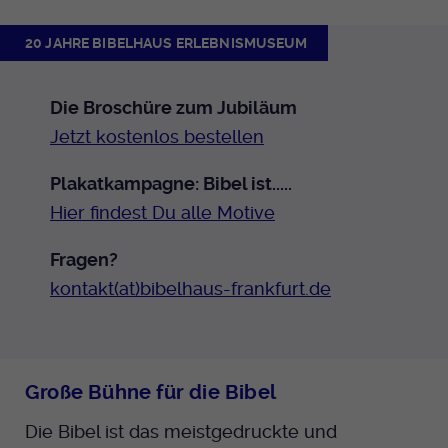
Anbieter
EKHN
Name
mtm_cookie_consent
Spotify
20 JAHRE BIBELHAUS ERLEBNISMUSEUM
Laufzeit
Ende der Sitzung
Anbieter
Medienhaus der EKHN GmbH
PHP Daten Identifikator, der gesetzt wird
Giphy
Die Broschüre zum Jubiläum
Laufzeit
1 Jahr
Zweck
wenn die PHP session() Methode benutzt
Jetzt kostenlos bestellen
wird.
Speicherung der Cookie Constent
Zweck
TikTok
Einstellungen
Plakatkampagne: Bibel ist.....
Hier findest Du alle Motive
Name
uid
Fragen?
Anbieter
EKHN
kontakt(at)bibelhaus-frankfurt.de
Laufzeit
Ende der Sitzung
Notwendig zum sicheren Betrieb der
Zweck
Webseite.
Große Bühne für die Bibel
Die Bibel ist das meistgedruckte und
Name
cookie_optin-[n]