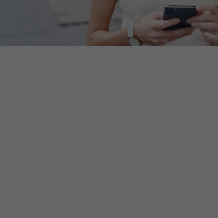
Anbieter
EKHN
Bei Ausahl nur essentieller Cookies wird
Laufzeit
dieser Cookie am Ende der Sitzung
gelöscht. Ansonsten 1 Monat.
Dient zur Speicherung der Cookie Opt-In
Einstellungen. Eine optionale Nummer
Zweck
nach dem Namen gibt lediglich eine
Versionsnummer an.