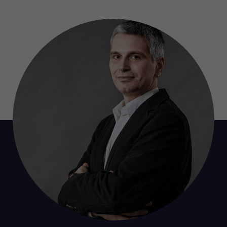
Anbieter
EKHN
Bei Ausahl nur essentieller Cookies wird
Laufzeit
dieser Cookie am Ende der Sitzung
gelöscht. Ansonsten 1 Monat.
Dient zur Speicherung der Cookie Opt-In
Einstellungen. Eine optionale Nummer
Zweck
nach dem Namen gibt lediglich eine
Versionsnummer an.