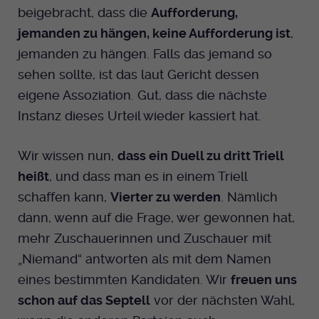
Dieser Cookie wird genutzt um
beigebracht, dass die
Aufforderung,
festzustellen ob ein Benutzer im TYPO3
Cookie-Informationen anzeigen
Name
_pk_id.424
jemanden zu hängen, keine Aufforderung ist
,
Zweck
Backend eingelogged ist und die Seite
jemanden zu hängen. Falls das jemand so
bearbeiten darf.
Anbieter
Medienhaus der EKHN GmbH
Marketing
sehen sollte, ist das laut Gericht dessen
Reichweiten Analyse
Laufzeit
eigene Assoziation. Gut, dass die nächste
13 Monate
Name
fe_typo_user
Instanz dieses Urteil wieder kassiert hat.
Cookie-Informationen anzeigen
Name
_fbp
Zweck
Einzigartige Besucher ID.
Anbieter
EKHN
Anbieter
Facebook Ireland Limited
Youtube
Wir wissen nun,
dass ein Duell zu dritt Triell
Laufzeit
Ende der Sitzung
Name
_pk_ses.424
heißt
, und dass man es in einem Triell
Laufzeit
3 Monate
schaffen kann,
Vierter zu werden
. Nämlich
Facebook
Dieser Cookie wird genutzt um
Anbieter
Medienhaus der EKHN GmbH
Zweck
Anzeigen / Ads
dann, wenn auf die Frage, wer gewonnen hat,
festzustellen ob ein Benutzer im TYPO3
Zweck
Frontend eingelogged ist und die Seite
mehr Zuschauerinnen und Zuschauer mit
Laufzeit
30 Minuten
Instagram
bearbeiten darf.
„Niemand“ antworten als mit dem Namen
Zur Speicherung kurzfristiger
Zweck
eines bestimmten Kandidaten. Wir
freuen uns
Informationen über den Besuch.
Name
Twitter
PHPSESSID
schon auf das Septell
vor der nächsten Wahl,