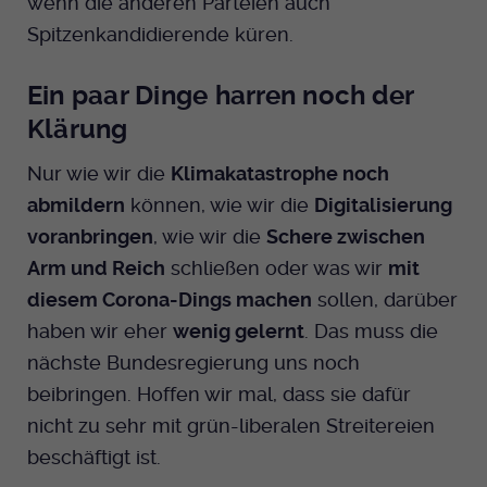
wenn die anderen Parteien auch
Anbieter
EKHN
Name
mtm_cookie_consent
Spitzenkandidierende küren.
Spotify
Laufzeit
Ende der Sitzung
Anbieter
Medienhaus der EKHN GmbH
Ein paar Dinge harren noch der
PHP Daten Identifikator, der gesetzt wird
Giphy
Laufzeit
1 Jahr
Klärung
Zweck
wenn die PHP session() Methode benutzt
wird.
Nur wie wir die
Klimakatastrophe noch
Speicherung der Cookie Constent
Zweck
TikTok
Einstellungen
abmildern
können, wie wir die
Digitalisierung
voranbringen
, wie wir die
Schere zwischen
Name
uid
Arm und Reich
schließen oder was wir
mit
Anbieter
EKHN
diesem Corona-Dings machen
sollen, darüber
haben wir eher
wenig gelernt
. Das muss die
Laufzeit
Ende der Sitzung
nächste Bundesregierung uns noch
Notwendig zum sicheren Betrieb der
beibringen. Hoffen wir mal, dass sie dafür
Zweck
Webseite.
nicht zu sehr mit grün-liberalen Streitereien
beschäftigt ist.
Name
cookie_optin-[n]