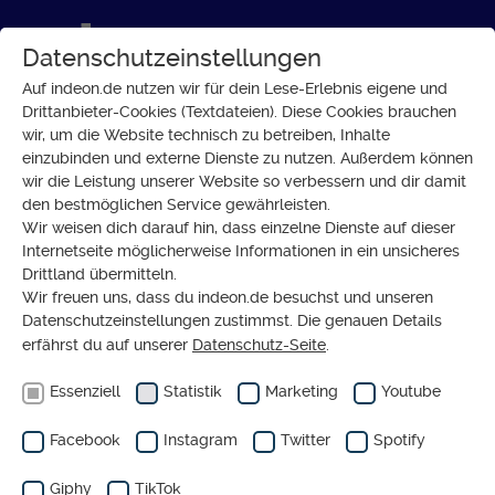
Datenschutzeinstellungen
Auf indeon.de nutzen wir für dein Lese-Erlebnis eigene und
Drittanbieter-Cookies (Textdateien). Diese Cookies brauchen
wir, um die Website technisch zu betreiben, Inhalte
BUNDESTAGSWAHL
einzubinden und externe Dienste zu nutzen. Außerdem können
Was wir im
wir die Leistung unserer Website so verbessern und dir damit
den bestmöglichen Service gewährleisten.
Wahlkampf
Wir weisen dich darauf hin, dass einzelne Dienste auf dieser
gelernt
Internetseite möglicherweise Informationen in ein unsicheres
Drittland übermitteln.
haben
Wir freuen uns, dass du indeon.de besuchst und unseren
Datenschutzeinstellungen zustimmst. Die genauen Details
erfährst du auf unserer
Datenschutz-Seite
.
von
NILS SANDRISSER
KOMMENTAR
Essenziell
Statistik
Marketing
Youtube
Facebook
Instagram
Twitter
Spotify
27.09.2021
Der Wahlkampf hatte
Giphy
TikTok