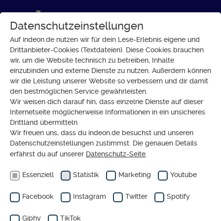
Datenschutzeinstellungen
Auf indeon.de nutzen wir für dein Lese-Erlebnis eigene und
Drittanbieter-Cookies (Textdateien). Diese Cookies brauchen
wir, um die Website technisch zu betreiben, Inhalte
GESELLSCHAFT
einzubinden und externe Dienste zu nutzen. Außerdem können
Nachtbürgermeister: Wenn es
wir die Leistung unserer Website so verbessern und dir damit
den bestmöglichen Service gewährleisten.
dunkel wird, kommt ihre Zeit
Wir weisen dich darauf hin, dass einzelne Dienste auf dieser
Internetseite möglicherweise Informationen in ein unsicheres
Drittland übermitteln.
Wir freuen uns, dass du indeon.de besuchst und unseren
Datenschutzeinstellungen zustimmst. Die genauen Details
erfährst du auf unserer
Datenschutz-Seite
.
Essenziell
Statistik
Marketing
Youtube
Facebook
Instagram
Twitter
Spotify
Giphy
TikTok