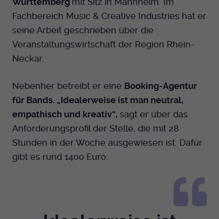
Württemberg
mit Sitz in Mannheim. Im
Anbieter
EKHN
Name
mtm_cookie_consent
Fachbereich Music & Creative Industries hat er
Spotify
Laufzeit
seine Arbeit geschrieben über die
Ende der Sitzung
Anbieter
Medienhaus der EKHN GmbH
Veranstaltungswirtschaft der Region Rhein-
PHP Daten Identifikator, der gesetzt wird
Giphy
Laufzeit
1 Jahr
Neckar.
Zweck
wenn die PHP session() Methode benutzt
wird.
Speicherung der Cookie Constent
Zweck
Nebenher betreibt er eine
Booking-Agentur
TikTok
Einstellungen
für Bands. „Idealerweise ist man neutral,
Name
uid
empathisch und kreativ“,
sagt er über das
Anforderungsprofil der Stelle, die mit 28
Anbieter
EKHN
Stunden in der Woche ausgewiesen ist. Dafür
Laufzeit
Ende der Sitzung
gibt es rund 1400 Euro.
Notwendig zum sicheren Betrieb der
Zweck
Webseite.
Name
cookie_optin-[n]