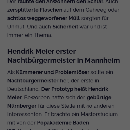
Der
raubte den Anwohnern den Schlaf.
Auch
Dieser Cookie wird genutzt um
zersplitterte Flaschen
auf dem Gehweg oder
festzustellen ob ein Benutzer im TYPO3
Cookie-Informationen anzeigen
Name
_pk_id.424
Zweck
Backend eingelogged ist und die Seite
achtlos weggeworfener Müll
sorgten für
bearbeiten darf.
Anbieter
Medienhaus der EKHN GmbH
Unmut. Und auch
Sicherheit
war und ist
Marketing
immer ein Thema.
Reichweiten Analyse
Laufzeit
13 Monate
Name
fe_typo_user
Cookie-Informationen anzeigen
Name
_fbp
Hendrik Meier erster
Zweck
Einzigartige Besucher ID.
Anbieter
EKHN
Nachtbürgermeister in Mannheim
Anbieter
Facebook Ireland Limited
Youtube
Laufzeit
Ende der Sitzung
Name
_pk_ses.424
Als
Kümmerer und Problemlöser
sollte ein
Laufzeit
3 Monate
Nachtbürgermeiste
r her, der erste in
Facebook
Dieser Cookie wird genutzt um
Anbieter
Medienhaus der EKHN GmbH
Zweck
Anzeigen / Ads
Deutschland.
Der Prototyp heißt Hendrik
festzustellen ob ein Benutzer im TYPO3
Zweck
Frontend eingelogged ist und die Seite
Meier.
Beworben hatte sich der
gebürtige
Laufzeit
30 Minuten
Instagram
bearbeiten darf.
Nürnberger
für diese Stelle mit 40 anderen
Zur Speicherung kurzfristiger
Zweck
Interessenten. Er brachte ein Masterstudium
Informationen über den Besuch.
Name
Twitter
PHPSESSID
mit von der
Popakademie Baden-