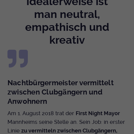
Idealerweise ist
man neutral,
Anbieter
EKHN
empathisch und
Bei Ausahl nur essentieller Cookies wird
Laufzeit
dieser Cookie am Ende der Sitzung
kreativ
gelöscht. Ansonsten 1 Monat.
Dient zur Speicherung der Cookie Opt-In
Einstellungen. Eine optionale Nummer
Zweck
nach dem Namen gibt lediglich eine
Versionsnummer an.
Nachtbürgermeister vermittelt
zwischen Clubgängern und
Anwohnern
Am 1. August 2018 trat der
First Night Mayor
Mannheims seine Stelle an. Sein Job: in erster
Linie
zu vermitteln zwischen Clubgängern,