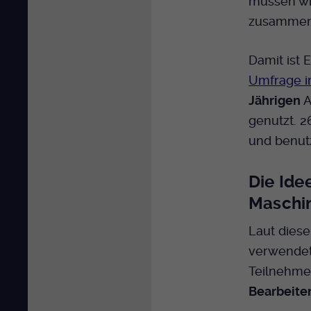
müssen wir
zusammenf
Damit ist 
Umfrage i
Jährigen
A
genutzt. 2
und benut
Die Ide
Maschi
Laut diese
verwendet.
Teilnehme
Bearbeite