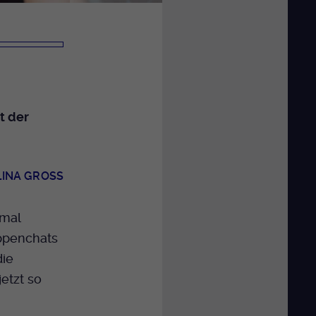
t der
INA GROSS
nmal
ppenchats
die
etzt so