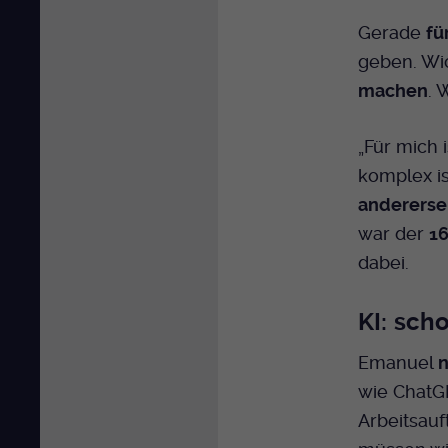
Gerade
fü
geben. Wic
machen
. 
„Für mich 
komplex is
andererse
war der
16
dabei.
KI: scho
Emanuel
n
wie ChatG
Arbeitsau