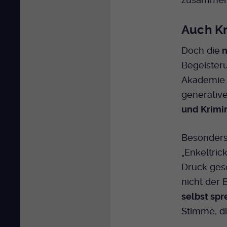
Auch Kr
Doch die
n
Begeister
Akademie 
generativ
und Krimi
Besonders 
„Enkeltric
Druck gese
nicht der 
selbst sp
Stimme, di