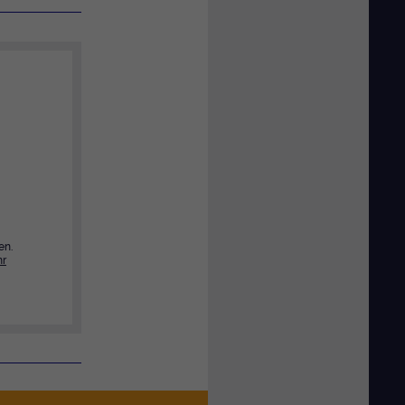
en.
r