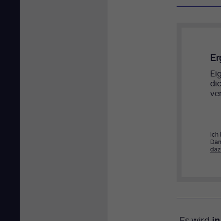
Er
Eig
di
ver
Ich
Dam
daz
„Es wird
in