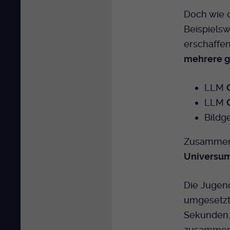
Doch wie d
Beispielsw
erschaffen
mehrere g
LLM
LLM
Bildg
Zusammen 
Universu
Die Jugend
umgesetzt
Sekunden. 
zusammen e