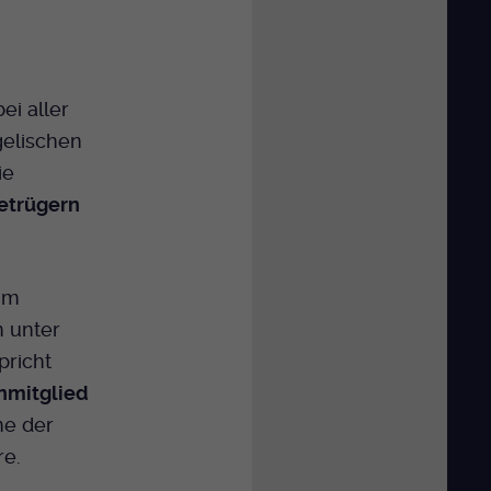
ei aller
gelischen
ie
etrügern
im
n unter
spricht
enmitglied
me der
re.