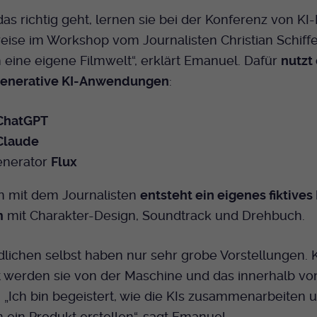
as richtig geht, lernen sie bei der Konferenz von KI-P
eise im Workshop vom Journalisten Christian Schiffer
 eine eigene Filmwelt“, erklärt Emanuel. Dafür
nutzt 
enerative KI-Anwendungen
:
ChatGPT
Claude
enerator
Flux
mit dem Journalisten
entsteht ein eigenes fiktives
m
mit Charakter-Design, Soundtrack und Drehbuch.
lichen selbst haben nur sehr grobe Vorstellungen. K
 werden sie von der Maschine und das innerhalb vo
„Ich bin begeistert, wie die KIs zusammenarbeiten 
in Produkt erstellen“, sagt Emanuel.