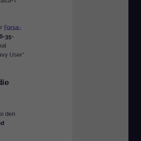
hatGPT
er
Forsa-
6-35-
mal
avy User“
die
ei den
nd