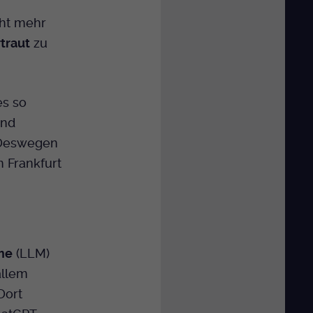
cht mehr
traut
zu
es so
Und
 Deswegen
n Frankfurt
me
(LLM)
allem
 Dort