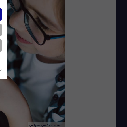
z
gettyimages/portishead1