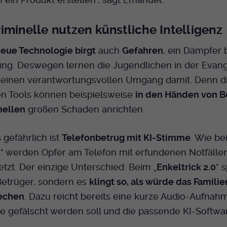
iminelle nutzen künstliche Intelligenz
eue Technologie birgt
auch
Gefahren
, ein Dämpfer b
ung. Deswegen lernen die Jugendlichen in der Evan
einen verantwortungsvollen Umgang damit. Denn d
en Tools können beispielsweise
in den Händen von B
nellen
großen Schaden anrichten.
gefährlich ist
Telefonbetrug mit KI-Stimme
. Wie be
k“ werden Opfer am Telefon mit erfundenen Notfälle
tzt. Der einzige Unterschied: Beim „
Enkeltrick 2.0
“ 
Betrüger, sondern es
klingt so, als würde das Famili
rechen
. Dazu reicht bereits eine kurze Audio-Aufnah
e gefälscht werden soll und die passende KI-Softwa