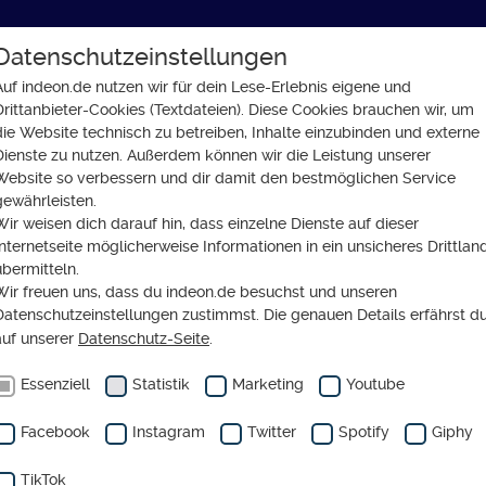
Datenschutzeinstellungen
GLAUBE
SOZIALES
GESELLSCHAFT
Auf indeon.de nutzen wir für dein Lese-Erlebnis eigene und
Drittanbieter-Cookies (Textdateien). Diese Cookies brauchen wir, um
 Ist KI traumhaft oder ein Albtraum?
die Website technisch zu betreiben, Inhalte einzubinden und externe
Dienste zu nutzen. Außerdem können wir die Leistung unserer
Website so verbessern und dir damit den bestmöglichen Service
gewährleisten.
Wir weisen dich darauf hin, dass einzelne Dienste auf dieser
FT
Internetseite möglicherweise Informationen in ein unsicheres Drittlan
tal Dreams – Ist KI trau
übermitteln.
Wir freuen uns, dass du indeon.de besuchst und unseren
 ein Albtraum?
Datenschutzeinstellungen zustimmst. Die genauen Details erfährst d
auf unserer
Datenschutz-Seite
.
Essenziell
Statistik
Marketing
Youtube
Facebook
Instagram
Twitter
Spotify
Giphy
TikTok