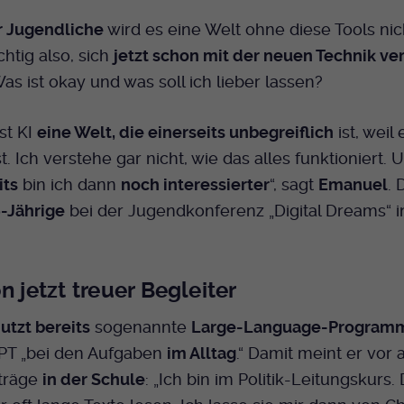
Name
mtm_cookie_consent
Laufzeit
Ende der Sitzung
Spotify
r Jugendliche
wird es eine Welt ohne diese Tools ni
Anbieter
Medienhaus der EKHN GmbH
htig also, sich
jetzt schon mit der neuen Technik ver
PHP Daten Identifikator, der gesetzt wird wenn
Zweck
die PHP session() Methode benutzt wird.
Giphy
Was ist okay und was soll ich lieber lassen?
Laufzeit
1 Jahr
Speicherung der Cookie Constent
ist KI
eine Welt, die einerseits unbegreiflich
ist, weil 
Zweck
Name
uid
TikTok
Einstellungen
t. Ich verstehe gar nicht, wie das alles funktioniert. 
Anbieter
EKHN
its
bin ich dann
noch interessierter
“, sagt
Emanuel
.
-Jährige
bei der Jugendkonferenz „Digital Dreams“ i
Laufzeit
Ende der Sitzung
Notwendig zum sicheren Betrieb der
Zweck
Webseite.
n jetzt treuer Begleiter
utzt bereits
sogenannte
Large-Language-Program
Name
cookie_optin-[n]
PT „bei den Aufgaben
im Alltag
.“ Damit meint er vor 
fträge
in der Schule
: „Ich bin im Politik-Leitungskurs.
Anbieter
EKHN