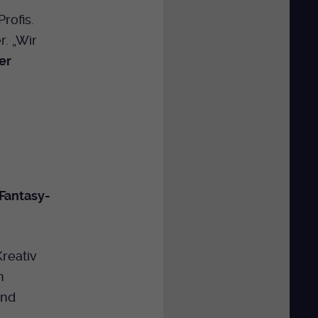
rofis.
. „Wir
er
 Fantasy-
reativ
n
und