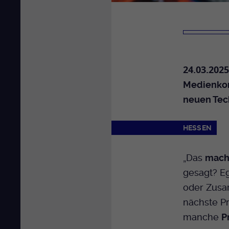
24.03.2025
Medienkom
neuen Tec
HESSEN
„Das
mach
gesagt? E
oder Zusa
nächste Pr
manche
P