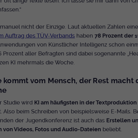
 oft lange Texte lesen. Ich lasse sie mir dann von C
Bei Ausahl nur essentieller Cookies wird dieser
assen.“
Laufzeit
Cookie am Ende der Sitzung gelöscht.
Ansonsten 1 Monat.
Emanuel nicht der Einzige. Laut aktuellen Zahlen ein
Dient zur Speicherung der Cookie Opt-In
m Auftrag des TÜV-Verbands
haben
78 Prozent der 1
Einstellungen. Eine optionale Nummer nach
Zweck
nwendungen von Künstlicher Intelligenz schon ein
dem Namen gibt lediglich eine
6 Prozent aller Befragten sind dabei sogenannte „He
Versionsnummer an.
zen KI mehrmals die Woche.
e kommt vom Mensch, der Rest macht 
ne
r Studie wird
KI am häufigsten in der Textproduktion
 Also beim Schreiben von beispielsweise E-Mails. B
nden der Jugendkonferenz ist auch das
Erstellen u
n von Videos, Fotos und Audio-Dateien
beliebt.