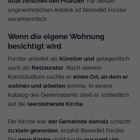
Altar zwischen den Pflanzen
. Für diesen
ungewöhnlichen Anblick ist Benedikt Forster
Anbieter
EKHN
verantwortlich.
Bei Ausahl nur essentieller Cookies wird
Laufzeit
dieser Cookie am Ende der Sitzung
Wenn die eigene Wohnung
gelöscht. Ansonsten 1 Monat.
besichtigt wird
Dient zur Speicherung der Cookie Opt-In
Forster arbeitet als
Künstler und
gelegentlich
Einstellungen. Eine optionale Nummer
Zweck
auch als
Restaurator
. Nach seinem
nach dem Namen gibt lediglich eine
Versionsnummer an.
Kunststudium suchte er
einen Ort, an dem er
wohnen und arbeiten
konnte. In einem
Katalog des Denkmalamts stieß er schließlich
auf die
leerstehende Kirche
.
Die Kirche war
der Gemeinde damals
schlicht
zu klein geworden
, erzählt Benedikt Forster.
Die
neue Kirche
steht heute
nur rund 100