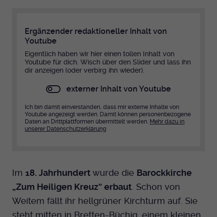
Dieser Cookie wird genutzt um
festzustellen ob ein Benutzer im TYPO3
Cookie-Informationen anzeigen
Name
_pk_id.424
Zweck
Backend eingelogged ist und die Seite
Ergänzender redaktioneller Inhalt von
bearbeiten darf.
Youtube
Anbieter
Medienhaus der EKHN GmbH
Marketing
Eigentlich haben wir hier einen tollen Inhalt von
Reichweiten Analyse
Youtube für dich. Wisch über den Slider und lass ihn
Laufzeit
13 Monate
dir anzeigen (oder verbirg ihn wieder).
Name
fe_typo_user
Cookie-Informationen anzeigen
Name
_fbp
Zweck
Einzigartige Besucher ID.
externer Inhalt von Youtube
Anbieter
EKHN
Anbieter
Facebook Ireland Limited
Youtube
Ich bin damit einverstanden, dass mir externe Inhalte von
Laufzeit
Youtube angezeigt werden. Damit können personenbezogene
Ende der Sitzung
Name
_pk_ses.424
Laufzeit
Daten an Drittplattformen übermittelt werden.
Mehr dazu in
3 Monate
unserer Datenschutzerklärung
Facebook
Dieser Cookie wird genutzt um
Anbieter
Medienhaus der EKHN GmbH
Zweck
Anzeigen / Ads
festzustellen ob ein Benutzer im TYPO3
Zweck
Frontend eingelogged ist und die Seite
Laufzeit
30 Minuten
Instagram
bearbeiten darf.
Im
18. Jahrhundert
wurde die
Barockkirche
Zur Speicherung kurzfristiger
„Zum Heiligen Kreuz“ erbaut
. Schon von
Zweck
Informationen über den Besuch.
Weitem fällt ihr hellgrüner Kirchturm auf. Sie
Name
Twitter
PHPSESSID
steht mitten in Bretten-Büchig, einem kleinen