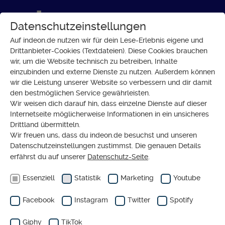
Datenschutzeinstellungen
Auf indeon.de nutzen wir für dein Lese-Erlebnis eigene und
Drittanbieter-Cookies (Textdateien). Diese Cookies brauchen
wir, um die Website technisch zu betreiben, Inhalte
GESELLSCHAFT
einzubinden und externe Dienste zu nutzen. Außerdem können
Eine Kirche als Zuhause
wir die Leistung unserer Website so verbessern und dir damit
den bestmöglichen Service gewährleisten.
Wir weisen dich darauf hin, dass einzelne Dienste auf dieser
Internetseite möglicherweise Informationen in ein unsicheres
Drittland übermitteln.
Wir freuen uns, dass du indeon.de besuchst und unseren
Datenschutzeinstellungen zustimmst. Die genauen Details
erfährst du auf unserer
Datenschutz-Seite
.
Essenziell
Statistik
Marketing
Youtube
Facebook
Instagram
Twitter
Spotify
Giphy
TikTok