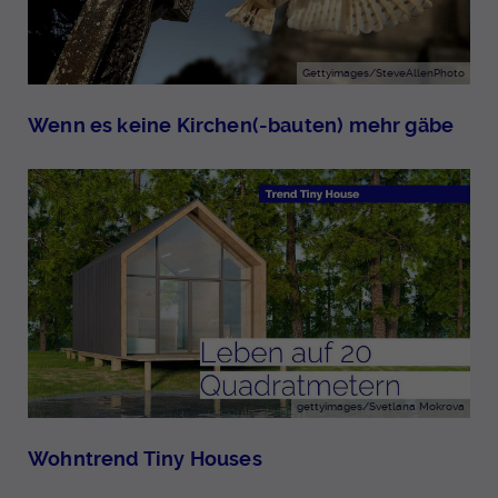
Gettyimages/SteveAllenPhoto
Wenn es keine Kirchen(-bauten) mehr gäbe
gettyimages/Svetlana Mokrova
Wohntrend Tiny Houses