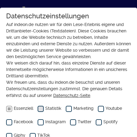
Datenschutzeinstellungen
Auf indeon.de nutzen wir für dein Lese-Erlebnis eigene und
Drittanbieter-Cookies (Textdateien). Diese Cookies brauchen
wir, um die Website technisch zu betreiben, Inhalte
GESELLSCHAFT
einzubinden und externe Dienste zu nutzen. Außerdem können
Für die Frauen im Iran: Lauf
wir die Leistung unserer Website so verbessern und dir damit
den bestmöglichen Service gewährleisten.
von Frankfurt nach Berlin
Wir weisen dich darauf hin, dass einzelne Dienste auf dieser
Internetseite möglicherweise Informationen in ein unsicheres
Drittland übermitteln.
Wir freuen uns, dass du indeon.de besuchst und unseren
Datenschutzeinstellungen zustimmst. Die genauen Details
erfährst du auf unserer
Datenschutz-Seite
.
Essenziell
Statistik
Marketing
Youtube
Facebook
Instagram
Twitter
Spotify
Giphy
TikTok