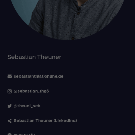
Sebastian Theuner
sebastianth(at)online.de
@sebastian_th96
@theuni_seb
Sebastian Theuner (LinkedInd)