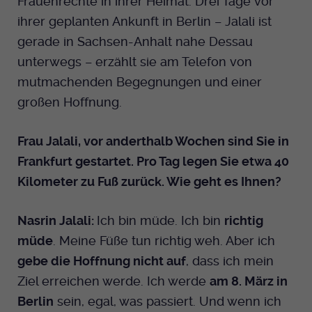
Frauenrechte in ihrer Heimat. Drei Tage vor
ihrer geplanten Ankunft in Berlin – Jalali ist
Anbieter
EKHN
gerade in Sachsen-Anhalt nahe Dessau
Bei Ausahl nur essentieller Cookies wird
unterwegs – erzählt sie am Telefon von
Laufzeit
dieser Cookie am Ende der Sitzung
mutmachenden Begegnungen und einer
gelöscht. Ansonsten 1 Monat.
großen Hoffnung.
Dient zur Speicherung der Cookie Opt-In
Einstellungen. Eine optionale Nummer
Frau Jalali, vor anderthalb Wochen sind Sie in
Zweck
nach dem Namen gibt lediglich eine
Frankfurt gestartet. Pro Tag legen Sie etwa 40
Versionsnummer an.
Kilometer zu Fuß zurück. Wie geht es Ihnen?
Nasrin Jalali:
Ich bin müde. Ich bin
richtig
müde
. Meine Füße tun richtig weh. Aber ich
gebe die Hoffnung nicht auf
, dass ich mein
Ziel erreichen werde. Ich werde
am 8. März in
Berlin
sein, egal, was passiert. Und wenn ich