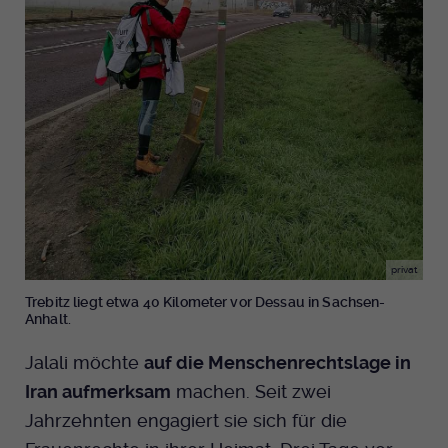
Anbieter
EKHN
Name
mtm_cookie_consent
Spotify
Laufzeit
Ende der Sitzung
Anbieter
Medienhaus der EKHN GmbH
PHP Daten Identifikator, der gesetzt wird
Giphy
Laufzeit
1 Jahr
Zweck
wenn die PHP session() Methode benutzt
wird.
Speicherung der Cookie Constent
Zweck
TikTok
Einstellungen
Name
uid
Anbieter
EKHN
privat
Trebitz liegt etwa 40 Kilometer vor Dessau in Sachsen-
Laufzeit
Ende der Sitzung
Anhalt.
Notwendig zum sicheren Betrieb der
Jalali möchte
auf die Menschenrechtslage in
Zweck
Webseite.
Iran aufmerksam
machen. Seit zwei
Jahrzehnten engagiert sie sich für die
Name
cookie_optin-[n]