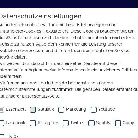
Datenschutzeinstellungen
GLAUBE
SOZIALES
GESELLSCHAFT
Auf indeon.de nutzen wir für dein Lese-Erlebnis eigene und
Drittanbieter-Cookies (Textdateien). Diese Cookies brauchen wir, um
die Website technisch zu betreiben, Inhalte einzubinden und externe
Dienste zu nutzen. Außerdem können wir die Leistung unserer
Website so verbessern und dir damit den bestmöglichen Service
gewährleisten.
Wir weisen dich darauf hin, dass einzelne Dienste auf dieser
astian Theuner
Internetseite möglicherweise Informationen in ein unsicheres Drittlan
übermitteln.
Wir freuen uns, dass du indeon.de besuchst und unseren
Mitarbeiter
Datenschutzeinstellungen zustimmst. Die genauen Details erfährst d
auf unserer
Datenschutz-Seite
.
Essenziell
Statistik
Marketing
Youtube
Facebook
Instagram
Twitter
Spotify
Giphy
tianth(at)online.de
TikTok