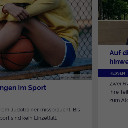
Auf d
hinwe
HESSEN
gettyimages/mikimad
Zwei Fr
ungen im Sport
ihre Te
zum Ato
rem Judotrainer missbraucht. Bis
rt sind kein Einzelfall.