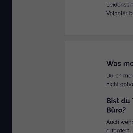
Leidenscha
Volontär 
Was mot
Durch mei
nicht geh
Bist du
Büro?
Auch wenn
erfordert 