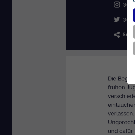
@seb
@the
Seba
Die Begeis
frühen Ju
verschied
eintauche
verlassen.
Ungerechti
und dafür 