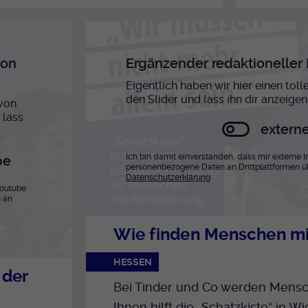
von
Ergänzender redaktioneller 
Eigentlich haben wir hier einen tol
den Slider und lass ihn dir anzeigen
 von
 lass
externe
Ich bin damit einverstanden, dass mir externe
be
personenbezogene Daten an Drittplattformen ü
Datenschutzerklärung
Youtube
 an
Wie finden Menschen mi
HESSEN
 der
Bei Tinder und Co werden Mensc
Ihnen hilft die „Schatzkiste“ in 