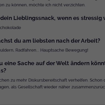
Name
mtm_cookie_consent
Laufzeit
Ende der Sitzung
Spotify
n zu können, möchte ich nicht verzichten.
Anbieter
Medienhaus der EKHN GmbH
PHP Daten Identifikator, der gesetzt wird wenn
Zweck
 dein Lieblingssnack, wenn es stressig 
die PHP session() Methode benutzt wird.
Giphy
Laufzeit
1 Jahr
Schokolade
Speicherung der Cookie Constent
Zweck
Name
uid
TikTok
Einstellungen
hst du am liebsten nach der Arbeit?
Anbieter
EKHN
ouldern, Radfahren... Hauptsache Bewegung!
Laufzeit
Ende der Sitzung
 eine Sache auf der Welt ändern könnt
Notwendig zum sicheren Betrieb der
Zweck
as?
Webseite.
hen zu mehr Diskursbereitschaft verhelfen. Schon 
ragen, als Gesellschaft wieder näher zusammenzur
Name
cookie_optin-[n]
Anbieter
EKHN