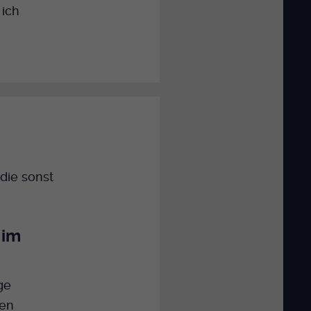
 ich
die sonst
 im
ge
nen