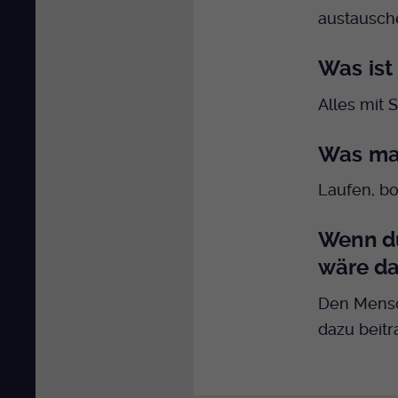
austausche
Was ist
Alles mit 
Was mac
Laufen, b
Wenn du
wäre d
Den Mensc
dazu beit