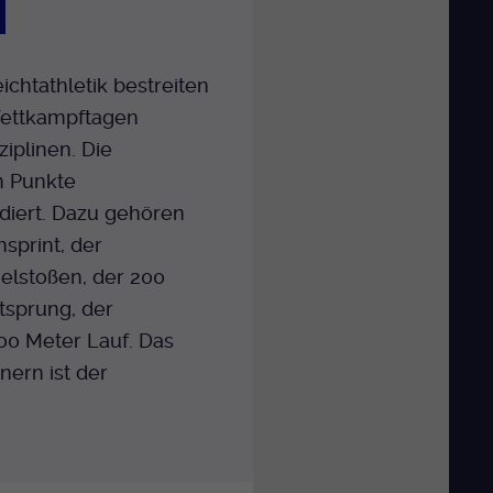
eichtathletik bestreiten
Wettkampftagen
iplinen. Die
n Punkte
iert. Dazu gehören
sprint, der
elstoßen, der 200
tsprung, der
00 Meter Lauf. Das
ern ist der