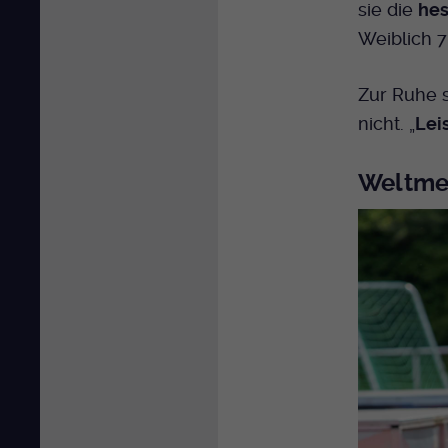
sie die
hes
Weiblich 
Zur Ruhe s
nicht. „
Lei
Weltmei