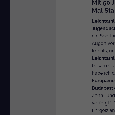
Mit 50 
Mal St
Leichtathl
Jugendlic
die Sporta
Augen ver
Impuls, u
Leichtath
bekam Gra
habe ich 
Europamei
Budapest 
Zehn- und
verfolgt.“
Ehrgeiz an