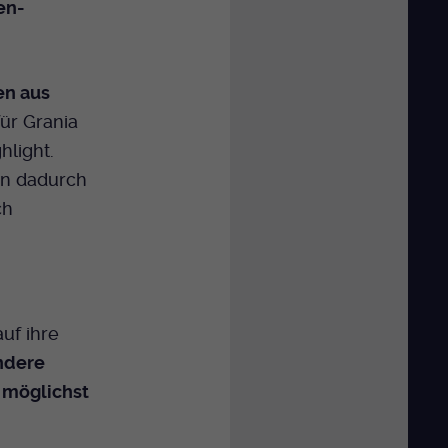
en-
en aus
ür Grania
hlight.
en dadurch
ch
auf ihre
ndere
t
möglichst