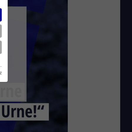
ch.
hn
z
.
r