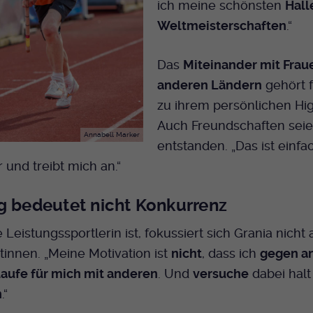
ich meine schönsten
Hall
Bei Ausahl nur essentieller Cookies wird dieser
Weltmeisterschaften
.“
Laufzeit
Cookie am Ende der Sitzung gelöscht.
Ansonsten 1 Monat.
Das
Miteinander mit Frau
Dient zur Speicherung der Cookie Opt-In
anderen Ländern
gehört f
Einstellungen. Eine optionale Nummer nach
Zweck
zu ihrem persönlichen Hig
dem Namen gibt lediglich eine
Versionsnummer an.
Auch Freundschaften sei
Annabell Marker
entstanden. „Das ist einfa
und treibt mich an.“
g bedeutet nicht Konkurrenz
Leistungssportlerin ist, fokussiert sich Grania nicht 
innen. „Meine Motivation ist
nicht
, dass ich
gegen a
laufe für mich mit anderen
. Und
versuche
dabei hal
n
.“