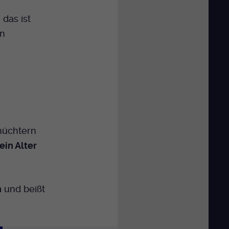
 das ist
n
chüchtern
in Alter
n
und beißt