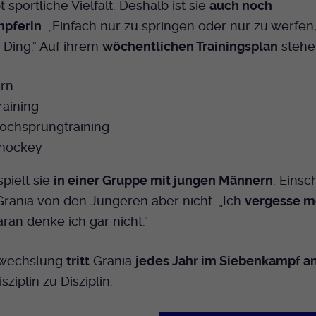
t sportliche Vielfalt. Deshalb ist sie
auch noch
pferin
. „Einfach nur zu springen oder nur zu werfen,
 Ding.“ Auf ihrem
wöchentlichen Trainingsplan
stehe
ern
raining
ochsprungtraining
ehockey
spielt sie
in einer Gruppe mit jungen Männern
. Eins
 Grania von den Jüngeren aber nicht: „Ich
vergesse me
aran denke ich gar nicht.“
bwechslung
tritt
Grania
jedes Jahr im Siebenkampf a
sziplin zu Disziplin.