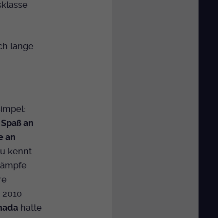
sklasse
och lange
simpel:
n
Spaß an
e an
au kennt
kämpfe
re
e 2010
nada
hatte