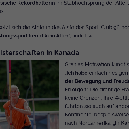
Name
mtm_cookie_consent
sische Rekordhalterin
im Stabhochsprung der Alter
Laufzeit
Ende der Sitzung
Spotify
70.
Anbieter
Medienhaus der EKHN GmbH
PHP Daten Identifikator, der gesetzt wird wenn
Zweck
die PHP session() Methode benutzt wird.
Giphy
Laufzeit
1 Jahr
etzt sich die Athletin des Alsfelder Sport-Club’96 n
stungssport kennt kein Alter
“, findet sie.
Speicherung der Cookie Constent
Zweck
Name
uid
TikTok
Einstellungen
sterschaften in Kanada
Anbieter
EKHN
Granias Motivation klingt 
Laufzeit
Ende der Sitzung
„
Ich habe
einfach riesige
der Bewegung und Freud
Notwendig zum sicheren Betrieb der
Zweck
Webseite.
Erfolgen
“. Die drahtige Fr
keine Grenzen. Ihre Wett
führten sie auch auf ande
Name
cookie_optin-[n]
Kontinente, bespielsweis
Anbieter
EKHN
nach Nordamerika: „In
Ka