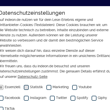
Datenschutzeinstellungen
GLAUBE
SOZIALES
GESELLSCHAFT
Auf indeon.de nutzen wir für dein Lese-Erlebnis eigene und
Drittanbieter-Cookies (Textdateien). Diese Cookies brauchen wir, um
 jedem Alter: „Ich turne bis zur Urne!“
die Website technisch zu betreiben, Inhalte einzubinden und externe
Dienste zu nutzen. Außerdem können wir die Leistung unserer
Website so verbessern und dir damit den bestmöglichen Service
gewährleisten.
Wir weisen dich darauf hin, dass einzelne Dienste auf dieser
FT
Internetseite möglicherweise Informationen in ein unsicheres Drittlan
tungssport in jedem Alte
übermitteln.
Wir freuen uns, dass du indeon.de besuchst und unseren
 turne bis zur Urne!“
Datenschutzeinstellungen zustimmst. Die genauen Details erfährst d
auf unserer
Datenschutz-Seite
.
Essenziell
Statistik
Marketing
Youtube
Facebook
Instagram
Twitter
Spotify
Giphy
TikTok