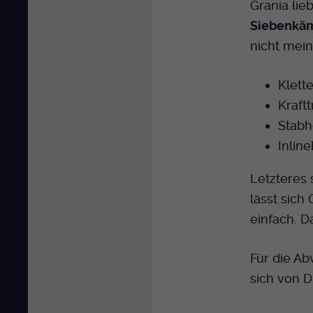
Grania lieb
Siebenkäm
nicht mein
Klett
Kraftt
Stabh
Inlin
Letzteres 
lässt sich
einfach. D
Für die A
sich von Di