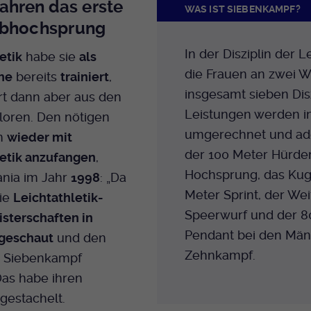
Jahren das erste
WAS IST SIEBENKAMPF?
abhochsprung
In der Disziplin der L
etik
habe sie
als
die Frauen an zwei 
he
bereits
trainiert
,
insgesamt sieben Disz
rt dann aber aus den
Leistungen werden i
loren. Den nötigen
umgerechnet und add
m
wieder mit
der 100 Meter Hürden
letik anzufangen
,
Hochsprung, das Kug
nia im Jahr
1998
: „Da
Meter Sprint, der Wei
die
Leichtathletik-
Speerwurf und der 8
sterschaften in
Pendant bei den Männ
geschaut
und den
Zehnkampf.
 Siebenkampf
 Das habe ihren
gestachelt.