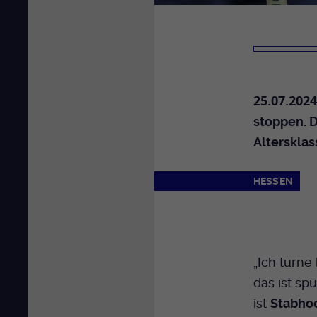
25.07.2024
stoppen. D
Altersklas
HESSEN
„Ich turne
das ist sp
ist
Stabhoc