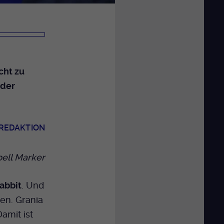
cht zu
 der
 REDAKTION
ell Marker
abbit
. Und
en. Grania
Damit ist