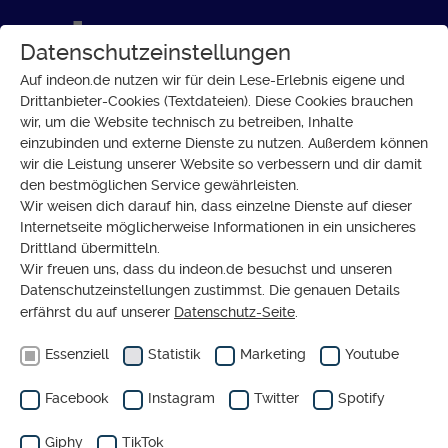
Datenschutzeinstellungen
Auf indeon.de nutzen wir für dein Lese-Erlebnis eigene und
Drittanbieter-Cookies (Textdateien). Diese Cookies brauchen
wir, um die Website technisch zu betreiben, Inhalte
GLAUBE
einzubinden und externe Dienste zu nutzen. Außerdem können
2 Minuten Auszeit mit dem
wir die Leistung unserer Website so verbessern und dir damit
den bestmöglichen Service gewährleisten.
Podcast PocketSpirit
Wir weisen dich darauf hin, dass einzelne Dienste auf dieser
Internetseite möglicherweise Informationen in ein unsicheres
Drittland übermitteln.
Wir freuen uns, dass du indeon.de besuchst und unseren
Datenschutzeinstellungen zustimmst. Die genauen Details
erfährst du auf unserer
Datenschutz-Seite
.
Essenziell
Statistik
Marketing
Youtube
Facebook
Instagram
Twitter
Spotify
Giphy
TikTok