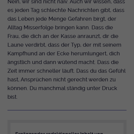
Nein, wir sind nicht naiv. Auch wir wissen, dass
Dieser Cookie wird genutzt um
es jeden Tag schlechte Nachrichten gibt, dass
festzustellen ob ein Benutzer im TYPO3
Cookie-Informationen anzeigen
Name
_pk_id.424
Zweck
Backend eingelogged ist und die Seite
das Leben jede Menge Gefahren birgt, der
bearbeiten darf.
Anbieter
Medienhaus der EKHN GmbH
Alltag Misserfolge bringen kann. Dass die
Marketing
Frau, die dich an der Kasse anraunzt, dir die
Reichweiten Analyse
Laufzeit
13 Monate
Name
Laune verdirbt, dass der Typ, der mit seinem
fe_typo_user
Cookie-Informationen anzeigen
Name
_fbp
Zweck
Kampfhund an der Ecke herumlungert, dich
Einzigartige Besucher ID.
Anbieter
EKHN
ängstlich und dann wütend macht. Dass die
Anbieter
Facebook Ireland Limited
Youtube
Zeit immer schneller läuft. Dass du das Gefühl
Laufzeit
Ende der Sitzung
Name
_pk_ses.424
Laufzeit
3 Monate
hast, Ansprüchen nicht gerecht werden zu
Facebook
Dieser Cookie wird genutzt um
Anbieter
Medienhaus der EKHN GmbH
können. Du manchmal ständig unter Druck
Zweck
Anzeigen / Ads
festzustellen ob ein Benutzer im TYPO3
Zweck
bist.
Frontend eingelogged ist und die Seite
Laufzeit
30 Minuten
Instagram
bearbeiten darf.
Zur Speicherung kurzfristiger
Zweck
Informationen über den Besuch.
Name
Twitter
PHPSESSID