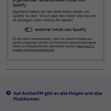
Ergänzender redaktioneller Inhalt von
Anbieter
EKHN
Spotify
Name
mtm_cookie_consent
Spotify
Eigentlich haben wir hier einen tollen Inhalt von
Laufzeit
Ende der Sitzung
Spotify für dich. Wisch über den Slider und lass ihn
Anbieter
Medienhaus der EKHN GmbH
dir anzeigen (oder verbirg ihn wieder).
PHP Daten Identifikator, der gesetzt wird
Giphy
Laufzeit
1 Jahr
externer Inhalt von Spotify
Zweck
wenn die PHP session() Methode benutzt
wird.
Speicherung der Cookie Constent
Ich bin damit einverstanden, dass mir externe Inhalte von
Zweck
TikTok
Spotify angezeigt werden. Damit können personenbezogene
Einstellungen
Daten an Drittplattformen übermittelt werden.
Mehr dazu in
unserer Datenschutzerklärung
Name
uid
Anbieter
EKHN
Laufzeit
Ende der Sitzung
Notwendig zum sicheren Betrieb der
Zweck
Webseite.
Auf AnchorFM gibt es alle Folgen und alle
Plattformen
Name
cookie_optin-[n]