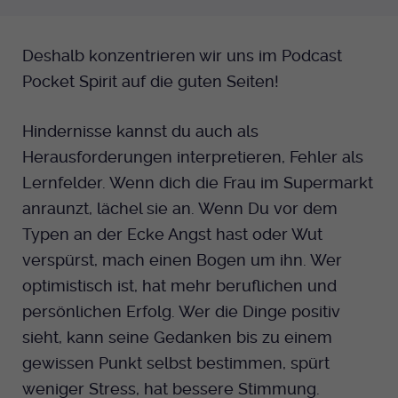
Anbieter
EKHN
Deshalb konzentrieren wir uns im Podcast
Bei Ausahl nur essentieller Cookies wird
Pocket Spirit auf die guten Seiten!
Laufzeit
dieser Cookie am Ende der Sitzung
gelöscht. Ansonsten 1 Monat.
Hindernisse kannst du auch als
Dient zur Speicherung der Cookie Opt-In
Herausforderungen interpretieren, Fehler als
Einstellungen. Eine optionale Nummer
Lernfelder. Wenn dich die Frau im Supermarkt
Zweck
nach dem Namen gibt lediglich eine
anraunzt, lächel sie an. Wenn Du vor dem
Versionsnummer an.
Typen an der Ecke Angst hast oder Wut
verspürst, mach einen Bogen um ihn. Wer
optimistisch ist, hat mehr beruflichen und
persönlichen Erfolg. Wer die Dinge positiv
sieht, kann seine Gedanken bis zu einem
gewissen Punkt selbst bestimmen, spürt
weniger Stress, hat bessere Stimmung.