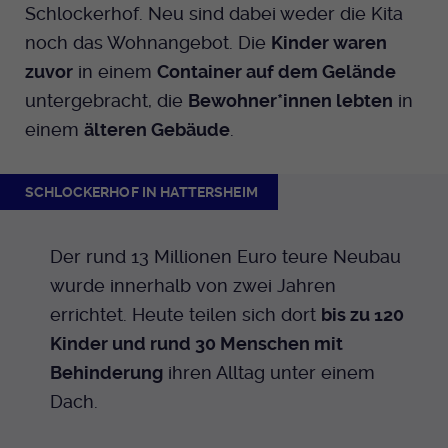
Schlockerhof. Neu sind dabei weder die Kita
Anbieter
EKHN
Name
mtm_cookie_consent
Spotify
noch das Wohnangebot. Die
Kinder waren
Laufzeit
Ende der Sitzung
Anbieter
Medienhaus der EKHN GmbH
zuvor
in einem
Container auf dem Gelände
untergebracht, die
Bewohner*innen lebten
in
PHP Daten Identifikator, der gesetzt wird
Giphy
Laufzeit
1 Jahr
Zweck
wenn die PHP session() Methode benutzt
einem
älteren Gebäude
.
wird.
Speicherung der Cookie Constent
Zweck
TikTok
Einstellungen
SCHLOCKERHOF IN HATTERSHEIM
Name
uid
Der rund 13 Millionen Euro teure Neubau
Anbieter
EKHN
wurde innerhalb von zwei Jahren
Laufzeit
Ende der Sitzung
errichtet. Heute teilen sich dort
bis zu 120
Kinder und rund 30 Menschen mit
Notwendig zum sicheren Betrieb der
Zweck
Behinderung
ihren Alltag unter einem
Webseite.
Dach.
Name
cookie_optin-[n]