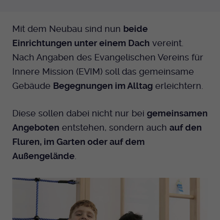
Anbieter
EKHN
Mit dem Neubau sind nun
beide
Bei Ausahl nur essentieller Cookies wird
Einrichtungen unter einem Dach
vereint.
Laufzeit
dieser Cookie am Ende der Sitzung
Nach Angaben des Evangelischen Vereins für
gelöscht. Ansonsten 1 Monat.
Innere Mission (EVIM) soll das gemeinsame
Dient zur Speicherung der Cookie Opt-In
Gebäude
Begegnungen im Alltag
erleichtern.
Einstellungen. Eine optionale Nummer
Zweck
nach dem Namen gibt lediglich eine
Diese sollen dabei nicht nur bei
gemeinsamen
Versionsnummer an.
Angeboten
entstehen, sondern auch
auf den
Fluren, im Garten oder auf dem
Außengelände
.