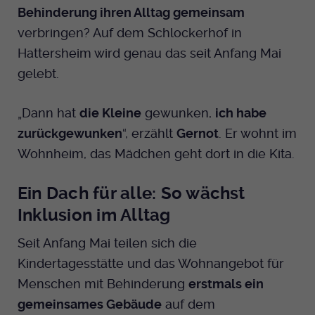
Dieser Cookie wird genutzt um
Behinderung ihren Alltag gemeinsam
festzustellen ob ein Benutzer im TYPO3
Cookie-Informationen anzeigen
Name
_pk_id.424
verbringen? Auf dem Schlockerhof in
Zweck
Backend eingelogged ist und die Seite
Hattersheim wird genau das seit Anfang Mai
bearbeiten darf.
Anbieter
Medienhaus der EKHN GmbH
Marketing
gelebt.
Reichweiten Analyse
Laufzeit
13 Monate
Name
fe_typo_user
„Dann hat
die Kleine
gewunken,
ich habe
Cookie-Informationen anzeigen
Name
_fbp
Zweck
Einzigartige Besucher ID.
zurückgewunken
“, erzählt
Gernot
. Er wohnt im
Anbieter
EKHN
Anbieter
Facebook Ireland Limited
Youtube
Wohnheim, das Mädchen geht dort in die Kita.
Laufzeit
Ende der Sitzung
Name
_pk_ses.424
Laufzeit
3 Monate
Ein Dach für alle: So wächst
Facebook
Dieser Cookie wird genutzt um
Anbieter
Medienhaus der EKHN GmbH
Zweck
Anzeigen / Ads
Inklusion im Alltag
festzustellen ob ein Benutzer im TYPO3
Zweck
Frontend eingelogged ist und die Seite
Laufzeit
30 Minuten
Seit Anfang Mai teilen sich die
Instagram
bearbeiten darf.
Kindertagesstätte und das Wohnangebot für
Zur Speicherung kurzfristiger
Zweck
Menschen mit Behinderung
erstmals ein
Informationen über den Besuch.
Name
Twitter
PHPSESSID
gemeinsames Gebäude
auf dem