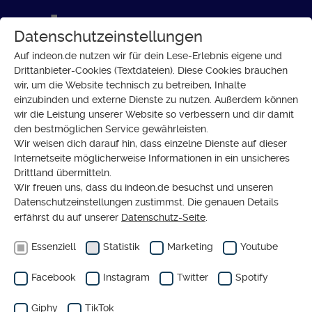
Datenschutzeinstellungen
Auf indeon.de nutzen wir für dein Lese-Erlebnis eigene und
Drittanbieter-Cookies (Textdateien). Diese Cookies brauchen
wir, um die Website technisch zu betreiben, Inhalte
SOZIALES
einzubinden und externe Dienste zu nutzen. Außerdem können
Inklusion als gelebter Alltag:
wir die Leistung unserer Website so verbessern und dir damit
den bestmöglichen Service gewährleisten.
Kita und Wohnraum Tür an Tür
Wir weisen dich darauf hin, dass einzelne Dienste auf dieser
Internetseite möglicherweise Informationen in ein unsicheres
Drittland übermitteln.
Wir freuen uns, dass du indeon.de besuchst und unseren
Datenschutzeinstellungen zustimmst. Die genauen Details
erfährst du auf unserer
Datenschutz-Seite
.
Essenziell
Statistik
Marketing
Youtube
Facebook
Instagram
Twitter
Spotify
Giphy
TikTok