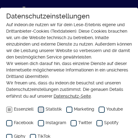
Datenschutzeinstellungen
Auf indeon.de nutzen wir für dein Lese-Erlebnis eigene und
Drittanbieter-Cookies (Textdateien). Diese Cookies brauchen
wir, um die Website technisch zu betreiben, Inhalte
GESELLSCHAFT
einzubinden und externe Dienste zu nutzen. Außerdem können
Dort tanzen, wo einst
wir die Leistung unserer Website so verbessern und dir damit
den bestmöglichen Service gewährleisten.
deportiert wurde
Wir weisen dich darauf hin, dass einzelne Dienste auf dieser
Internetseite möglicherweise Informationen in ein unsicheres
Drittland übermitteln.
Wir freuen uns, dass du indeon.de besuchst und unseren
Datenschutzeinstellungen zustimmst. Die genauen Details
erfährst du auf unserer
Datenschutz-Seite
.
Essenziell
Statistik
Marketing
Youtube
Facebook
Instagram
Twitter
Spotify
Giphy
TikTok