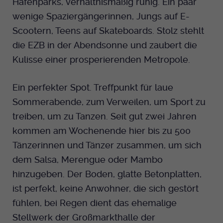
Hafenparks, verhältnismäßig ruhig. Ein paar
wenige Spaziergängerinnen, Jungs auf E-
Anbieter
EKHN
Scootern, Teens auf Skateboards. Stolz stehlt
Bei Ausahl nur essentieller Cookies wird
die EZB in der Abendsonne und zaubert die
Laufzeit
dieser Cookie am Ende der Sitzung
Kulisse einer prosperierenden Metropole.
gelöscht. Ansonsten 1 Monat.
Dient zur Speicherung der Cookie Opt-In
Ein perfekter Spot. Treffpunkt für laue
Einstellungen. Eine optionale Nummer
Sommerabende, zum Verweilen, um Sport zu
Zweck
nach dem Namen gibt lediglich eine
treiben, um zu Tanzen. Seit gut zwei Jahren
Versionsnummer an.
kommen am Wochenende hier bis zu 500
Tänzerinnen und Tänzer zusammen, um sich
dem Salsa, Merengue oder Mambo
hinzugeben. Der Boden, glatte Betonplatten,
ist perfekt, keine Anwohner, die sich gestört
fühlen, bei Regen dient das ehemalige
Stellwerk der Großmarkthalle der