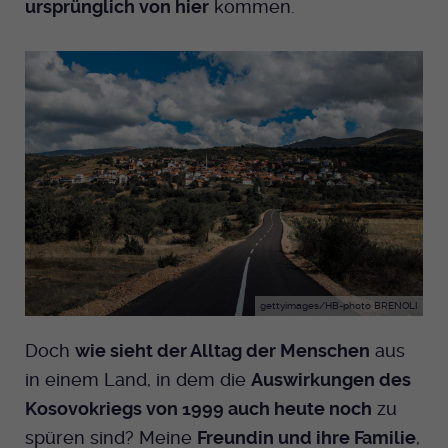
ursprünglich von hier
kommen.
Anbieter
EKHN
Bei Ausahl nur essentieller Cookies wird
Laufzeit
dieser Cookie am Ende der Sitzung
gelöscht. Ansonsten 1 Monat.
Dient zur Speicherung der Cookie Opt-In
Einstellungen. Eine optionale Nummer
Zweck
nach dem Namen gibt lediglich eine
Versionsnummer an.
gettyimages/HB-photo BRENOLI
Doch
wie sieht der Alltag der Menschen
aus
in einem Land, in dem die
Auswirkungen des
Kosovokriegs von 1999 auch heute noch
zu
spüren sind? Meine
Freundin und ihre Familie
,