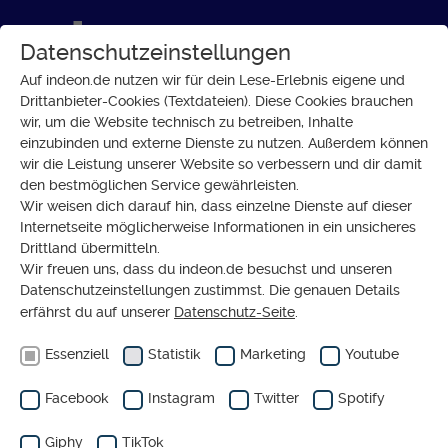
Datenschutzeinstellungen
Auf indeon.de nutzen wir für dein Lese-Erlebnis eigene und
Drittanbieter-Cookies (Textdateien). Diese Cookies brauchen
wir, um die Website technisch zu betreiben, Inhalte
GESELLSCHAFT
einzubinden und externe Dienste zu nutzen. Außerdem können
Ein Besuch im Kosovo
wir die Leistung unserer Website so verbessern und dir damit
den bestmöglichen Service gewährleisten.
Wir weisen dich darauf hin, dass einzelne Dienste auf dieser
Internetseite möglicherweise Informationen in ein unsicheres
Drittland übermitteln.
Wir freuen uns, dass du indeon.de besuchst und unseren
Datenschutzeinstellungen zustimmst. Die genauen Details
erfährst du auf unserer
Datenschutz-Seite
.
Essenziell
Statistik
Marketing
Youtube
Facebook
Instagram
Twitter
Spotify
Giphy
TikTok