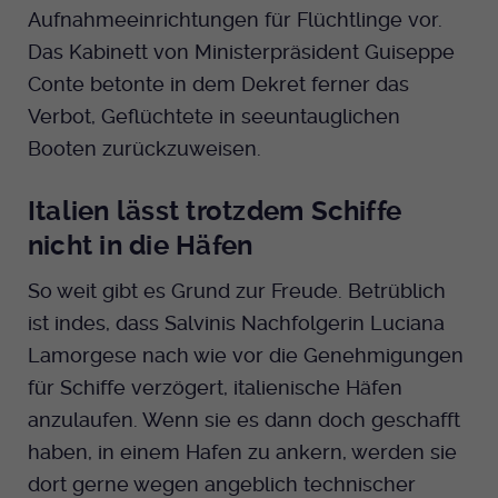
Dieser Cookie wird genutzt um
Aufnahmeeinrichtungen für Flüchtlinge vor.
festzustellen ob ein Benutzer im TYPO3
Cookie-Informationen anzeigen
Name
_pk_id.424
Das Kabinett von Ministerpräsident Guiseppe
Zweck
Backend eingelogged ist und die Seite
Conte betonte in dem Dekret ferner das
bearbeiten darf.
Anbieter
Medienhaus der EKHN GmbH
Marketing
Verbot, Geflüchtete in seeuntauglichen
Reichweiten Analyse
Laufzeit
Booten zurückzuweisen.
13 Monate
Name
fe_typo_user
Cookie-Informationen anzeigen
Name
_fbp
Zweck
Einzigartige Besucher ID.
Italien lässt trotzdem Schiffe
Anbieter
EKHN
Anbieter
Facebook Ireland Limited
Youtube
nicht in die Häfen
Laufzeit
Ende der Sitzung
Name
_pk_ses.424
Laufzeit
3 Monate
So weit gibt es Grund zur Freude. Betrüblich
Facebook
Dieser Cookie wird genutzt um
ist indes, dass Salvinis Nachfolgerin Luciana
Anbieter
Medienhaus der EKHN GmbH
Zweck
Anzeigen / Ads
festzustellen ob ein Benutzer im TYPO3
Zweck
Lamorgese nach wie vor die Genehmigungen
Frontend eingelogged ist und die Seite
Laufzeit
30 Minuten
für Schiffe verzögert, italienische Häfen
Instagram
bearbeiten darf.
anzulaufen. Wenn sie es dann doch geschafft
Zur Speicherung kurzfristiger
Zweck
Informationen über den Besuch.
haben, in einem Hafen zu ankern, werden sie
Name
Twitter
PHPSESSID
dort gerne wegen angeblich technischer