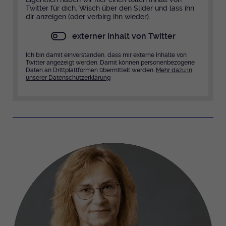
Twitter für dich. Wisch über den Slider und lass ihn
dir anzeigen (oder verbirg ihn wieder).
Anbieter
EKHN
externer Inhalt von Twitter
Bei Ausahl nur essentieller Cookies wird
Laufzeit
dieser Cookie am Ende der Sitzung
Ich bin damit einverstanden, dass mir externe Inhalte von
Twitter angezeigt werden. Damit können personenbezogene
gelöscht. Ansonsten 1 Monat.
Daten an Drittplattformen übermittelt werden.
Mehr dazu in
unserer Datenschutzerklärung
Dient zur Speicherung der Cookie Opt-In
Einstellungen. Eine optionale Nummer
Zweck
nach dem Namen gibt lediglich eine
Versionsnummer an.