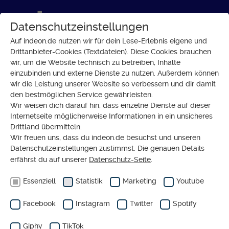
Datenschutzeinstellungen
Auf indeon.de nutzen wir für dein Lese-Erlebnis eigene und
Drittanbieter-Cookies (Textdateien). Diese Cookies brauchen
wir, um die Website technisch zu betreiben, Inhalte
WENIGER STRAFEN FÜR
einzubinden und externe Dienste zu nutzen. Außerdem können
FLÜCHTLINGSHELFER
wir die Leistung unserer Website so verbessern und dir damit
Absurde Blüten
den bestmöglichen Service gewährleisten.
der europäischen
Wir weisen dich darauf hin, dass einzelne Dienste auf dieser
Internetseite möglicherweise Informationen in ein unsicheres
Flüchtlingspolitik
Drittland übermitteln.
Wir freuen uns, dass du indeon.de besuchst und unseren
Datenschutzeinstellungen zustimmst. Die genauen Details
von
RENATE HALLER
erfährst du auf unserer
KOMMENTAR
Datenschutz-Seite
.
Essenziell
Statistik
Marketing
Youtube
Facebook
Instagram
Twitter
Spotify
06.10.2020
Die helfenden Organisationen
Giphy
TikTok