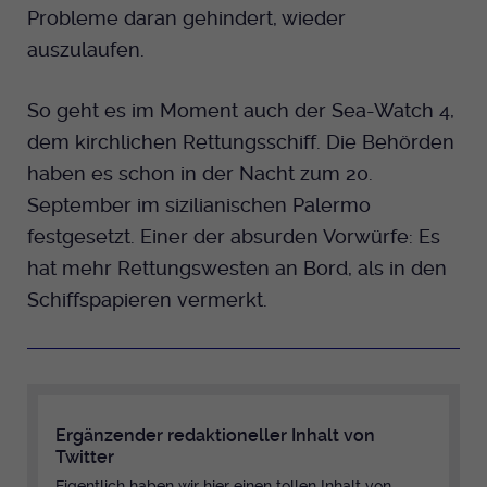
Anbieter
Probleme daran gehindert, wieder
EKHN
Name
mtm_cookie_consent
Spotify
auszulaufen.
Laufzeit
Ende der Sitzung
Anbieter
Medienhaus der EKHN GmbH
So geht es im Moment auch der Sea-Watch 4,
PHP Daten Identifikator, der gesetzt wird
Giphy
Laufzeit
1 Jahr
Zweck
wenn die PHP session() Methode benutzt
dem kirchlichen Rettungsschiff. Die Behörden
wird.
haben es schon in der Nacht zum 20.
Speicherung der Cookie Constent
Zweck
TikTok
Einstellungen
September im sizilianischen Palermo
festgesetzt. Einer der absurden Vorwürfe: Es
Name
uid
hat mehr Rettungswesten an Bord, als in den
Anbieter
EKHN
Schiffspapieren vermerkt.
Laufzeit
Ende der Sitzung
Notwendig zum sicheren Betrieb der
Zweck
Webseite.
Ergänzender redaktioneller Inhalt von
Twitter
Name
cookie_optin-[n]
Eigentlich haben wir hier einen tollen Inhalt von