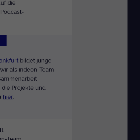
uf die
Podcast-
T
ankfurt
bildet junge
 wir als indeon-Team
usammenarbeit
r die Projekte und
u
hier
.
ft
eon-Team