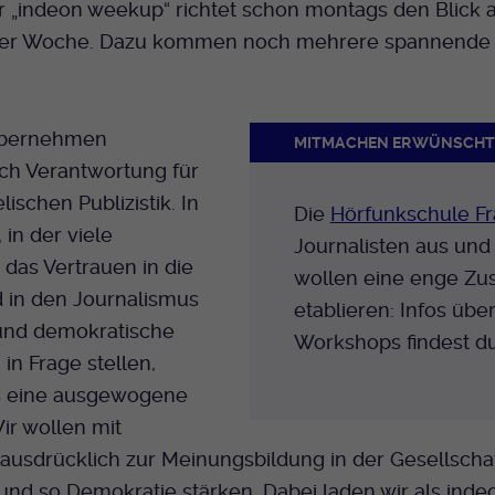
 „indeon weekup“ richtet schon montags den Blick a
er Woche. Dazu kommen noch mehrere spannende 
übernehmen
MITMACHEN ERWÜNSCH
ch Verantwortung für
ischen Publizistik. In
Die
Hörfunkschule Fr
 in der viele
Journalisten aus und
das Vertrauen in die
wollen eine enge Z
 in den Journalismus
etablieren: Infos übe
 und demokratische
Workshops findest d
 in Frage stellen,
s eine ausgewogene
ir wollen mit
ausdrücklich zur Meinungsbildung in der Gesellscha
und so Demokratie stärken. Dabei laden wir als ind