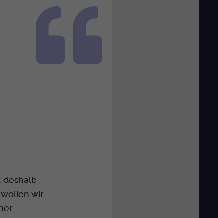
d deshalb
 wollen wir
her