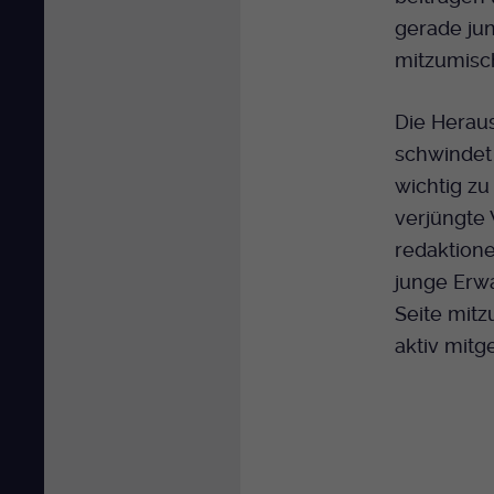
gerade ju
mitzumisc
Die Heraus
schwindet
wichtig zu
verjüngte 
redaktione
junge Erw
Seite mitz
aktiv mitg