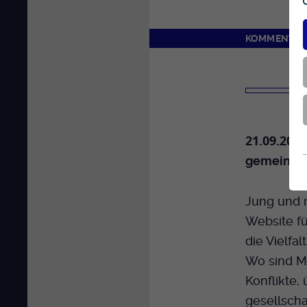
KOMMENTAR
21.09.2020
gemeinsam 
Jung und m
Website f
die Vielfa
Wo sind Me
Konflikte,
gesellscha