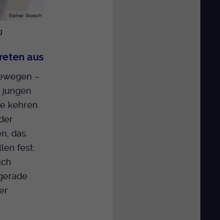
Esther Stosch
g
reten aus
bewegen –
r jungen
ne kehren
der
en, das
len fest:
uch
 gerade
er