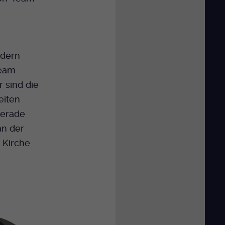
edern
team
 sind die
eiten
Gerade
an der
d Kirche