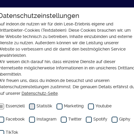
Datenschutzeinstellungen
GLAUBE
SOZIALES
GESELLSCHAFT
Auf indeon.de nutzen wir für dein Lese-Erlebnis eigene und
Drittanbieter-Cookies (Textdateien). Diese Cookies brauchen wir, um
einungsstark und evangelisch
die Website technisch zu betreiben, Inhalte einzubinden und externe
Dienste zu nutzen. Außerdem können wir die Leistung unserer
Website so verbessern und dir damit den bestmöglichen Service
gewährleisten.
Wir weisen dich darauf hin, dass einzelne Dienste auf dieser
Internetseite möglicherweise Informationen in ein unsicheres Drittlan
übermitteln.
Wir freuen uns, dass du indeon.de besuchst und unseren
on: Jung,
Datenschutzeinstellungen zustimmst. Die genauen Details erfährst d
auf unserer
Datenschutz-Seite
.
ungsstark
Essenziell
Statistik
Marketing
Youtube
evangelisch
Facebook
Instagram
Twitter
Spotify
Giphy
TikTok