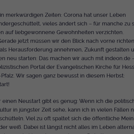
Dieser Cookie wird genutzt um festzustellen
Cookie-Informationen anzeigen
Name
_pk_id.424
Zweck
ob ein Benutzer im TYPO3 Backend
 in merkwürdigen Zeiten: Corona hat unser Leben
eingelogged ist und die Seite bearbeiten darf.
Anbieter
Medienhaus der EKHN GmbH
Marketing
dergeschüttelt, vieles ändert sich – für manche zu s
Reichweiten Analyse
n auf liebgewonnene Gewohnheiten verzichten.
Laufzeit
13 Monate
Name
fe_typo_user
 Gerade jetzt müssen wir den Blick nach vorne richten
Cookie-Informationen anzeigen
Name
_fbp
Zweck
Einzigartige Besucher ID.
als Herausforderung annehmen, Zukunft gestalten u
Anbieter
EKHN
Anbieter
Facebook Ireland Limited
Youtube
len neu starten: Das machen wir auch mit indeon.de
Laufzeit
Ende der Sitzung
izistischen Portal der Evangelischen Kirche für He
Name
_pk_ses.424
Laufzeit
3 Monate
Pfalz. Wir sagen ganz bewusst in diesem Herbst:
Facebook
Dieser Cookie wird genutzt um festzustellen
Anbieter
Medienhaus der EKHN GmbH
Zweck
Anzeigen / Ads
art!
Zweck
ob ein Benutzer im TYPO3 Frontend
eingelogged ist und die Seite bearbeiten darf.
Laufzeit
30 Minuten
Instagram
 einen Neustart gibt es genug: Wenn ich die politisc
Zur Speicherung kurzfristiger Informationen
ltur in jüngster Zeit sehe, kann ich in vielen Fällen 
Zweck
Name
PHPSESSID
über den Besuch.
chütteln. Viel zu oft spaltet sich die öffentliche Mei
Twitter
Anbieter
EKHN
er weiß. Dabei ist längst nicht alles im Leben alterna