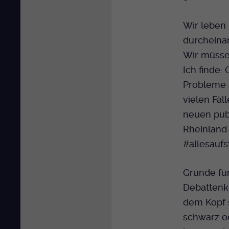
Wir leben
durcheinan
Wir müsse
Ich finde:
Probleme 
vielen Fäl
neuen publ
Rheinland-
#allesaufst
Gründe für
Debattenku
dem Kopf s
schwarz od