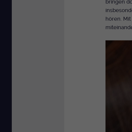
bringen d
insbesonde
hören. Mit
miteinand