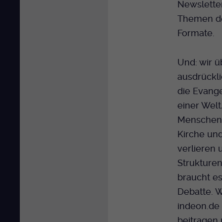
Newsletter
Themen d
Formate.
Und: wir 
ausdrückli
die Evangel
einer Welt,
Menschen 
Kirche und
verlieren
Strukturen
braucht e
Debatte. W
indeon.de 
beitragen 