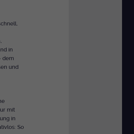
chnell,
,
nd in
 – dem
ssen und
he
nur mit
nung in
tivlos: So