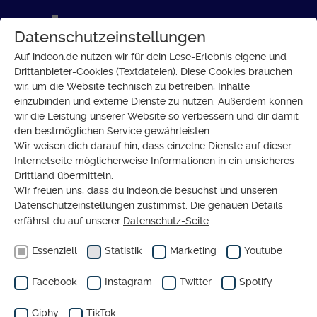
Datenschutzeinstellungen
Auf indeon.de nutzen wir für dein Lese-Erlebnis eigene und
Drittanbieter-Cookies (Textdateien). Diese Cookies brauchen
wir, um die Website technisch zu betreiben, Inhalte
GESELLSCHAFT
einzubinden und externe Dienste zu nutzen. Außerdem können
Katastrophales Hochwasser in
wir die Leistung unserer Website so verbessern und dir damit
den bestmöglichen Service gewährleisten.
Büdingen – Was bleibt?
Wir weisen dich darauf hin, dass einzelne Dienste auf dieser
Internetseite möglicherweise Informationen in ein unsicheres
Drittland übermitteln.
Wir freuen uns, dass du indeon.de besuchst und unseren
Datenschutzeinstellungen zustimmst. Die genauen Details
erfährst du auf unserer
Datenschutz-Seite
.
Essenziell
Statistik
Marketing
Youtube
Facebook
Instagram
Twitter
Spotify
Giphy
TikTok