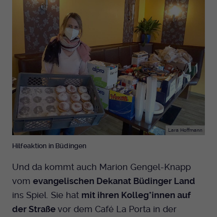
Anbieter
EKHN
Bei Ausahl nur essentieller Cookies wird
Laufzeit
dieser Cookie am Ende der Sitzung
gelöscht. Ansonsten 1 Monat.
Dient zur Speicherung der Cookie Opt-In
Einstellungen. Eine optionale Nummer
Zweck
nach dem Namen gibt lediglich eine
Versionsnummer an.
Lara Hoffmann
Hilfeaktion in Büdingen
Und da kommt auch Marion Gengel-Knapp
vom
evangelischen Dekanat Büdinger Land
ins Spiel. Sie hat
mit ihren Kolleg*innen auf
der Straße
vor dem Café La Porta in der