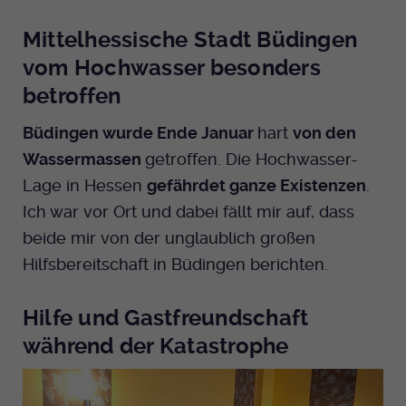
Anbieter
EKHN
Name
mtm_cookie_consent
Spotify
Mittelhessische Stadt Büdingen
Laufzeit
Ende der Sitzung
Anbieter
Medienhaus der EKHN GmbH
vom Hochwasser besonders
betroffen
PHP Daten Identifikator, der gesetzt wird
Giphy
Laufzeit
1 Jahr
Zweck
wenn die PHP session() Methode benutzt
Büdingen wurde Ende Januar
hart
von den
wird.
Speicherung der Cookie Constent
Zweck
Wassermassen
getroffen. Die Hochwasser-
TikTok
Einstellungen
Lage in Hessen
gefährdet ganze Existenzen
.
Name
uid
Ich war vor Ort und dabei fällt mir auf, dass
beide mir von der unglaublich großen
Anbieter
EKHN
Hilfsbereitschaft in Büdingen berichten.
Laufzeit
Ende der Sitzung
Hilfe und Gastfreundschaft
Notwendig zum sicheren Betrieb der
Zweck
Webseite.
während der Katastrophe
Name
cookie_optin-[n]