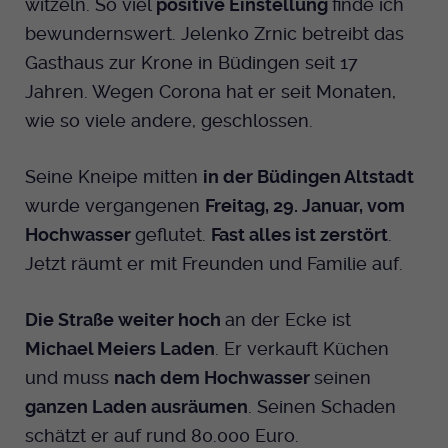
witzeln. So viel
positive Einstellung
finde ich
Dieser Cookie wird genutzt um
bewundernswert. Jelenko Zrnic betreibt das
festzustellen ob ein Benutzer im TYPO3
Cookie-Informationen anzeigen
Name
_pk_id.424
Zweck
Backend eingelogged ist und die Seite
Gasthaus zur Krone in Büdingen seit 17
bearbeiten darf.
Anbieter
Medienhaus der EKHN GmbH
Jahren. Wegen Corona hat er seit Monaten,
Marketing
wie so viele andere, geschlossen.
Reichweiten Analyse
Laufzeit
13 Monate
Name
fe_typo_user
Cookie-Informationen anzeigen
Name
_fbp
Seine Kneipe mitten
in der Büdingen Altstadt
Zweck
Einzigartige Besucher ID.
Anbieter
EKHN
wurde vergangenen
Freitag, 29. Januar, vom
Anbieter
Facebook Ireland Limited
Youtube
Hochwasser
geflutet.
Fast alles ist zerstört
.
Laufzeit
Ende der Sitzung
Name
_pk_ses.424
Laufzeit
3 Monate
Jetzt räumt er mit Freunden und Familie auf.
Facebook
Dieser Cookie wird genutzt um
Anbieter
Medienhaus der EKHN GmbH
Zweck
Anzeigen / Ads
festzustellen ob ein Benutzer im TYPO3
Zweck
Die Straße weiter hoch
an der Ecke ist
Frontend eingelogged ist und die Seite
Laufzeit
30 Minuten
Michael Meiers Laden
. Er verkauft Küchen
Instagram
bearbeiten darf.
und muss
nach dem Hochwasser
seinen
Zur Speicherung kurzfristiger
Zweck
Informationen über den Besuch.
ganzen Laden ausräumen
. Seinen Schaden
Name
Twitter
PHPSESSID
schätzt er auf rund 80.000 Euro.