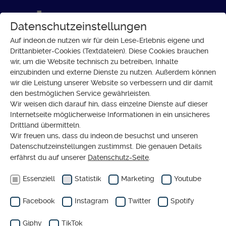
Datenschutzeinstellungen
Auf indeon.de nutzen wir für dein Lese-Erlebnis eigene und
Drittanbieter-Cookies (Textdateien). Diese Cookies brauchen
wir, um die Website technisch zu betreiben, Inhalte
LIEFERKETTENGESETZ
einzubinden und externe Dienste zu nutzen. Außerdem können
Saubere
wir die Leistung unserer Website so verbessern und dir damit
den bestmöglichen Service gewährleisten.
Lieferketten:
Wir weisen dich darauf hin, dass einzelne Dienste auf dieser
Freiwillig
Internetseite möglicherweise Informationen in ein unsicheres
Drittland übermitteln.
klappt das
Wir freuen uns, dass du indeon.de besuchst und unseren
nicht
Datenschutzeinstellungen zustimmst. Die genauen Details
erfährst du auf unserer
Datenschutz-Seite
.
Essenziell
Statistik
Marketing
Youtube
von
RENATE HALLER
KOMMENTAR
Facebook
Instagram
Twitter
Spotify
Giphy
TikTok