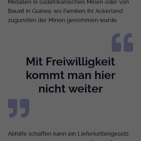
Metallen in südafrikanischen Minen oder von
Anbieter
EKHN
Name
mtm_cookie_consent
Bauxit in Guinea, wo Familien ihr Ackerland
Spotify
Laufzeit
Ende der Sitzung
zugunsten der Minen genommen wurde.
Anbieter
Medienhaus der EKHN GmbH
PHP Daten Identifikator, der gesetzt wird
Giphy
Laufzeit
1 Jahr
Zweck
wenn die PHP session() Methode benutzt
wird.
Speicherung der Cookie Constent
Zweck
TikTok
Einstellungen
Mit Freiwilligkeit
Name
uid
kommt man hier
Anbieter
EKHN
nicht weiter
Laufzeit
Ende der Sitzung
Notwendig zum sicheren Betrieb der
Zweck
Webseite.
Abhilfe schaffen kann ein Lieferkettengesetz,
Name
cookie_optin-[n]