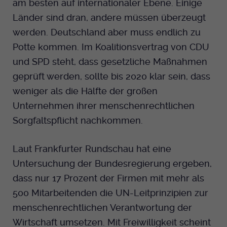
am besten auf internationaler Ebene. Einige
Länder sind dran, andere müssen überzeugt
Anbieter
EKHN
werden. Deutschland aber muss endlich zu
Bei Ausahl nur essentieller Cookies wird
Potte kommen. Im Koalitionsvertrag von CDU
Laufzeit
dieser Cookie am Ende der Sitzung
und SPD steht, dass gesetzliche Maßnahmen
gelöscht. Ansonsten 1 Monat.
geprüft werden, sollte bis 2020 klar sein, dass
Dient zur Speicherung der Cookie Opt-In
weniger als die Hälfte der großen
Einstellungen. Eine optionale Nummer
Zweck
Unternehmen ihrer menschenrechtlichen
nach dem Namen gibt lediglich eine
Sorgfaltspflicht nachkommen.
Versionsnummer an.
Laut Frankfurter Rundschau hat eine
Untersuchung der Bundesregierung ergeben,
dass nur 17 Prozent der Firmen mit mehr als
500 Mitarbeitenden die UN-Leitprinzipien zur
menschenrechtlichen Verantwortung der
Wirtschaft umsetzen. Mit Freiwilligkeit scheint