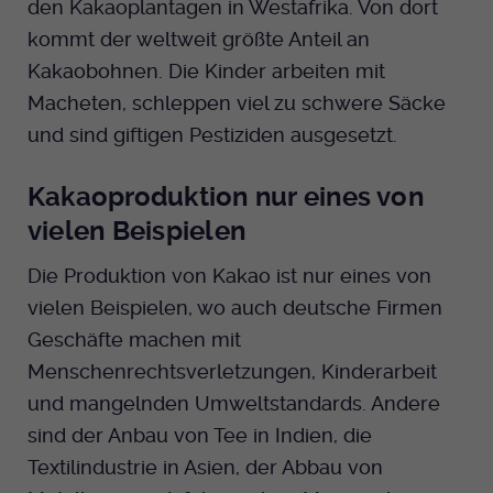
den Kakaoplantagen in Westafrika. Von dort
Dieser Cookie wird genutzt um
kommt der weltweit größte Anteil an
festzustellen ob ein Benutzer im TYPO3
Cookie-Informationen anzeigen
Name
_pk_id.424
Zweck
Backend eingelogged ist und die Seite
Kakaobohnen. Die Kinder arbeiten mit
bearbeiten darf.
Anbieter
Medienhaus der EKHN GmbH
Macheten, schleppen viel zu schwere Säcke
Marketing
Reichweiten Analyse
und sind giftigen Pestiziden ausgesetzt.
Laufzeit
13 Monate
Name
fe_typo_user
Cookie-Informationen anzeigen
Name
_fbp
Kakaoproduktion nur eines von
Zweck
Einzigartige Besucher ID.
Anbieter
EKHN
vielen Beispielen
Anbieter
Facebook Ireland Limited
Youtube
Laufzeit
Ende der Sitzung
Name
_pk_ses.424
Die Produktion von Kakao ist nur eines von
Laufzeit
3 Monate
vielen Beispielen, wo auch deutsche Firmen
Facebook
Dieser Cookie wird genutzt um
Anbieter
Medienhaus der EKHN GmbH
Zweck
Anzeigen / Ads
festzustellen ob ein Benutzer im TYPO3
Geschäfte machen mit
Zweck
Frontend eingelogged ist und die Seite
Laufzeit
Menschenrechtsverletzungen, Kinderarbeit
30 Minuten
Instagram
bearbeiten darf.
und mangelnden Umweltstandards. Andere
Zur Speicherung kurzfristiger
Zweck
sind der Anbau von Tee in Indien, die
Informationen über den Besuch.
Name
Twitter
PHPSESSID
Textilindustrie in Asien, der Abbau von