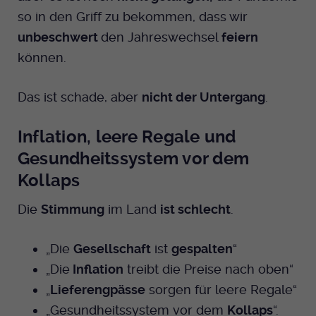
Dieser Cookie wird genutzt um
so in den Griff zu bekommen, dass wir
festzustellen ob ein Benutzer im TYPO3
Cookie-Informationen anzeigen
Name
_pk_id.424
Zweck
unbeschwert
den Jahreswechsel
feiern
Backend eingelogged ist und die Seite
können.
bearbeiten darf.
Anbieter
Medienhaus der EKHN GmbH
Marketing
Reichweiten Analyse
Laufzeit
13 Monate
Das ist schade, aber
nicht der Untergang
.
Name
fe_typo_user
Cookie-Informationen anzeigen
Name
_fbp
Zweck
Einzigartige Besucher ID.
Inflation, leere Regale und
Anbieter
EKHN
Anbieter
Facebook Ireland Limited
Youtube
Gesundheitssystem vor dem
Laufzeit
Ende der Sitzung
Name
_pk_ses.424
Kollaps
Laufzeit
3 Monate
Facebook
Dieser Cookie wird genutzt um
Anbieter
Medienhaus der EKHN GmbH
Die
Stimmung
im Land
ist schlecht
.
Zweck
Anzeigen / Ads
festzustellen ob ein Benutzer im TYPO3
Zweck
Frontend eingelogged ist und die Seite
Laufzeit
30 Minuten
Instagram
bearbeiten darf.
„Die
Gesellschaft
ist
gespalten
“
„Die
Inflation
treibt die Preise nach oben“
Zur Speicherung kurzfristiger
Zweck
Informationen über den Besuch.
„
Lieferengpässe
sorgen für leere Regale“
Name
Twitter
PHPSESSID
„Gesundheitssystem vor dem
Kollaps
“.