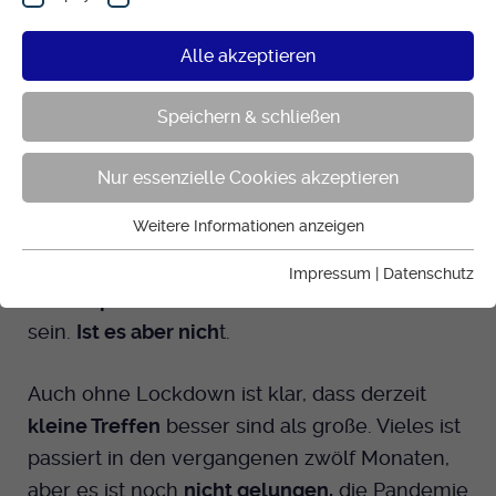
29.12.2021
Corona, Hass und andere
Alle akzeptieren
negative Schlagzeilen bedrücken die
Menschen. Ein Blick auf Gelungenes kann
Speichern & schließen
helfen, nicht nur schwarz zu sehen.
Nur essenzielle Cookies akzeptieren
„Dieses
Silvester wird traurig
“, hieß es im
Weitere Informationen anzeigen
vergangenen Jahr.
Corona
und der Lockdown
Essenziell
ließen
große Feste zu kleinen Feiern
Essentielle Cookies werden für grundlegende Funktionen
Impressum
|
Datenschutz
der Webseite benötigt. Dadurch ist gewährleistet, dass die
schrumpfen
. Das sollte
in diesem Jahr anders
Webseite einwandfrei funktioniert.
sein.
Ist es aber nich
t.
Cookie-Informationen anzeigen
Name
be_typo_user
Auch ohne Lockdown ist klar, dass derzeit
Anbieter
EKHN
Statistik
kleine Treffen
besser sind als große. Vieles ist
Cookies zur statistischen Auswertung und Verbesserung
passiert in den vergangenen zwölf Monaten,
Laufzeit
Ende der Sitzung
des Angebots. Es werden keine personenbezogenen Daten
aber es ist noch
nicht gelungen,
die Pandemie
erfasst.