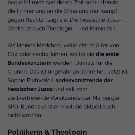
begleitet mich seit dieser Zeit sehr intensiv:
Dieser Cookie wird genutzt um
die Erinnerung an die Shoa und der Kampf
festzustellen ob ein Benutzer im TYPO3
Cookie-Informationen anzeigen
Name
_pk_id.424
Zweck
Backend eingelogged ist und die Seite
gegen Rechts“, sagt sie. Die hessische Juso-
bearbeiten darf.
Anbieter
Medienhaus der EKHN GmbH
Marketing
Chefin ist auch Theologin – und Feministin.
Reichweiten Analyse
Laufzeit
13 Monate
Name
fe_typo_user
Als kleines Mädchen, vielleicht im Alter von
Cookie-Informationen anzeigen
Name
_fbp
Zweck
Einzigartige Besucher ID.
fünf oder sechs Jahren, wollte sie
die erste
Anbieter
EKHN
Bundeskanzlerin
werden. Damals für die
Anbieter
Facebook Ireland Limited
Youtube
Grünen. Das ist ungefähr 20 Jahre her. Jetzt ist
Laufzeit
Ende der Sitzung
Name
_pk_ses.424
Laufzeit
3 Monate
Sophie Frühwald
Landesvorsitzende der
Facebook
Dieser Cookie wird genutzt um
Anbieter
Medienhaus der EKHN GmbH
hessischen Jusos
und seit 2021
Zweck
Anzeigen / Ads
festzustellen ob ein Benutzer im TYPO3
Zweck
stellvertretende Vorsitzende der Marburger
Frontend eingelogged ist und die Seite
Laufzeit
30 Minuten
Instagram
bearbeiten darf.
SPD. Bundeskanzlerin will sie aktuell auch
Zur Speicherung kurzfristiger
nicht werden.
Zweck
Informationen über den Besuch.
Name
Twitter
PHPSESSID
Politikerin & Theologin