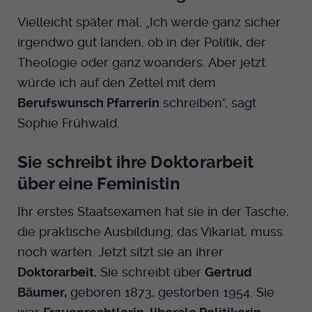
Anbieter
EKHN
Name
mtm_cookie_consent
Vielleicht später mal. „Ich werde ganz sicher
Spotify
Laufzeit
irgendwo gut landen, ob in der Politik, der
Ende der Sitzung
Anbieter
Medienhaus der EKHN GmbH
Theologie oder ganz woanders. Aber jetzt
PHP Daten Identifikator, der gesetzt wird
Giphy
Laufzeit
1 Jahr
würde ich auf den Zettel mit dem
Zweck
wenn die PHP session() Methode benutzt
Berufswunsch Pfarrerin
schreiben“, sagt
wird.
Speicherung der Cookie Constent
Zweck
TikTok
Sophie Frühwald.
Einstellungen
Name
uid
Sie schreibt ihre Doktorarbeit
über eine Feministin
Anbieter
EKHN
Ihr erstes Staatsexamen hat sie in der Tasche,
Laufzeit
Ende der Sitzung
die praktische Ausbildung, das Vikariat, muss
Notwendig zum sicheren Betrieb der
noch warten. Jetzt sitzt sie an ihrer
Zweck
Webseite.
Doktorarbeit.
Sie schreibt über
Gertrud
Bäumer,
geboren 1873, gestorben 1954. Sie
Name
cookie_optin-[n]