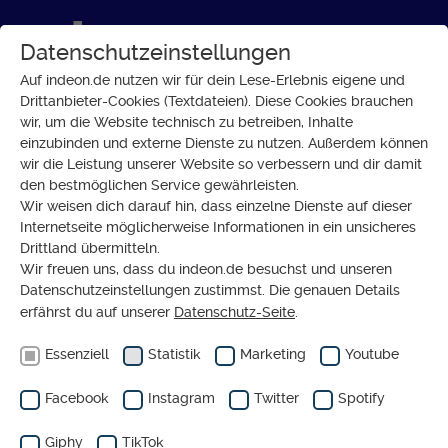
Datenschutzeinstellungen
Auf indeon.de nutzen wir für dein Lese-Erlebnis eigene und
Drittanbieter-Cookies (Textdateien). Diese Cookies brauchen
wir, um die Website technisch zu betreiben, Inhalte
GESELLSCHAFT
einzubinden und externe Dienste zu nutzen. Außerdem können
Hessin und Feministin: Sophie
wir die Leistung unserer Website so verbessern und dir damit
den bestmöglichen Service gewährleisten.
Frühwald
Wir weisen dich darauf hin, dass einzelne Dienste auf dieser
Internetseite möglicherweise Informationen in ein unsicheres
Drittland übermitteln.
Wir freuen uns, dass du indeon.de besuchst und unseren
Datenschutzeinstellungen zustimmst. Die genauen Details
erfährst du auf unserer
Datenschutz-Seite
.
Essenziell
Statistik
Marketing
Youtube
Facebook
Instagram
Twitter
Spotify
Giphy
TikTok