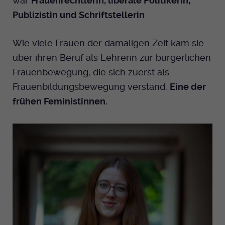
war
Frauenrechtlerin, liberale Politikerin,
Publizistin und Schriftstellerin
.
Anbieter
EKHN
Bei Ausahl nur essentieller Cookies wird
Wie viele Frauen der damaligen Zeit kam sie
Laufzeit
dieser Cookie am Ende der Sitzung
über ihren Beruf als Lehrerin zur bürgerlichen
gelöscht. Ansonsten 1 Monat.
Frauenbewegung, die sich zuerst als
Frauenbildungsbewegung verstand.
Eine der
Dient zur Speicherung der Cookie Opt-In
Einstellungen. Eine optionale Nummer
frühen Feministinnen.
Zweck
nach dem Namen gibt lediglich eine
Versionsnummer an.