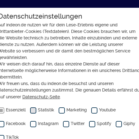
Datenschutzeinstellungen
GLAUBE
SOZIALES
GESELLSCHAFT
Auf indeon.de nutzen wir für dein Lese-Erlebnis eigene und
Drittanbieter-Cookies (Textdateien). Diese Cookies brauchen wir, um
iner jüdischen Identität umgeht
die Website technisch zu betreiben, Inhalte einzubinden und externe
Dienste zu nutzen. Außerdem können wir die Leistung unserer
Website so verbessern und dir damit den bestmöglichen Service
gewährleisten.
Wir weisen dich darauf hin, dass einzelne Dienste auf dieser
FT
Internetseite möglicherweise Informationen in ein unsicheres Drittlan
David mit seiner jüdisc
übermitteln.
Wir freuen uns, dass du indeon.de besuchst und unseren
tität umgeht
Datenschutzeinstellungen zustimmst. Die genauen Details erfährst d
auf unserer
Datenschutz-Seite
.
Essenziell
Statistik
Marketing
Youtube
Facebook
Instagram
Twitter
Spotify
Giphy
TikTok