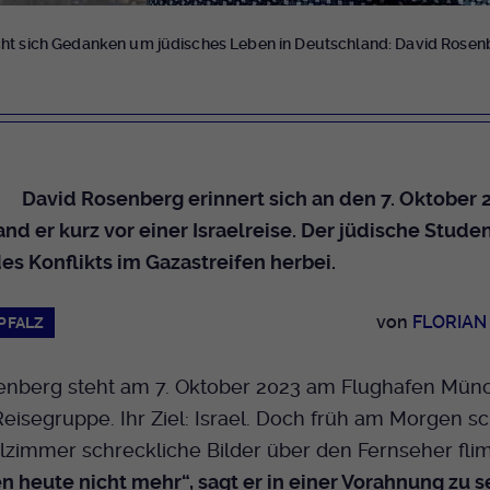
Dieser Cookie wird genutzt um festzustellen
Cookie-Informationen anzeigen
Name
_pk_id.424
Zweck
ob ein Benutzer im TYPO3 Backend
ht sich Gedanken um jüdisches Leben in Deutschland: David Rosen
eingelogged ist und die Seite bearbeiten darf.
Anbieter
Medienhaus der EKHN GmbH
Marketing
Reichweiten Analyse
Laufzeit
13 Monate
Name
fe_typo_user
Cookie-Informationen anzeigen
Name
_fbp
Zweck
Einzigartige Besucher ID.
Anbieter
EKHN
David Rosenberg erinnert sich an den 7. Oktober 
Anbieter
Facebook Ireland Limited
Youtube
nd er kurz vor einer Israelreise. Der jüdische Stude
Laufzeit
Ende der Sitzung
Name
_pk_ses.424
Laufzeit
3 Monate
es Konflikts im Gazastreifen herbei.
Facebook
Dieser Cookie wird genutzt um festzustellen
Anbieter
Medienhaus der EKHN GmbH
Zweck
Anzeigen / Ads
Zweck
ob ein Benutzer im TYPO3 Frontend
von
FLORIAN
PFALZ
eingelogged ist und die Seite bearbeiten darf.
Laufzeit
30 Minuten
Instagram
enberg steht am 7. Oktober 2023 am Flughafen Münch
Zur Speicherung kurzfristiger Informationen
Zweck
Name
PHPSESSID
 Reisegruppe. Ihr Ziel: Israel. Doch früh am Morgen s
über den Besuch.
Twitter
lzimmer schreckliche Bilder über den Fernseher fli
Anbieter
EKHN
en heute nicht mehr“, sagt er in einer Vorahnung zu 