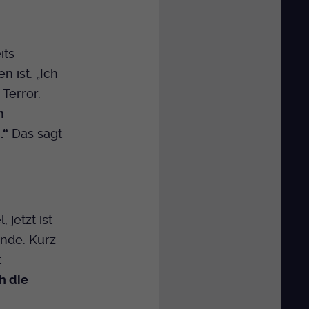
its
 ist. „Ich
Terror.
n
.“
Das sagt
 jetzt ist
unde. Kurz
t
h die