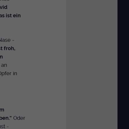
vid
s ist ein
Nase -
st froh,
en
 an
Opfer in
im
ben.“
Oder
st -