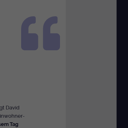
gt David
Einwohner-
esem Tag