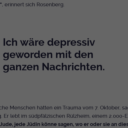
“
, erinnert sich Rosenberg.
Bei Ausahl nur essentieller Cookies wird dieser
Laufzeit
Cookie am Ende der Sitzung gelöscht.
Ansonsten 1 Monat.
Dient zur Speicherung der Cookie Opt-In
Einstellungen. Eine optionale Nummer nach
Ich wäre depressiv
Zweck
dem Namen gibt lediglich eine
Versionsnummer an.
geworden mit den
ganzen Nachrichten.
sche Menschen hätten ein Trauma vom 7. Oktober, sa
. Er lebt im südpfälzischen Rülzheim, einem 2.000-
Jude, jede Jüdin könne sagen, wo er oder sie an di