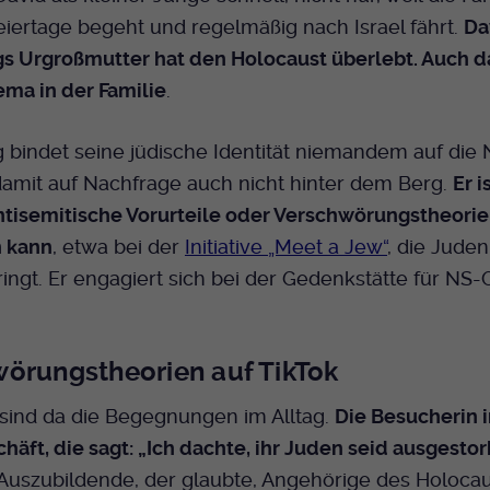
eiertage begeht und regelmäßig nach Israel fährt.
Da
 Urgroßmutter hat den Holocaust überlebt. Auch da
ma in der Familie
.
bindet seine jüdische Identität niemandem auf die 
damit auf Nachfrage auch nicht hinter dem Berg.
Er i
ntisemitische Vorurteile oder Verschwörungstheori
n kann
, etwa bei der
Initiative „Meet a Jew“
, die Juden
ingt. Er engagiert sich bei der Gedenkstätte für NS-
örungstheorien auf TikTok
sind da die Begegnungen im Alltag.
Die Besucherin 
äft, die sagt: „Ich dachte, ihr Juden seid ausgestor
Auszubildende, der glaubte, Angehörige des Holocau