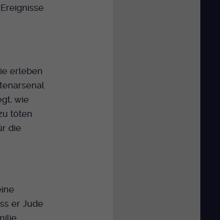
 Ereignisse
ie erleben
tenarsenal
gt, wie
zu töten
ür die
eine
ss er Jude
milie