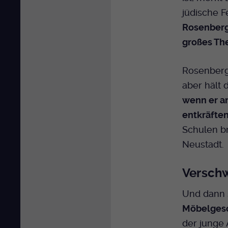
jüdische F
Rosenbergs
großes The
Rosenberg 
aber hält 
wenn er a
entkräfte
Schulen br
Neustadt.
Verschw
Und dann 
Möbelgesch
der junge 