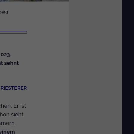
berg
2023.
nt sehnt
 RIESTERER
en. Er ist
chon sieht
mmern.
seinem