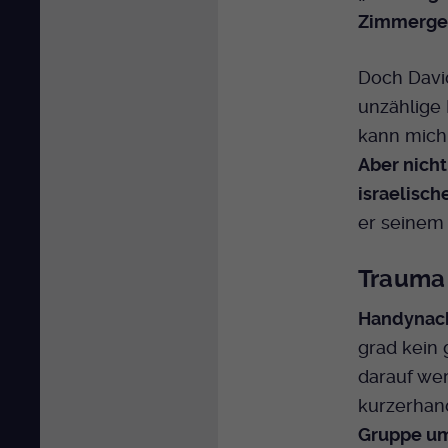
Zimmerge
Doch David
unzählige 
kann mich 
Aber nicht
israelisc
er seinem 
Trauma 
Handynach
grad kein 
darauf wer
kurzerhan
Gruppe um