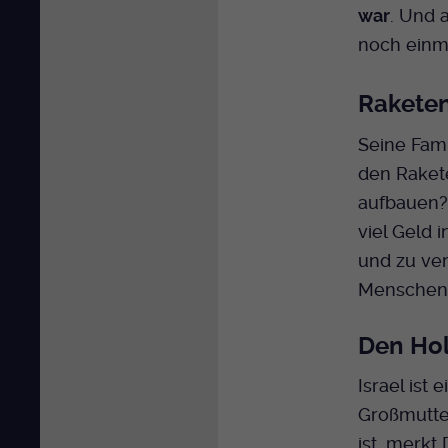
war
. Und 
noch einma
Raketen
Seine Fami
den Raket
aufbauen?“
viel Geld
und zu ver
Menschen
Den Hol
Israel ist
Großmutter
ist, merkt 