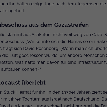
auch ihn hätten einige Tage nach dem Tegernsee die
l eingeholt.
beschuss aus dem Gazastreifen
lie stammt aus Ashkelon, nicht weit weg von Gaza. S
enbeschuss. „Wir konnte sich die Hamas so ein Rake
, fragt sich David Rosenberg. „Wenn man sich überle
 in die Luft geschossen wurde, um andere Menschen 
letzen. Was hätte man davon für eine Infrastruktur f
 aufbauen können?“
ocaust überlebt
 ein Stück Heimat für ihn. In den 1970er Jahren zieht s
 mit ihren Töchtern aus Israel nach Deutschland. Da
David als kleiner Junge schnell, nicht nur, weil die Fa