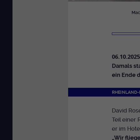
Mac
06.10.2025
Damals sta
ein Ende d
RHEINLAND-
David Ros
Teil einer
er im Hote
„Wir flieg