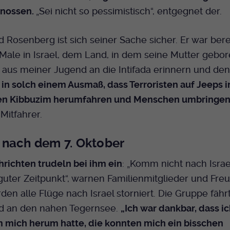
Name
mtm_cookie_consent
Laufzeit
Ende der Sitzung
Spotify
nossen.
„Sei nicht so pessimistisch“, entgegnet der.
Anbieter
Medienhaus der EKHN GmbH
PHP Daten Identifikator, der gesetzt wird wenn
Zweck
 Rosenberg ist sich seiner Sache sicher. Er war bere
die PHP session() Methode benutzt wird.
Giphy
Laufzeit
1 Jahr
Male in Israel, dem Land, in dem seine Mutter geboren
aus meiner Jugend an die Intifada erinnern und den 
Speicherung der Cookie Constent
Zweck
Name
uid
TikTok
Einstellungen
 in solch einem Ausmaß, dass Terroristen auf Jeeps i
hen Kibbuzim herumfahren und Menschen umbringen
Anbieter
EKHN
Mitfahrer.
Laufzeit
Ende der Sitzung
nach dem 7. Oktober
Notwendig zum sicheren Betrieb der
Zweck
Webseite.
richten trudeln bei ihm ein
: „Komm nicht nach Israel,
guter Zeitpunkt“, warnen Familienmitglieder und Fre
Name
den alle Flüge nach Israel storniert. Die Gruppe fähr
cookie_optin-[n]
d an den nahen Tegernsee.
„Ich war dankbar, dass ic
Anbieter
EKHN
 mich herum hatte, die konnten mich ein bisschen