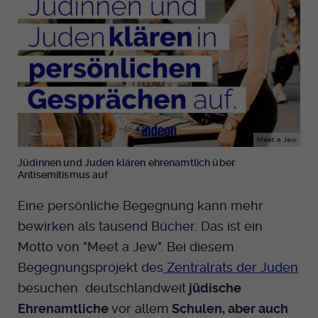
Anbieter
EKHN
Bei Ausahl nur essentieller Cookies wird
Laufzeit
dieser Cookie am Ende der Sitzung
gelöscht. Ansonsten 1 Monat.
Dient zur Speicherung der Cookie Opt-In
Einstellungen. Eine optionale Nummer
Meet a Jew
Zweck
nach dem Namen gibt lediglich eine
Jüdinnen und Juden klären ehrenamtlich über
Versionsnummer an.
Antisemitismus auf
Eine persönliche Begegnung kann mehr
bewirken als tausend Bücher. Das ist ein
Motto von "Meet a Jew". Bei diesem
Begegnungsprojekt des
Zentralrats der Juden
besuchen deutschlandweit
jüdische
Ehrenamtliche
vor allem
Schulen, aber auch