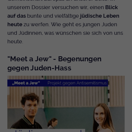
Anbieter
EKHN
Name
mtm_cookie_consent
unserem Dossier versuchen wir, einen
Blick
Spotify
auf das
bunte und vielfältige
jüdische Leben
Laufzeit
Ende der Sitzung
Anbieter
Medienhaus der EKHN GmbH
heute
zu werfen. Wie geht es jungen Juden
PHP Daten Identifikator, der gesetzt wird
Giphy
und Jüdinnen, was wünschen sie sich von uns
Laufzeit
1 Jahr
Zweck
wenn die PHP session() Methode benutzt
heute.
wird.
Speicherung der Cookie Constent
Zweck
TikTok
Einstellungen
"Meet a Jew" - Begenungen
Name
uid
gegen Juden-Hass
Anbieter
EKHN
Laufzeit
Ende der Sitzung
Notwendig zum sicheren Betrieb der
Zweck
Webseite.
Name
cookie_optin-[n]