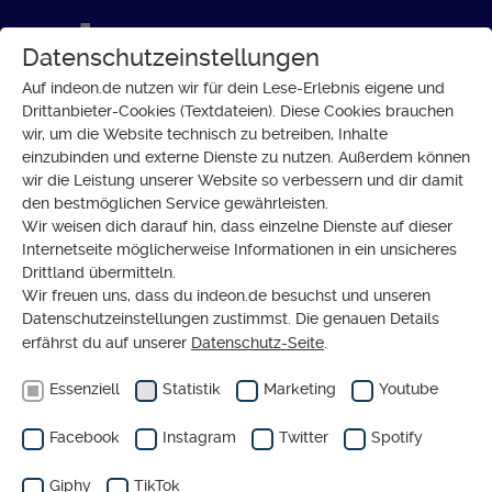
Datenschutzeinstellungen
Auf indeon.de nutzen wir für dein Lese-Erlebnis eigene und
Drittanbieter-Cookies (Textdateien). Diese Cookies brauchen
wir, um die Website technisch zu betreiben, Inhalte
DOSSIER
einzubinden und externe Dienste zu nutzen. Außerdem können
Jüdisches Leben in
wir die Leistung unserer Website so verbessern und dir damit
den bestmöglichen Service gewährleisten.
Deutschland
Wir weisen dich darauf hin, dass einzelne Dienste auf dieser
Internetseite möglicherweise Informationen in ein unsicheres
Drittland übermitteln.
Wir freuen uns, dass du indeon.de besuchst und unseren
Datenschutzeinstellungen zustimmst. Die genauen Details
erfährst du auf unserer
Datenschutz-Seite
.
Essenziell
Statistik
Marketing
Youtube
Facebook
Instagram
Twitter
Spotify
Giphy
TikTok