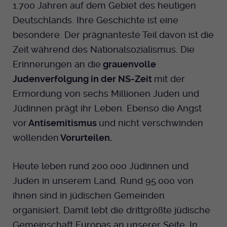
1.700 Jahren auf dem Gebiet des heutigen
Dieser Cookie wird genutzt um
festzustellen ob ein Benutzer im TYPO3
Deutschlands. Ihre Geschichte ist eine
Cookie-Informationen anzeigen
Name
_pk_id.424
Zweck
Backend eingelogged ist und die Seite
besondere. Der prägnanteste Teil davon ist die
bearbeiten darf.
Anbieter
Medienhaus der EKHN GmbH
Marketing
Zeit während des Nationalsozialismus. Die
Reichweiten Analyse
Erinnerungen an die
grauenvolle
Laufzeit
13 Monate
Name
fe_typo_user
Judenverfolgung in der NS-Zeit
mit der
Cookie-Informationen anzeigen
Name
_fbp
Zweck
Einzigartige Besucher ID.
Ermordung von sechs Millionen Juden und
Anbieter
EKHN
Anbieter
Facebook Ireland Limited
Jüdinnen prägt ihr Leben. Ebenso die Angst
Youtube
Laufzeit
Ende der Sitzung
vor
Antisemitismus
und nicht verschwinden
Name
_pk_ses.424
Laufzeit
3 Monate
wollenden
Vorurteilen.
Facebook
Dieser Cookie wird genutzt um
Anbieter
Medienhaus der EKHN GmbH
Zweck
Anzeigen / Ads
festzustellen ob ein Benutzer im TYPO3
Zweck
Heute leben rund 200.000 Jüdinnen und
Frontend eingelogged ist und die Seite
Laufzeit
30 Minuten
Instagram
bearbeiten darf.
Juden in unserem Land. Rund 95.000 von
Zur Speicherung kurzfristiger
ihnen sind in jüdischen Gemeinden
Zweck
Informationen über den Besuch.
organisiert. Damit lebt die drittgrößte jüdische
Name
Twitter
PHPSESSID
Gemeinschaft Europas an unserer Seite. In