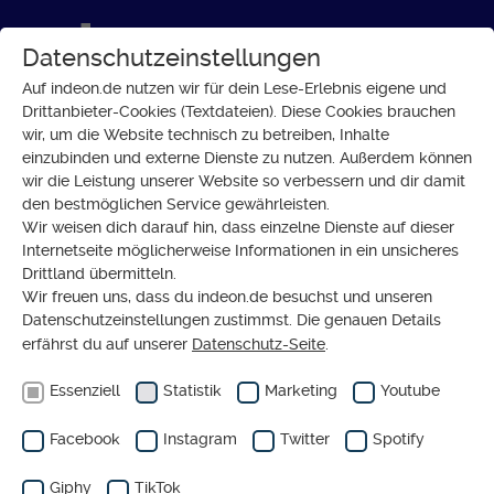
Datenschutzeinstellungen
Auf indeon.de nutzen wir für dein Lese-Erlebnis eigene und
Drittanbieter-Cookies (Textdateien). Diese Cookies brauchen
wir, um die Website technisch zu betreiben, Inhalte
GESELLSCHAFT
einzubinden und externe Dienste zu nutzen. Außerdem können
Warum Mütter eine gute
wir die Leistung unserer Website so verbessern und dir damit
den bestmöglichen Service gewährleisten.
Kinderbetreuung brauchen
Wir weisen dich darauf hin, dass einzelne Dienste auf dieser
Internetseite möglicherweise Informationen in ein unsicheres
Drittland übermitteln.
Wir freuen uns, dass du indeon.de besuchst und unseren
Datenschutzeinstellungen zustimmst. Die genauen Details
erfährst du auf unserer
Datenschutz-Seite
.
Essenziell
Statistik
Marketing
Youtube
Facebook
Instagram
Twitter
Spotify
Giphy
TikTok