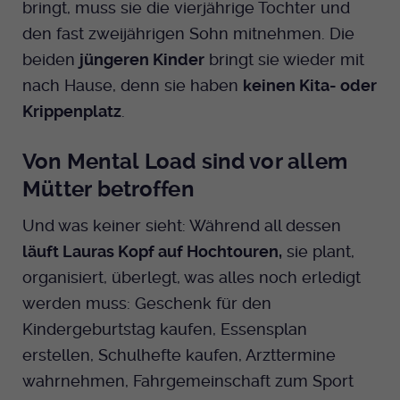
bringt, muss sie die vierjährige Tochter und
Anbieter
EKHN
Name
mtm_cookie_consent
den fast zweijährigen Sohn mitnehmen. Die
Spotify
Laufzeit
Ende der Sitzung
beiden
jüngeren Kinder
bringt sie wieder mit
Anbieter
Medienhaus der EKHN GmbH
nach Hause, denn sie haben
keinen Kita- oder
PHP Daten Identifikator, der gesetzt wird
Giphy
Laufzeit
1 Jahr
Krippenplatz
.
Zweck
wenn die PHP session() Methode benutzt
wird.
Speicherung der Cookie Constent
Zweck
TikTok
Von Mental Load sind vor allem
Einstellungen
Mütter betroffen
Name
uid
Und was keiner sieht: Während all dessen
Anbieter
EKHN
läuft Lauras Kopf auf Hochtouren,
sie plant,
Laufzeit
Ende der Sitzung
organisiert, überlegt, was alles noch erledigt
werden muss: Geschenk für den
Notwendig zum sicheren Betrieb der
Zweck
Kindergeburtstag kaufen, Essensplan
Webseite.
erstellen, Schulhefte kaufen, Arzttermine
wahrnehmen, Fahrgemeinschaft zum Sport
Name
cookie_optin-[n]