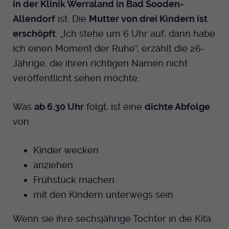
in der Klinik Werraland in Bad Sooden-
Dieser Cookie wird genutzt um
Allendorf
ist. Die
Mutter von drei Kindern ist
festzustellen ob ein Benutzer im TYPO3
Cookie-Informationen anzeigen
Name
_pk_id.424
Zweck
Backend eingelogged ist und die Seite
erschöpft
. „Ich stehe um 6 Uhr auf, dann habe
bearbeiten darf.
Anbieter
Medienhaus der EKHN GmbH
Marketing
ich einen Moment der Ruhe“, erzählt die 26-
Reichweiten Analyse
Jährige, die ihren richtigen Namen nicht
Laufzeit
13 Monate
Name
fe_typo_user
veröffentlicht sehen möchte.
Cookie-Informationen anzeigen
Name
_fbp
Zweck
Einzigartige Besucher ID.
Anbieter
EKHN
Was
ab 6.30 Uhr
folgt, ist eine
dichte Abfolge
Anbieter
Facebook Ireland Limited
Youtube
von
Laufzeit
Ende der Sitzung
Name
_pk_ses.424
Laufzeit
3 Monate
Facebook
Dieser Cookie wird genutzt um
Anbieter
Medienhaus der EKHN GmbH
Kinder wecken
Zweck
Anzeigen / Ads
festzustellen ob ein Benutzer im TYPO3
Zweck
anziehen
Frontend eingelogged ist und die Seite
Laufzeit
30 Minuten
Instagram
bearbeiten darf.
Frühstück machen
mit den Kindern unterwegs sein
Zur Speicherung kurzfristiger
Zweck
Informationen über den Besuch.
Name
Twitter
PHPSESSID
Wenn sie ihre sechsjährige Tochter in die Kita