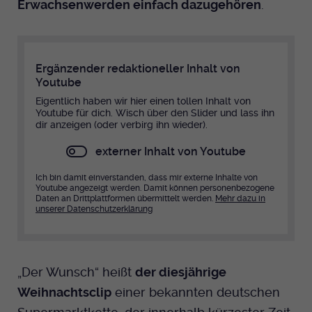
Erwachsenwerden einfach dazugehören
.
Anbieter
EKHN
Name
mtm_cookie_consent
Spotify
Laufzeit
Ende der Sitzung
Anbieter
Medienhaus der EKHN GmbH
Ergänzender redaktioneller Inhalt von
PHP Daten Identifikator, der gesetzt wird
Giphy
Laufzeit
1 Jahr
Youtube
Zweck
wenn die PHP session() Methode benutzt
Eigentlich haben wir hier einen tollen Inhalt von
wird.
Speicherung der Cookie Constent
Youtube für dich. Wisch über den Slider und lass ihn
Zweck
TikTok
dir anzeigen (oder verbirg ihn wieder).
Einstellungen
Name
externer Inhalt von Youtube
uid
Ich bin damit einverstanden, dass mir externe Inhalte von
Anbieter
EKHN
Youtube angezeigt werden. Damit können personenbezogene
Daten an Drittplattformen übermittelt werden.
Mehr dazu in
unserer Datenschutzerklärung
Laufzeit
Ende der Sitzung
Notwendig zum sicheren Betrieb der
Zweck
Webseite.
„Der Wunsch“ heißt
der diesjährige
Weihnachtsclip
einer bekannten deutschen
Name
cookie_optin-[n]