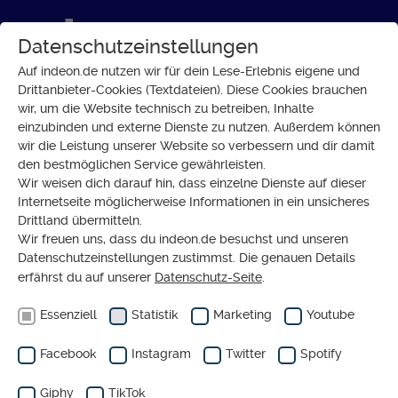
Datenschutzeinstellungen
Auf indeon.de nutzen wir für dein Lese-Erlebnis eigene und
Drittanbieter-Cookies (Textdateien). Diese Cookies brauchen
wir, um die Website technisch zu betreiben, Inhalte
GLAUBE
einzubinden und externe Dienste zu nutzen. Außerdem können
Beim zweiten Corona-
wir die Leistung unserer Website so verbessern und dir damit
den bestmöglichen Service gewährleisten.
Weihnachten einander im
Wir weisen dich darauf hin, dass einzelne Dienste auf dieser
Blick behalten
Internetseite möglicherweise Informationen in ein unsicheres
Drittland übermitteln.
Wir freuen uns, dass du indeon.de besuchst und unseren
Datenschutzeinstellungen zustimmst. Die genauen Details
erfährst du auf unserer
Datenschutz-Seite
.
Essenziell
Statistik
Marketing
Youtube
Facebook
Instagram
Twitter
Spotify
Giphy
TikTok