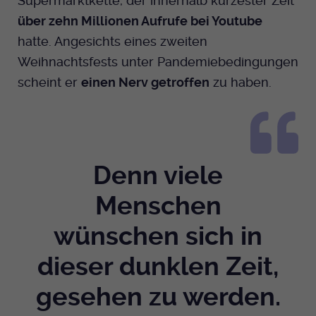
Supermarktkette, der innerhalb kürzester Zeit
über zehn Millionen Aufrufe bei Youtube
Anbieter
EKHN
hatte. Angesichts eines zweiten
Bei Ausahl nur essentieller Cookies wird
Weihnachtsfests unter Pandemiebedingungen
Laufzeit
dieser Cookie am Ende der Sitzung
scheint er
einen Nerv getroffen
zu haben.
gelöscht. Ansonsten 1 Monat.
Dient zur Speicherung der Cookie Opt-In
Einstellungen. Eine optionale Nummer
Zweck
nach dem Namen gibt lediglich eine
Denn viele
Versionsnummer an.
Menschen
wünschen sich in
dieser dunklen Zeit,
gesehen zu werden.