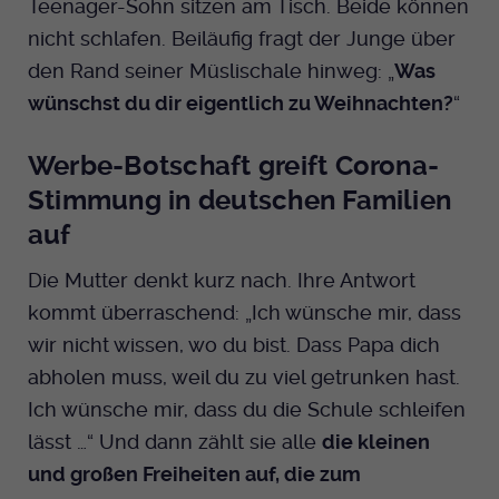
Teenager-Sohn sitzen am Tisch. Beide können
Dieser Cookie wird genutzt um
nicht schlafen. Beiläufig fragt der Junge über
festzustellen ob ein Benutzer im TYPO3
Cookie-Informationen anzeigen
Name
_pk_id.424
Zweck
Backend eingelogged ist und die Seite
den Rand seiner Müslischale hinweg: „
Was
bearbeiten darf.
Anbieter
Medienhaus der EKHN GmbH
wünschst du dir eigentlich zu Weihnachten?
“
Marketing
Reichweiten Analyse
Laufzeit
13 Monate
Werbe-Botschaft greift Corona-
Name
fe_typo_user
Cookie-Informationen anzeigen
Name
_fbp
Stimmung in deutschen Familien
Zweck
Einzigartige Besucher ID.
Anbieter
EKHN
auf
Anbieter
Facebook Ireland Limited
Youtube
Laufzeit
Ende der Sitzung
Name
_pk_ses.424
Die Mutter denkt kurz nach. Ihre Antwort
Laufzeit
3 Monate
kommt überraschend: „Ich wünsche mir, dass
Facebook
Dieser Cookie wird genutzt um
Anbieter
Medienhaus der EKHN GmbH
Zweck
Anzeigen / Ads
festzustellen ob ein Benutzer im TYPO3
wir nicht wissen, wo du bist. Dass Papa dich
Zweck
Frontend eingelogged ist und die Seite
Laufzeit
30 Minuten
abholen muss, weil du zu viel getrunken hast.
Instagram
bearbeiten darf.
Ich wünsche mir, dass du die Schule schleifen
Zur Speicherung kurzfristiger
Zweck
lässt …“ Und dann zählt sie alle
die kleinen
Informationen über den Besuch.
Name
Twitter
PHPSESSID
und großen Freiheiten auf, die zum