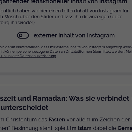
gänzender redaktioneller Inhalt von Instagram
Bei Ausahl nur essentieller Cookies wird dieser
entlich haben wir hier einen tollen Inhalt von Instagram für
Laufzeit
Cookie am Ende der Sitzung gelöscht.
ch. Wisch über den Slider und lass ihn dir anzeigen (oder
Ansonsten 1 Monat.
birg ihn wieder).
Dient zur Speicherung der Cookie Opt-In
externer Inhalt von Instagram
Einstellungen. Eine optionale Nummer nach
Zweck
dem Namen gibt lediglich eine
 bin damit einverstanden, dass mir externe Inhalte von Instagram angezeigt werd
Versionsnummer an.
it können personenbezogene Daten an Drittplattformen übermittelt werden.
Meh
u in unserer Datenschutzerklärung
szeit und Ramadan: Was sie verbindet
 unterscheidet
m Christentum das
Fasten
vor allem im Zeichen der
hen“ Besinnung steht, spielt
im Islam
dabei die
Geme