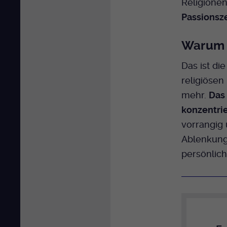
Religione
Passionsze
Warum 
Das ist di
religiösen
mehr.
Das 
konzentri
vorrangig 
Ablenkung
persönlic