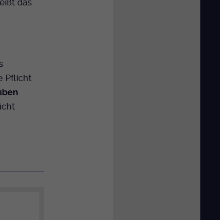
eißt das
s
 Pflicht
uben
icht