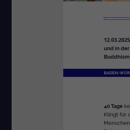
12.03.2025
und in de
Buddhismu
BADEN-WÜR
40 Tage
ke
Klingt für
Mensche