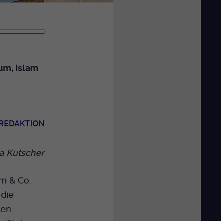
um, Islam
 REDAKTION
a Kutscher
am & Co.
 die
len