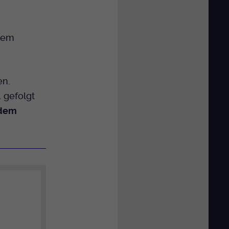
 dem
en.
 gefolgt
 dem