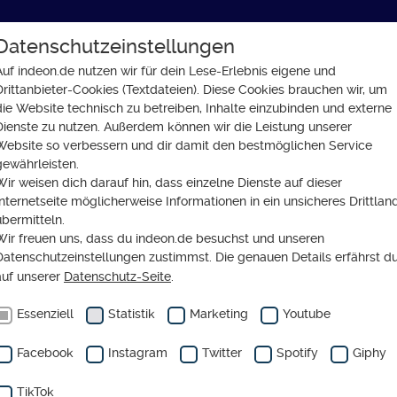
Datenschutzeinstellungen
GLAUBE
SOZIALES
GESELLSCHAFT
Auf indeon.de nutzen wir für dein Lese-Erlebnis eigene und
Drittanbieter-Cookies (Textdateien). Diese Cookies brauchen wir, um
hiedlich fasten die Religionen
die Website technisch zu betreiben, Inhalte einzubinden und externe
Dienste zu nutzen. Außerdem können wir die Leistung unserer
Website so verbessern und dir damit den bestmöglichen Service
gewährleisten.
Wir weisen dich darauf hin, dass einzelne Dienste auf dieser
Internetseite möglicherweise Informationen in ein unsicheres Drittlan
enzeit: So unterschiedli
übermitteln.
Wir freuen uns, dass du indeon.de besuchst und unseren
en die Religionen
Datenschutzeinstellungen zustimmst. Die genauen Details erfährst d
auf unserer
Datenschutz-Seite
.
Essenziell
Statistik
Marketing
Youtube
Facebook
Instagram
Twitter
Spotify
Giphy
TikTok