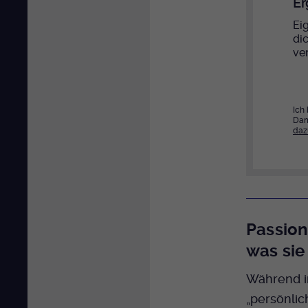
Er
Eig
di
ver
Ich
Dam
daz
Passion
was sie
Während i
„persönlic