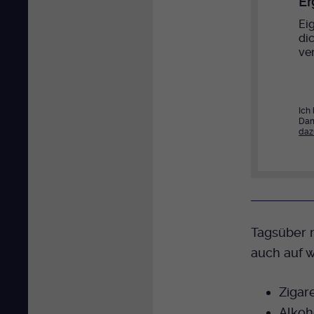
Er
Eig
di
ver
Ich
Dam
daz
Tagsüber 
auch auf w
Zigar
Alkoh