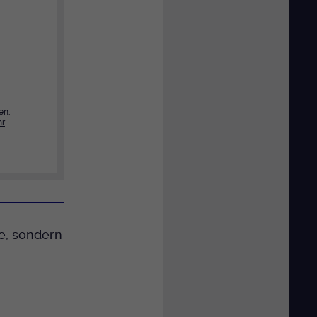
en.
r
e, sondern