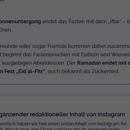
onnenuntergang
endet das Fasten mit dem „Iftar“ -
chen.
 Freunde oder sogar Fremde kommen dabei zusamm
ll beginnt das Fastenbrechen mit Datteln und Wasser,
 ausgiebigen Abendessen. Der
Ramadan endet mit
n Fest „Eid al-Fitr“
, auch bekannt als Zuckerfest.
gänzender redaktioneller Inhalt von Instagram
entlich haben wir hier einen tollen Inhalt von Instagram für
ch. Wisch über den Slider und lass ihn dir anzeigen (oder