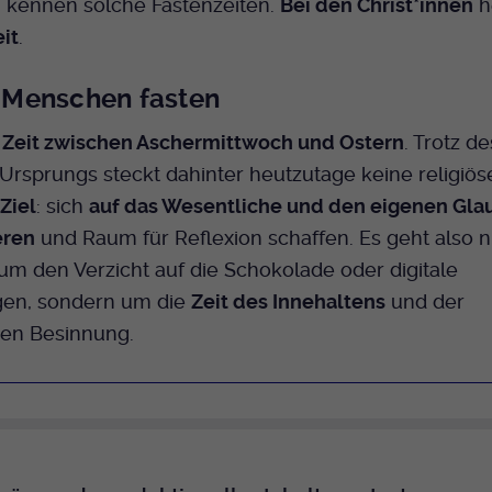
Name
mtm_cookie_consent
n kennen solche Fastenzeiten.
Bei den Christ*innen
h
Laufzeit
Ende der Sitzung
Spotify
it
.
Anbieter
Medienhaus der EKHN GmbH
PHP Daten Identifikator, der gesetzt wird wenn
Zweck
die PHP session() Methode benutzt wird.
Giphy
Menschen fasten
Laufzeit
1 Jahr
e
Zeit zwischen Aschermittwoch und Ostern
. Trotz de
Speicherung der Cookie Constent
Zweck
Name
uid
TikTok
 Ursprungs steckt dahinter heutzutage keine religiöse
Einstellungen
Ziel
: sich
auf das Wesentliche und den eigenen Gla
Anbieter
EKHN
eren
und Raum für Reflexion schaffen. Es geht also n
Laufzeit
Ende der Sitzung
um den Verzicht auf die Schokolade oder digitale
en, sondern um die
Zeit des Innehaltens
und der
Notwendig zum sicheren Betrieb der
Zweck
hen Besinnung.
Webseite.
Name
cookie_optin-[n]
Anbieter
EKHN