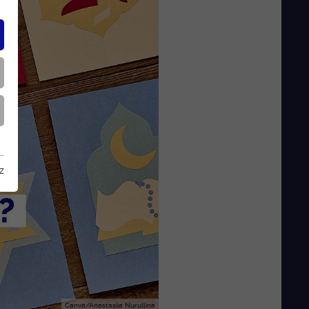
z
Canva/Anastasiia Nurullina