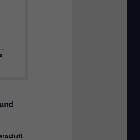
en.
r
 und
inschaft