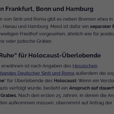
Bei Ausahl nur essentieller Cookies wird dieser
in Frankfurt, Bonn und Hamburg
Laufzeit
Cookie am Ende der Sitzung gelöscht.
Ansonsten 1 Monat.
n von Sinti und Roma gibt es neben Bremen etwa in 
, Hanau und Hamburg. Meist ist dafür ein
separater 
Dient zur Speicherung der Cookie Opt-In
Einstellungen. Eine optionale Nummer nach
weiligen Friedhof vorgesehen, ähnlich wie für jesidi
Zweck
dem Namen gibt lediglich eine
e oder jüdische Gräber.
Versionsnummer an.
Ruhe“ für Holocaust-Überlebende
u erwähnen ist nach Angaben des
Hessischen
bandes Deutscher Sinti und Roma
außerdem die so
he
“ für Überlebende des
Holocaust:
Wenn ein Verst
zis verfolgt wurde, besteht ein
Anspruch auf dauer
 Grabes.
Nach den ersten 25 Jahren, in denen die A
osten aufkommen müssen, übernimmt auf Antrag der