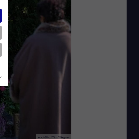
z
epd-Bild/Tim Wegner