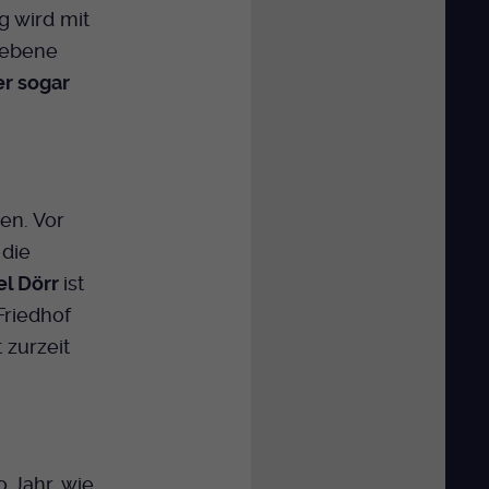
g wird mit
liebene
er sogar
en. Vor
die
el Dörr
ist
Friedhof
 zurzeit
 Jahr, wie