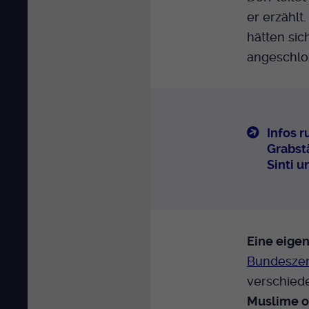
er erzählt
hätten sic
angeschlo
Infos 
Grabst
Sinti 
Eine eige
Bundeszent
verschiede
Muslime o