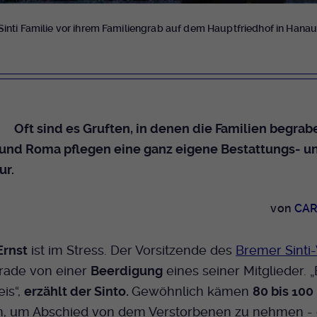
Dieser Cookie wird genutzt um festzustellen
Cookie-Informationen anzeigen
Name
_pk_id.424
Zweck
ob ein Benutzer im TYPO3 Backend
Sinti Familie vor ihrem Familiengrab auf dem Hauptfriedhof in Hanau
eingelogged ist und die Seite bearbeiten darf.
Anbieter
Medienhaus der EKHN GmbH
Marketing
Reichweiten Analyse
Laufzeit
13 Monate
Name
fe_typo_user
Cookie-Informationen anzeigen
Name
_fbp
Zweck
Einzigartige Besucher ID.
Anbieter
EKHN
Oft sind es Gruften, in denen die Familien begrab
Anbieter
Facebook Ireland Limited
Youtube
i und Roma pflegen eine ganz eigene Bestattungs- u
Laufzeit
Ende der Sitzung
Name
_pk_ses.424
Laufzeit
3 Monate
ur.
Facebook
Dieser Cookie wird genutzt um festzustellen
Anbieter
Medienhaus der EKHN GmbH
Zweck
Anzeigen / Ads
Zweck
ob ein Benutzer im TYPO3 Frontend
von
CAR
eingelogged ist und die Seite bearbeiten darf.
Laufzeit
30 Minuten
Instagram
rnst
ist im Stress. Der Vorsitzende des
Bremer Sinti
Zur Speicherung kurzfristiger Informationen
Zweck
Name
PHPSESSID
ade von einer
Beerdigung
eines seiner Mitglieder. 
über den Besuch.
Twitter
eis“,
erzählt der Sinto.
Gewöhnlich kämen
80 bis 10
Anbieter
EKHN
 um Abschied von dem Verstorbenen zu nehmen -