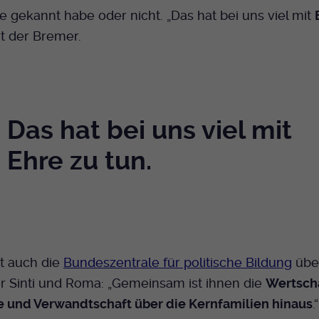
Name
mtm_cookie_consent
Laufzeit
Ende der Sitzung
Spotify
ie gekannt habe oder nicht. „Das hat bei uns viel mit
Anbieter
Medienhaus der EKHN GmbH
nt der Bremer.
PHP Daten Identifikator, der gesetzt wird wenn
Zweck
die PHP session() Methode benutzt wird.
Giphy
Laufzeit
1 Jahr
Speicherung der Cookie Constent
Zweck
Name
uid
TikTok
Einstellungen
Das hat bei uns viel mit
Anbieter
EKHN
Ehre zu tun.
Laufzeit
Ende der Sitzung
Notwendig zum sicheren Betrieb der
Zweck
Webseite.
t auch die
Bundeszentrale für politische Bildung
über
Name
cookie_optin-[n]
r Sinti und Roma: „Gemeinsam ist ihnen die
Wertsch
Anbieter
EKHN
e und Verwandtschaft über die Kernfamilien hinaus
.“