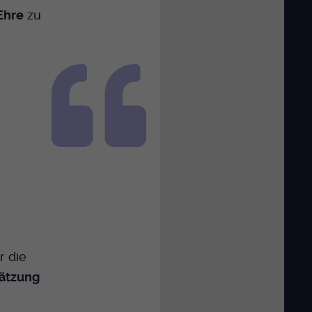
Ehre
zu
 die
ätzung