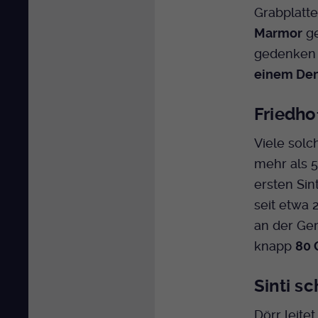
Grabplatte
Marmor
ge
gedenken 
einem Den
Friedho
Viele solc
mehr als 
ersten Sin
seit etwa 
an der Ger
knapp
80 
Sinti s
Dörr leite