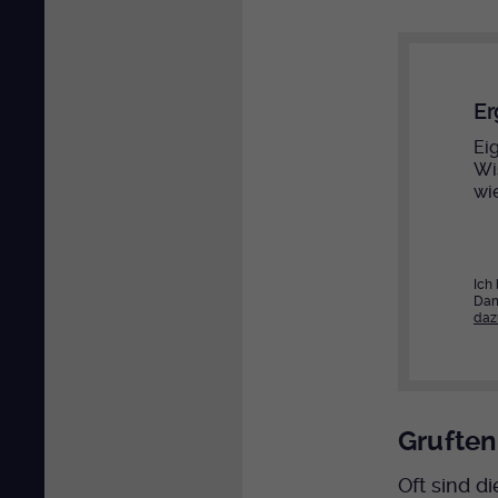
Er
Eig
Wi
wi
Ich
Dam
daz
Gruften
Oft sind d