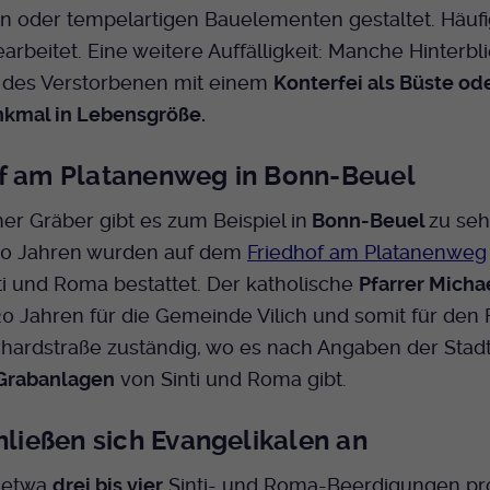
n oder tempelartigen Bauelementen gestaltet. Häufi
arbeitet. Eine weitere Auffälligkeit: Manche Hinterb
des Verstorbenen mit einem
Konterfei als Büste od
kmal in Lebensgröße.
f am Platanenweg in Bonn-Beuel
her Gräber gibt es zum Beispiel in
Bonn-Beuel
zu seh
50 Jahren wurden auf dem
Friedhof am Platanenweg
ti und Roma bestattet. Der katholische
Pfarrer Micha
20 Jahren für die Gemeinde Vilich und somit für den 
hardstraße zuständig, wo es nach Angaben der Stadt
Grabanlagen
von Sinti und Roma gibt.
chließen sich Evangelikalen an
t etwa
drei bis vier
Sinti- und Roma-Beerdigungen pro