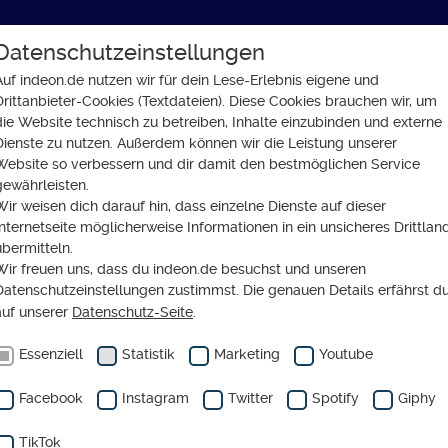
Datenschutzeinstellungen
GLAUBE
SOZIALES
GESELLSCHAFT
Auf indeon.de nutzen wir für dein Lese-Erlebnis eigene und
Drittanbieter-Cookies (Textdateien). Diese Cookies brauchen wir, um
nti und Roma
die Website technisch zu betreiben, Inhalte einzubinden und externe
Dienste zu nutzen. Außerdem können wir die Leistung unserer
Website so verbessern und dir damit den bestmöglichen Service
gewährleisten.
Wir weisen dich darauf hin, dass einzelne Dienste auf dieser
Internetseite möglicherweise Informationen in ein unsicheres Drittlan
er und Tod bei Sinti und
übermitteln.
Wir freuen uns, dass du indeon.de besuchst und unseren
a
Datenschutzeinstellungen zustimmst. Die genauen Details erfährst d
auf unserer
Datenschutz-Seite
.
Essenziell
Statistik
Marketing
Youtube
Facebook
Instagram
Twitter
Spotify
Giphy
TikTok