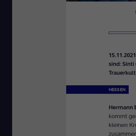
15.11.2021
sind: Sint
Trauerkult
HESSEN
Hermann E
kommt ger
kleinen Kr
zusammen,