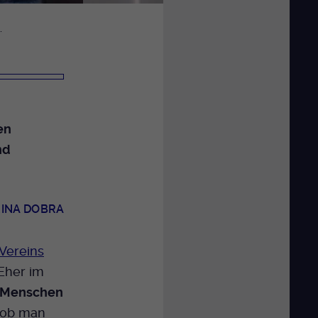
.
en
nd
INA DOBRA
-Vereins
„Eher im
0 Menschen
 ob man