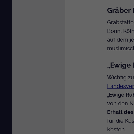
Gräber 
Grabstätte
Bonn, Köln
auf dem je
muslimisch
„Ewige 
Wichtig z
Landesver
„
Ewige Ru
von den Na
Erhalt des
für die K
Kosten.