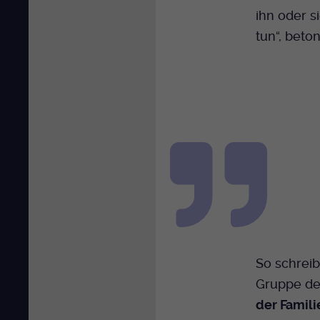
ihn oder s
tun“, beto
So schreib
Gruppe de
der Famili