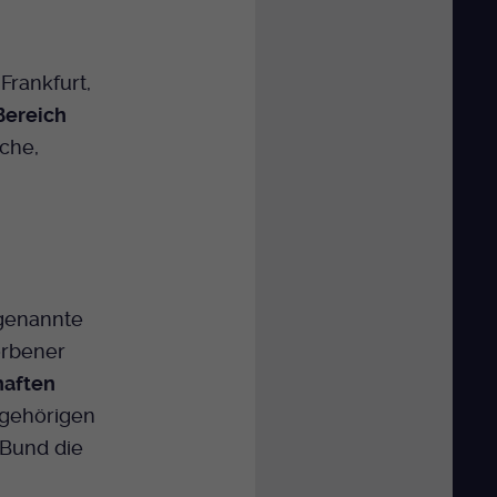
Frankfurt,
Bereich
sche,
genannte
orbener
haften
ngehörigen
 Bund die