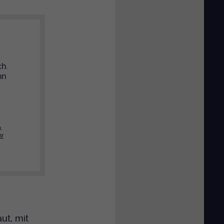
ch.
hn
.
r
ut, mit