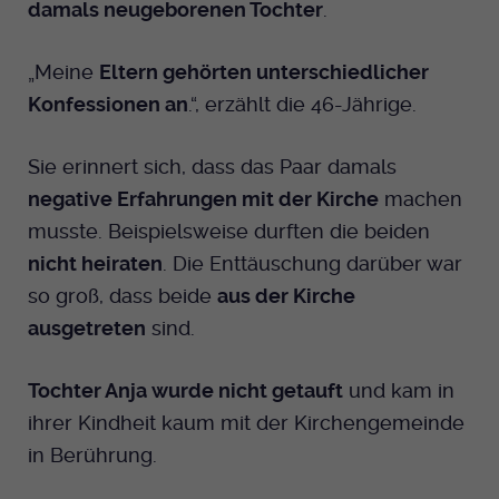
damals neugeborenen Tochter
.
Anbieter
EKHN
„Meine
Eltern gehörten unterschiedlicher
Bei Ausahl nur essentieller Cookies wird
Konfessionen an
.“, erzählt die 46-Jährige.
Laufzeit
dieser Cookie am Ende der Sitzung
gelöscht. Ansonsten 1 Monat.
Sie erinnert sich, dass das Paar damals
Dient zur Speicherung der Cookie Opt-In
negative Erfahrungen mit der Kirche
machen
Einstellungen. Eine optionale Nummer
Zweck
musste. Beispielsweise durften die beiden
nach dem Namen gibt lediglich eine
nicht heiraten
. Die Enttäuschung darüber war
Versionsnummer an.
so groß, dass beide
aus der Kirche
ausgetreten
sind.
Tochter Anja wurde nicht getauft
und kam in
ihrer Kindheit kaum mit der Kirchengemeinde
in Berührung.