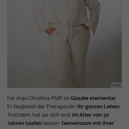
Anbieter
EKHN
Name
mtm_cookie_consent
Spotify
Laufzeit
Ende der Sitzung
Anbieter
Medienhaus der EKHN GmbH
PHP Daten Identifikator, der gesetzt wird
Giphy
Laufzeit
1 Jahr
Zweck
wenn die PHP session() Methode benutzt
wird.
Speicherung der Cookie Constent
Zweck
TikTok
Einstellungen
Name
uid
Anbieter
EKHN
privat
Laufzeit
Ende der Sitzung
Für Anja Christina Pfaff ist
Glaube elementar
.
Notwendig zum sicheren Betrieb der
Zweck
Er begleitet die Therapeutin
ihr ganzes Leben
.
Webseite.
Trotzdem hat sie sich erst
im Alter von 32
Jahren taufen
lassen.
Gemeinsam mit ihrer
Name
cookie_optin-[n]