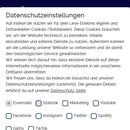
Datenschutzeinstellungen
Auf indeon.de nutzen wir für dein Lese-Erlebnis eigene und
Drittanbieter-Cookies (Textdateien). Diese Cookies brauchen
wir, um die Website technisch zu betreiben, Inhalte
GLAUBE
einzubinden und externe Dienste zu nutzen. Außerdem können
„Warum ich mich als
wir die Leistung unserer Website so verbessern und dir damit
den bestmöglichen Service gewährleisten.
Erwachsene habe taufen
Wir weisen dich darauf hin, dass einzelne Dienste auf dieser
lassen“
Internetseite möglicherweise Informationen in ein unsicheres
Drittland übermitteln.
Wir freuen uns, dass du indeon.de besuchst und unseren
Datenschutzeinstellungen zustimmst. Die genauen Details
erfährst du auf unserer
Datenschutz-Seite
.
Essenziell
Statistik
Marketing
Youtube
Facebook
Instagram
Twitter
Spotify
Giphy
TikTok