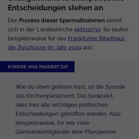
Anbieter
EKHN
Entscheidungen stehen an
Name
mtm_cookie_consent
Spotify
Laufzeit
Ende der Sitzung
Der
Prozess dieser Sparmaßnahmen
nennt
Anbieter
Medienhaus der EKHN GmbH
sich in der Landeskirche
ekhn2030
. So laufen
PHP Daten Identifikator, der gesetzt wird
Giphy
Laufzeit
1 Jahr
beispielsweise für das
Frankfurter Bibelhaus
Zweck
wenn die PHP session() Methode benutzt
wird.
die Zuschüsse im Jahr 2024
aus.
Speicherung der Cookie Constent
Zweck
TikTok
Einstellungen
SYNODE: WAS PASSIERT DA?
Name
uid
Anbieter
EKHN
Wie du oben gelesen hast, ist die Synode
Laufzeit
das Kirchenparlament. Das bedeutet,
Ende der Sitzung
dass hier alle wichtigen politischen
Notwendig zum sicheren Betrieb der
Zweck
Entscheidungen getroffen werden. Also
Webseite.
beispielsweise, für wie viele
Gemeindemitglieder eine Pfarrperson
Name
cookie_optin-[n]