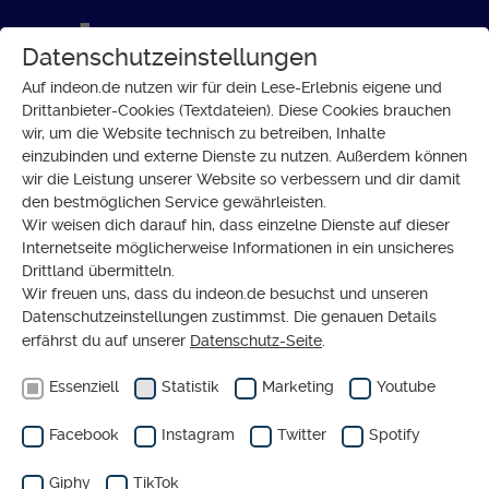
Datenschutzeinstellungen
Auf indeon.de nutzen wir für dein Lese-Erlebnis eigene und
Drittanbieter-Cookies (Textdateien). Diese Cookies brauchen
wir, um die Website technisch zu betreiben, Inhalte
SOZIALES
einzubinden und externe Dienste zu nutzen. Außerdem können
Evangelische Jugend fürchtet
wir die Leistung unserer Website so verbessern und dir damit
den bestmöglichen Service gewährleisten.
um ihre Jugendhäuser
Wir weisen dich darauf hin, dass einzelne Dienste auf dieser
Internetseite möglicherweise Informationen in ein unsicheres
Drittland übermitteln.
Wir freuen uns, dass du indeon.de besuchst und unseren
Datenschutzeinstellungen zustimmst. Die genauen Details
erfährst du auf unserer
Datenschutz-Seite
.
Essenziell
Statistik
Marketing
Youtube
Ergänzender redaktioneller Inhalt von
Youtube
Facebook
Instagram
Twitter
Spotify
Eigentlich haben wir hier einen tollen Inhalt von
Youtube für dich. Wisch über den Slider und lass ihn
Giphy
TikTok
dir anzeigen (oder verbirg ihn wieder).