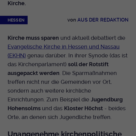
Kirche.
Dieser Cookie wird genutzt um
festzustellen ob ein Benutzer im TYPO3
Cookie-Informationen anzeigen
Name
_pk_id.424
Zweck
Backend eingelogged ist und die Seite
von
AUS DER REDAKTION
HESSEN
bearbeiten darf.
Anbieter
Medienhaus der EKHN GmbH
Marketing
Reichweiten Analyse
Kirche muss sparen
und aktuell debattiert die
Laufzeit
13 Monate
Name
fe_typo_user
Evangelische Kirche in Hessen und Nassau
Cookie-Informationen anzeigen
Name
_fbp
Zweck
Einzigartige Besucher ID.
(EKHN)
genau darüber. In ihrer Synode (das ist
Anbieter
EKHN
Anbieter
Facebook Ireland Limited
das Kirchenparlament)
soll der Rotstift
Youtube
Laufzeit
Ende der Sitzung
ausgepackt werden
. Die Sparmaßnahmen
Name
_pk_ses.424
Laufzeit
3 Monate
treffen nicht nur die Gemeinden vor Ort,
Facebook
Dieser Cookie wird genutzt um
Anbieter
Medienhaus der EKHN GmbH
sondern auch weitere kirchliche
Zweck
Anzeigen / Ads
festzustellen ob ein Benutzer im TYPO3
Zweck
Einrichtungen. Zum Beispiel die
Jugendburg
Frontend eingelogged ist und die Seite
Laufzeit
30 Minuten
Instagram
bearbeiten darf.
Hohensolms
und das
Kloster Höchst
­­- beides
Zur Speicherung kurzfristiger
Orte, an denen sich Jugendliche treffen.
Zweck
Informationen über den Besuch.
Name
Twitter
PHPSESSID
Unangenehme kirchenpolitische