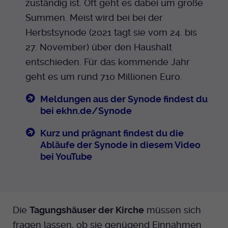
zuständig ist. Oft geht es dabei um große
Summen. Meist wird bei bei der
Anbieter
EKHN
Herbstsynode (2021 tagt sie vom 24. bis
Bei Ausahl nur essentieller Cookies wird
27. November) über den Haushalt
Laufzeit
dieser Cookie am Ende der Sitzung
entschieden. Für das kommende Jahr
gelöscht. Ansonsten 1 Monat.
geht es um rund 710 Millionen Euro.
Dient zur Speicherung der Cookie Opt-In
Meldungen aus der Synode findest du
Einstellungen. Eine optionale Nummer
Zweck
bei ekhn.de/Synode
nach dem Namen gibt lediglich eine
Versionsnummer an.
Kurz und prägnant findest du die
Abläufe der Synode in diesem Video
bei YouTube
Die
Tagungshäuser der Kirche
müssen sich
fragen lassen, ob sie genügend Einnahmen