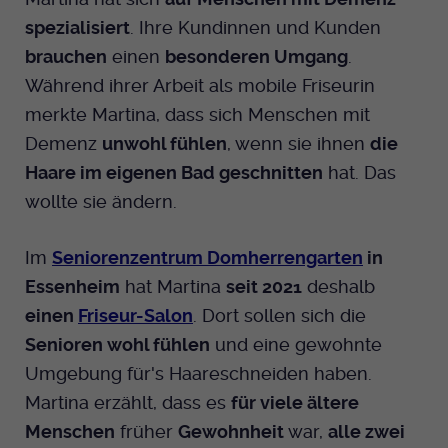
spezialisiert
. Ihre Kundinnen und Kunden
Anbieter
EKHN
brauchen
einen
besonderen Umgang
.
Bei Ausahl nur essentieller Cookies wird
Während ihrer Arbeit als mobile Friseurin
Laufzeit
dieser Cookie am Ende der Sitzung
merkte Martina, dass sich Menschen mit
gelöscht. Ansonsten 1 Monat.
Demenz
unwohl fühlen
, wenn sie ihnen
die
Haare im eigenen Bad geschnitten
hat. Das
Dient zur Speicherung der Cookie Opt-In
Einstellungen. Eine optionale Nummer
wollte sie ändern.
Zweck
nach dem Namen gibt lediglich eine
Versionsnummer an.
Im
Seniorenzentrum Domherrengarten
in
Essenheim
hat Martina
seit 2021
deshalb
einen
Friseur-Salon
. Dort sollen sich die
Senioren wohl fühlen
und eine gewohnte
Umgebung für's Haareschneiden haben.
Martina erzählt, dass es
für viele ältere
Menschen
früher
Gewohnheit
war,
alle zwei