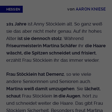
Dieser Cookie wird genutzt um
von
AARON KNIESE
festzustellen ob ein Benutzer im TYPO3
HESSEN
Cookie-Informationen anzeigen
Name
_pk_id.424
Zweck
Backend eingelogged ist und die Seite
bearbeiten darf.
Anbieter
Medienhaus der EKHN GmbH
Marketing
101 Jahre
ist Anny Stöcklein alt. So ganz weiß
Reichweiten Analyse
sie das aber nicht mehr genau. Auf ihr hohes
Laufzeit
13 Monate
Name
fe_typo_user
Alter
ist sie dennoch stolz
. Während
Cookie-Informationen anzeigen
Name
_fbp
Zweck
Einzigartige Besucher ID.
Friseurmeisterin Martina Schäfer
ihr
die Haare
Anbieter
EKHN
Anbieter
Facebook Ireland Limited
wäscht, die Spitzen schneidet und frisiert
,
Youtube
Laufzeit
Ende der Sitzung
erzählt Frau Stöcklein ihr das immer wieder.
Name
_pk_ses.424
Laufzeit
3 Monate
Facebook
Dieser Cookie wird genutzt um
Anbieter
Medienhaus der EKHN GmbH
Frau Stöcklein hat Demenz
, so wie viele
Zweck
Anzeigen / Ads
festzustellen ob ein Benutzer im TYPO3
Zweck
andere Seniorinnen und Senioren auch.
Frontend eingelogged ist und die Seite
Laufzeit
30 Minuten
Instagram
bearbeiten darf.
Martina weiß damit umzugehen
. Sie
lächelt
,
Zur Speicherung kurzfristiger
schaut
Frau Stöcklein
in die Augen
, hört zu
Zweck
Informationen über den Besuch.
und schneidet weiter die Haare. Das gibt Frau
Name
Twitter
PHPSESSID
Stöcklein Sicherheit. Besonders freut Martina