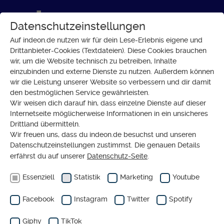
Datenschutzeinstellungen
Auf indeon.de nutzen wir für dein Lese-Erlebnis eigene und
Drittanbieter-Cookies (Textdateien). Diese Cookies brauchen
wir, um die Website technisch zu betreiben, Inhalte
SOZIALES
einzubinden und externe Dienste zu nutzen. Außerdem können
Friseurin für Menschen mit
wir die Leistung unserer Website so verbessern und dir damit
den bestmöglichen Service gewährleisten.
Demenz
Wir weisen dich darauf hin, dass einzelne Dienste auf dieser
Internetseite möglicherweise Informationen in ein unsicheres
Drittland übermitteln.
Wir freuen uns, dass du indeon.de besuchst und unseren
Datenschutzeinstellungen zustimmst. Die genauen Details
erfährst du auf unserer
Datenschutz-Seite
.
Essenziell
Statistik
Marketing
Youtube
Ergänzender redaktioneller Inhalt von
Youtube
Facebook
Instagram
Twitter
Spotify
Eigentlich haben wir hier einen tollen Inhalt von
Youtube für dich. Wisch über den Slider und lass ihn
Giphy
TikTok
dir anzeigen (oder verbirg ihn wieder).