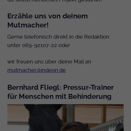
Anbieter
EKHN
Erzähle uns von deinem
Mutmacher!
Bei Ausahl nur essentieller Cookies wird
Laufzeit
dieser Cookie am Ende der Sitzung
Gerne telefonisch direkt in die Redaktion
gelöscht. Ansonsten 1 Monat.
unter 069-92107-22 oder
Dient zur Speicherung der Cookie Opt-In
Einstellungen. Eine optionale Nummer
Zweck
wir freuen uns über deine Mail an
nach dem Namen gibt lediglich eine
mutmacher@indeon.de
Versionsnummer an.
Bernhard Fliegl: Pressur-Trainer
für Menschen mit Behinderung