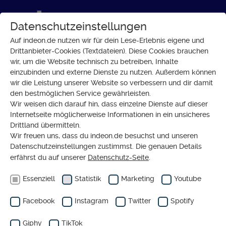
Datenschutzeinstellungen
Auf indeon.de nutzen wir für dein Lese-Erlebnis eigene und
Drittanbieter-Cookies (Textdateien). Diese Cookies brauchen
wir, um die Website technisch zu betreiben, Inhalte
SERIE
einzubinden und externe Dienste zu nutzen. Außerdem können
Ehrenamtlich aktiv und damit
wir die Leistung unserer Website so verbessern und dir damit
den bestmöglichen Service gewährleisten.
Mutmacher für andere
Wir weisen dich darauf hin, dass einzelne Dienste auf dieser
Internetseite möglicherweise Informationen in ein unsicheres
Drittland übermitteln.
Wir freuen uns, dass du indeon.de besuchst und unseren
Datenschutzeinstellungen zustimmst. Die genauen Details
erfährst du auf unserer
Datenschutz-Seite
.
Essenziell
Statistik
Marketing
Youtube
Facebook
Instagram
Twitter
Spotify
DOSSIER
Giphy
TikTok