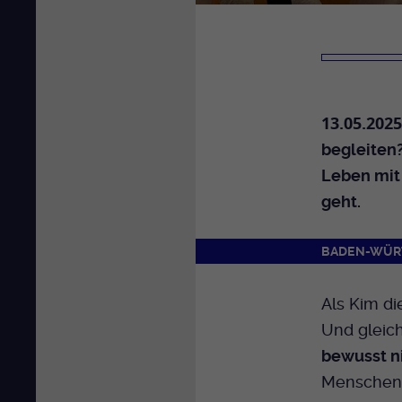
13.05.2025
begleiten
Leben mit 
geht.
BADEN-WÜR
Als Kim di
Und gleich
bewusst ni
Menschen 