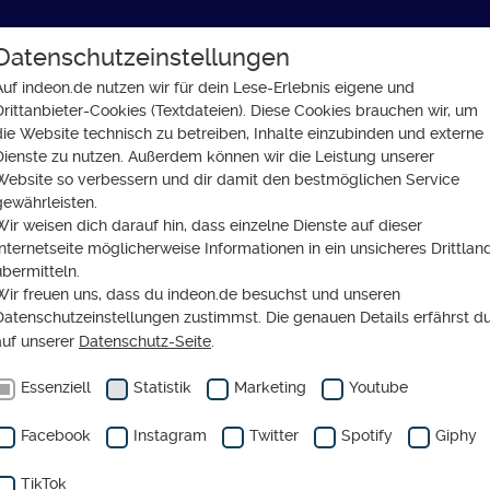
Datenschutzeinstellungen
GLAUBE
SOZIALES
GESELLSCHAFT
Auf indeon.de nutzen wir für dein Lese-Erlebnis eigene und
Drittanbieter-Cookies (Textdateien). Diese Cookies brauchen wir, um
on fördern - diese Mutter zeigt, wie's geht
die Website technisch zu betreiben, Inhalte einzubinden und externe
Dienste zu nutzen. Außerdem können wir die Leistung unserer
Website so verbessern und dir damit den bestmöglichen Service
gewährleisten.
Wir weisen dich darauf hin, dass einzelne Dienste auf dieser
Internetseite möglicherweise Informationen in ein unsicheres Drittlan
Instagram Inklusion förd
übermitteln.
Wir freuen uns, dass du indeon.de besuchst und unseren
e Mutter zeigt, wie's geh
Datenschutzeinstellungen zustimmst. Die genauen Details erfährst d
auf unserer
Datenschutz-Seite
.
Essenziell
Statistik
Marketing
Youtube
Facebook
Instagram
Twitter
Spotify
Giphy
TikTok