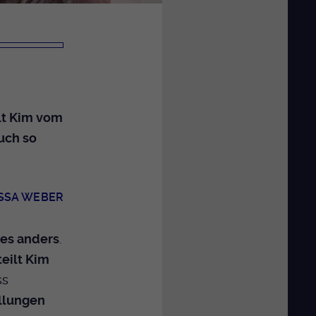
lt Kim vom
uch so
SSA WEBER
les anders
.
eilt Kim
ss
ellungen