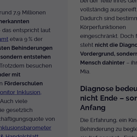
bei der Teile ihres Ge
Bei Ausahl nur essentieller Cookies wird dieser
vollständig ausgereift
Laufzeit
rund 7,9 Millionen
Cookie am Ende der Sitzung gelöscht.
Dadurch sind bestim
Ansonsten 1 Monat.
nerkannten
Körperfunktionen
 das entspricht laut
Dient zur Speicherung der Cookie Opt-In
eingeschränkt. Doch 
amt
etwa 9 % der
Einstellungen. Eine optionale Nummer nach
Zweck
steht
nicht die Diagn
dem Namen gibt lediglich eine
sten Behinderungen
Versionsnummer an.
Vordergrund, sonder
, sondern entstehen
Mensch dahinter
– ih
Trotzdem besuchen
Mia.
nder mit
in
Förderschulen
Diagnose bedeu
onitor Inklusion,
nicht Ende – so
. Auch viele
Anfang
ie gesetzlich
häftigungsquote von
Die Erfahrung, ein Kin
Inklusionsbarometer
Behinderung zu begle
 & Handelsblatt