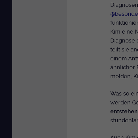
Diagnosen
@besonder
funktionie
Kim eine N
Diagnose 
teilt sie a
einem Antw
ähnlicher 
melden, Ki
Was so ein
werden Ge
entstehen
stundenlan
Auch Kim s