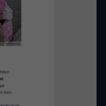
Canva/privat
chten
al
gar
et Kim.
t mehrmals