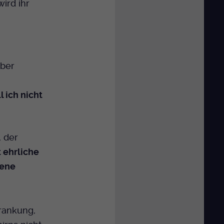
wird ihr
lber
 ich nicht
, der
t ehrliche
tene
krankung,