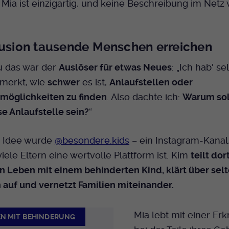
Name
mtm_cookie_consent
. Mia ist einzigartig, und keine Beschreibung im Netz 
Laufzeit
Ende der Sitzung
Spotify
Anbieter
Medienhaus der EKHN GmbH
PHP Daten Identifikator, der gesetzt wird wenn
Zweck
die PHP session() Methode benutzt wird.
Giphy
lusion tausende Menschen erreichen
Laufzeit
1 Jahr
 das war der
Auslöser für etwas Neues
: „Ich hab' se
Speicherung der Cookie Constent
Zweck
Name
uid
TikTok
Einstellungen
merkt, wie
schwer
es ist,
Anlaufstellen oder
möglichkeiten zu finden
. Also dachte ich:
Warum soll
Anbieter
EKHN
se Anlaufstelle sein?
“
Laufzeit
Ende der Sitzung
r Idee wurde
@besondere.kids
– ein Instagram-Kanal
Notwendig zum sicheren Betrieb der
Zweck
viele Eltern eine wertvolle Plattform ist. Kim
teilt dor
Webseite.
in Leben mit einem behinderten Kind, klärt über sel
auf und vernetzt Familien miteinander.
Name
cookie_optin-[n]
Mia lebt mit einer Er
Anbieter
EKHN
N MIT BEHINDERUNG