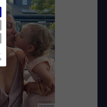
z
Canva/privat