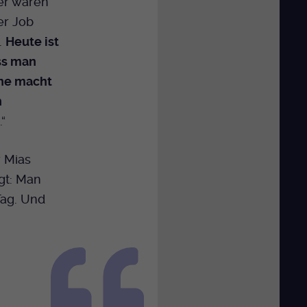
her waren
er Job
.
Heute ist
ass man
rne macht
n
t
.“
 Mias
gt: Man
Tag. Und