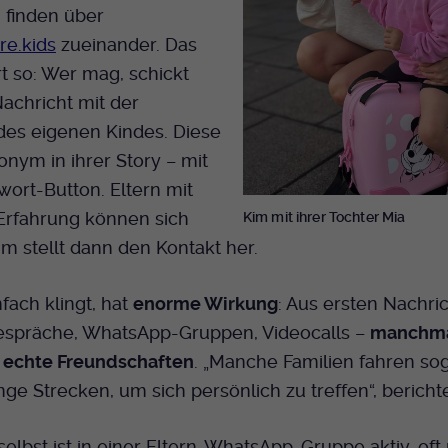
 finden über
e.kids
zueinander. Das
rt so: Wer mag, schickt
achricht mit der
des eigenen Kindes. Diese
nonym in ihrer Story – mit
ort-Button. Eltern mit
Erfahrung können sich
Kim mit ihrer Tochter Mia
m stellt dann den Kontakt her.
fach klingt, hat
enorme Wirkung
: Aus ersten Nachri
spräche, WhatsApp-Gruppen, Videocalls –
manchm
 echte Freundschaften
. „Manche Familien fahren so
ge Strecken, um sich persönlich zu treffen“, bericht
elbst ist in einer Eltern-WhatsApp-Gruppe aktiv, of