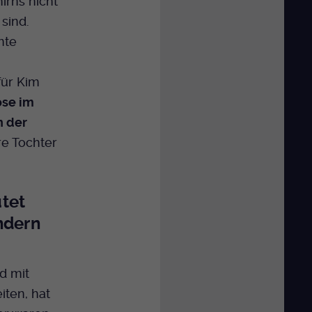
hirns nicht
 sind.
mte
für Kim
ose im
n der
re Tochter
tet
ndern
d mit
iten, hat