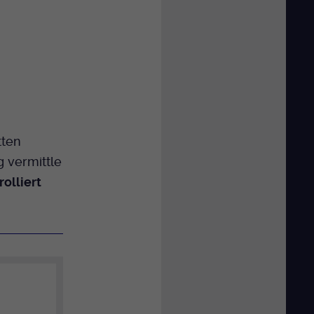
tten
 vermittle
olliert