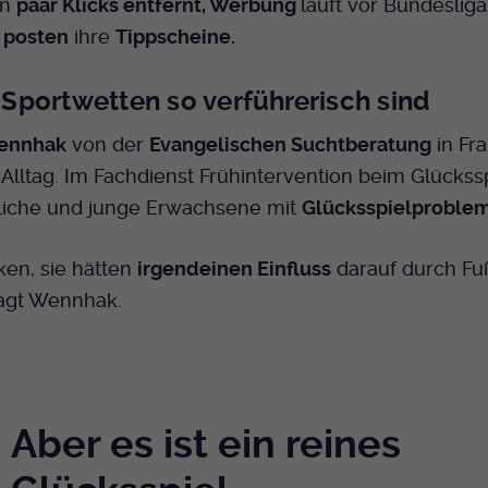
Name
mtm_cookie_consent
in
paar Klicks entfernt, Werbung
läuft vor Bundesliga
Laufzeit
Ende der Sitzung
Spotify
 posten
ihre
Tippscheine.
Anbieter
Medienhaus der EKHN GmbH
PHP Daten Identifikator, der gesetzt wird wenn
Zweck
die PHP session() Methode benutzt wird.
Giphy
portwetten so verführerisch sind
Laufzeit
1 Jahr
Wennhak
von der
Evangelischen Suchtberatung
in Fra
Speicherung der Cookie Constent
Zweck
Name
uid
TikTok
Einstellungen
 Alltag. Im Fachdienst Frühintervention beim Glückssp
liche und junge Erwachsene mit
Glücksspielproble
Anbieter
EKHN
Laufzeit
Ende der Sitzung
ken, sie hätten
irgendeinen Einfluss
darauf durch Fuß
sagt Wennhak.
Notwendig zum sicheren Betrieb der
Zweck
Webseite.
Name
cookie_optin-[n]
Aber es ist ein reines
Anbieter
EKHN