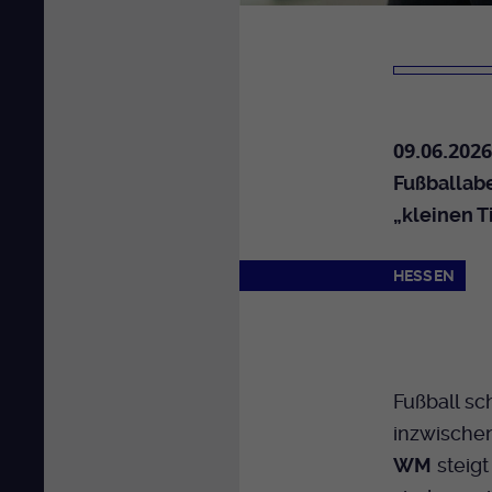
09.06.2026
Fußballab
„kleinen T
HESSEN
Fußball sc
inzwische
WM
steigt