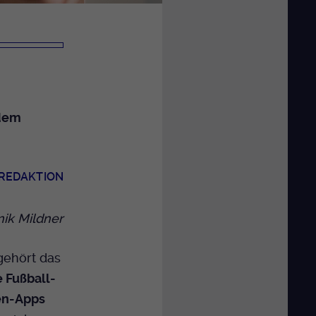
 dem
 REDAKTION
ik Mildner
gehört das
e Fußball-
en-Apps