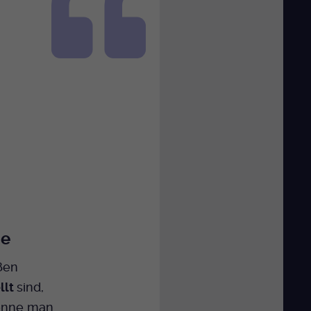
te
ßen
llt
sind,
nne man