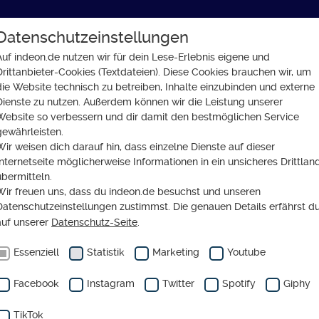
Datenschutzeinstellungen
GLAUBE
SOZIALES
GESELLSCHAFT
Auf indeon.de nutzen wir für dein Lese-Erlebnis eigene und
Drittanbieter-Cookies (Textdateien). Diese Cookies brauchen wir, um
o rutschen Jugendliche in die Sucht
die Website technisch zu betreiben, Inhalte einzubinden und externe
Dienste zu nutzen. Außerdem können wir die Leistung unserer
Website so verbessern und dir damit den bestmöglichen Service
gewährleisten.
Wir weisen dich darauf hin, dass einzelne Dienste auf dieser
Internetseite möglicherweise Informationen in ein unsicheres Drittlan
fieber zur WM: so rutsc
übermitteln.
Wir freuen uns, dass du indeon.de besuchst und unseren
ndliche in die Sucht
Datenschutzeinstellungen zustimmst. Die genauen Details erfährst d
auf unserer
Datenschutz-Seite
.
Essenziell
Statistik
Marketing
Youtube
Facebook
Instagram
Twitter
Spotify
Giphy
TikTok