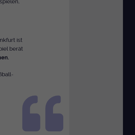
spielen,
nkfurt ist
iel berät
men.
ball-