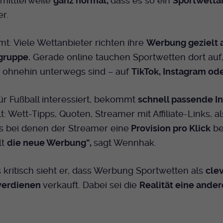
s mittlerweile
ganz normal,
dass es so ein
Sportwetta
er.
: Viele Wettanbieter richten ihre
Werbung gezielt 
gruppe.
Gerade online tauchen Sportwetten dort auf
ohnehin unterwegs sind – auf
TikTok, Instagram od
ür Fußball interessiert, bekommt
schnell passende In
t: Wett-Tipps, Quoten, Streamer mit Affiliate-Links, a
s bei denen der Streamer eine
Provision pro Klick
be
lt
die neue Werbung“,
sagt Wennhak.
kritisch sieht er, dass Werbung Sportwetten als
cle
verdienen
verkauft. Dabei sei die
Realität eine ander