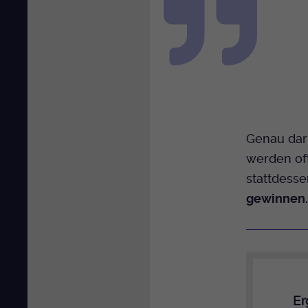
Genau dari
werden of
stattdess
gewinnen.
Er