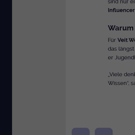
sind nur e
Influencer
Warum S
Für
Veit 
das längst
er Jugend
„Viele den
Wissen“, 