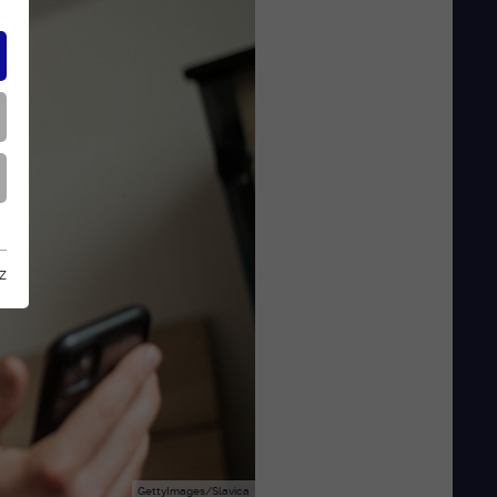
z
GettyImages/Slavica