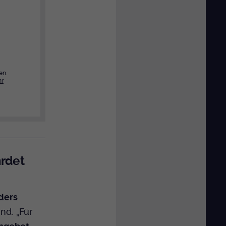
en.
r
rdet
ders
nd. „Für