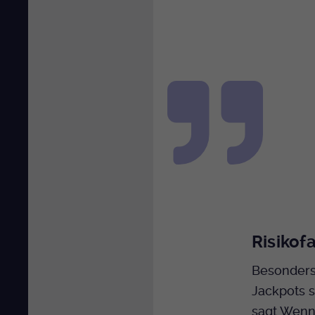
Risikof
Besonders 
Jackpots 
sagt Wennh