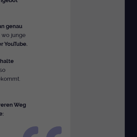
ngebot
an genau
, wo junge
er YouTube.
halte
lso
kommt.
veren Weg
e: