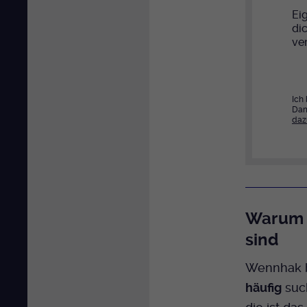
Eig
di
ver
Ich
Dam
daz
Warum 
sind
Wennhak be
häufig
suc