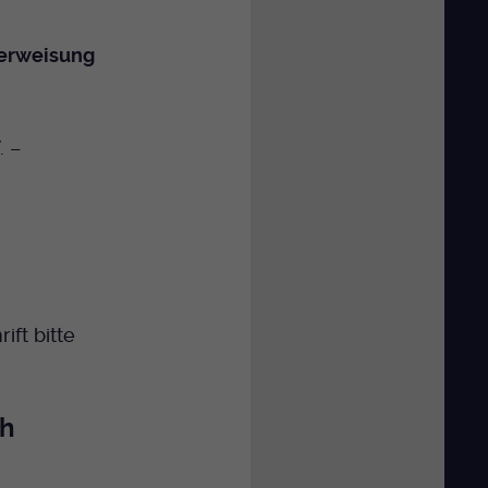
erweisung
. –
ft bitte
ch