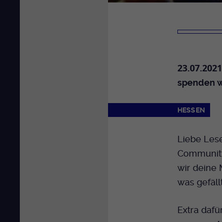
23.07.2021
spenden wi
HESSEN
Liebe Lese
Community
wir deine 
was gefällt
Extra dafü