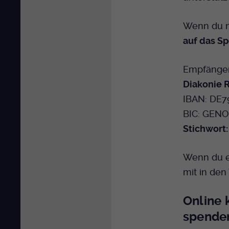
Wenn du m
auf das S
Empfänger
Diakonie
IBAN: DE7
BIC: GEN
Stichwort
Wenn du ei
mit in de
Online 
spende