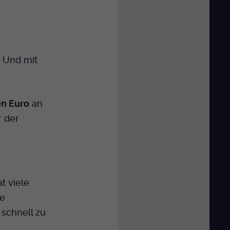
. Und mit
en Euro
an
r der
t viele
ie
schnell zu