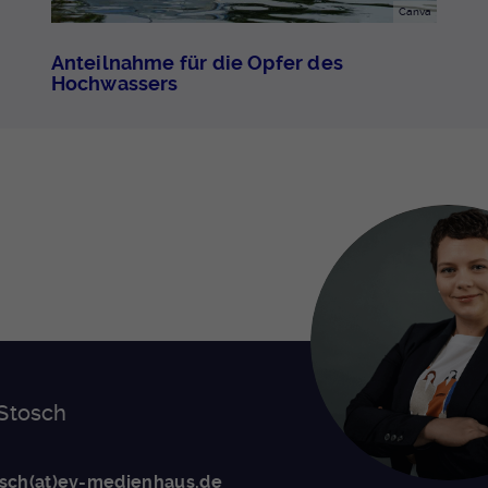
Canva
Anteilnahme für die Opfer des
Hochwassers
 Stosch
osch(at)ev-medienhaus.de