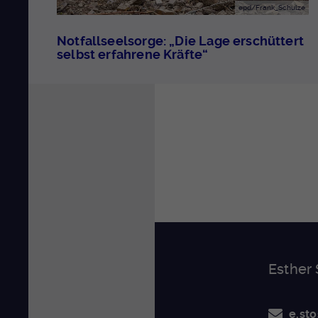
epd/Frank_Schulze
Notfallseelsorge: „Die Lage erschüttert
selbst erfahrene Kräfte“
Esther
e.st