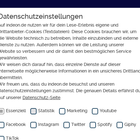
Datenschutzeinstellungen
GLAUBE
SOZIALES
GESELLSCHAFT
Auf indeon.de nutzen wir für dein Lese-Erlebnis eigene und
Drittanbieter-Cookies (Textdateien). Diese Cookies brauchen wir, um
 mitmachen und dabei was Gutes tun
die Website technisch zu betreiben, Inhalte einzubinden und externe
Dienste zu nutzen. Außerdem können wir die Leistung unserer
Website so verbessern und dir damit den bestmöglichen Service
gewährleisten.
Wir weisen dich darauf hin, dass einzelne Dienste auf dieser
FT
Internetseite möglicherweise Informationen in ein unsicheres Drittlan
der Umfrage mitmachen
übermitteln.
Wir freuen uns, dass du indeon.de besuchst und unseren
i was Gutes tun
Datenschutzeinstellungen zustimmst. Die genauen Details erfährst d
auf unserer
Datenschutz-Seite
.
Essenziell
Statistik
Marketing
Youtube
Facebook
Instagram
Twitter
Spotify
Giphy
TikTok