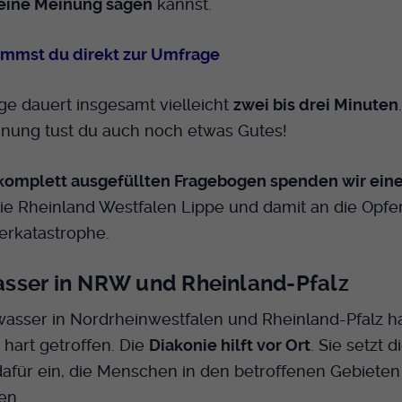
Name
mtm_cookie_consent
ine Meinung sagen
kannst.
Laufzeit
Ende der Sitzung
Spotify
Anbieter
Medienhaus der EKHN GmbH
ommst du direkt zur Umfrage
PHP Daten Identifikator, der gesetzt wird wenn
Zweck
die PHP session() Methode benutzt wird.
Giphy
Laufzeit
1 Jahr
e dauert insgesamt vielleicht
zwei bis drei Minuten
Speicherung der Cookie Constent
inung tust du auch noch etwas Gutes!
Zweck
Name
uid
TikTok
Einstellungen
Anbieter
EKHN
komplett ausgefüllten Fragebogen spenden wir ein
ie Rheinland Westfalen Lippe und damit an die Opfe
Laufzeit
Ende der Sitzung
rkatastrophe.
Notwendig zum sicheren Betrieb der
Zweck
Webseite.
sser in NRW und Rheinland-Pfalz
asser in Nordrheinwestfalen und Rheinland-Pfalz ha
Name
cookie_optin-[n]
hart getroffen. Die
Diakonie hilft vor Ort
. Sie setzt d
für ein, die Menschen in den betroffenen Gebieten 
Anbieter
EKHN
en.