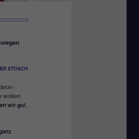
eswegen
ER STOSCH
ndeon-
n wollen
n wir gu
t,
ganz