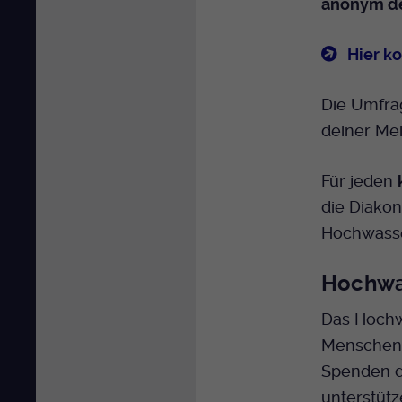
anonym de
Hier k
Die Umfrag
deiner Me
Für jeden
die Diakon
Hochwasse
Hochwa
Das Hochw
Menschen 
Spenden da
unterstütz