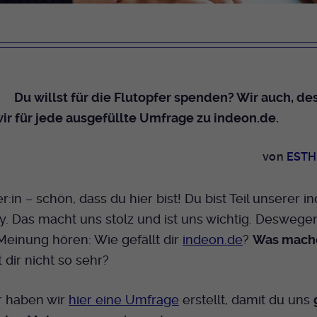
Dieser Cookie wird genutzt um festzustellen
Cookie-Informationen anzeigen
Name
_pk_id.424
Zweck
ob ein Benutzer im TYPO3 Backend
eingelogged ist und die Seite bearbeiten darf.
Anbieter
Medienhaus der EKHN GmbH
Marketing
Reichweiten Analyse
Laufzeit
13 Monate
Name
fe_typo_user
Du willst für die Flutopfer spenden? Wir auch, d
Cookie-Informationen anzeigen
Name
_fbp
Zweck
Einzigartige Besucher ID.
r für jede ausgefüllte Umfrage zu indeon.de.
Anbieter
EKHN
Anbieter
Facebook Ireland Limited
Youtube
Laufzeit
Ende der Sitzung
von
ESTH
Name
_pk_ses.424
Laufzeit
3 Monate
Facebook
Dieser Cookie wird genutzt um festzustellen
Anbieter
Medienhaus der EKHN GmbH
Zweck
Anzeigen / Ads
r:in – schön, dass du hier bist! Du bist Teil unserer i
Zweck
ob ein Benutzer im TYPO3 Frontend
eingelogged ist und die Seite bearbeiten darf.
. Das macht uns stolz und ist uns wichtig. Deswege
Laufzeit
30 Minuten
Instagram
Meinung hören: Wie gefällt dir
indeon.de
?
Was mache
Zur Speicherung kurzfristiger Informationen
 dir nicht so sehr?
Zweck
Name
PHPSESSID
über den Besuch.
Twitter
Anbieter
EKHN
r haben wir
hier eine Umfrage
erstellt, damit du uns