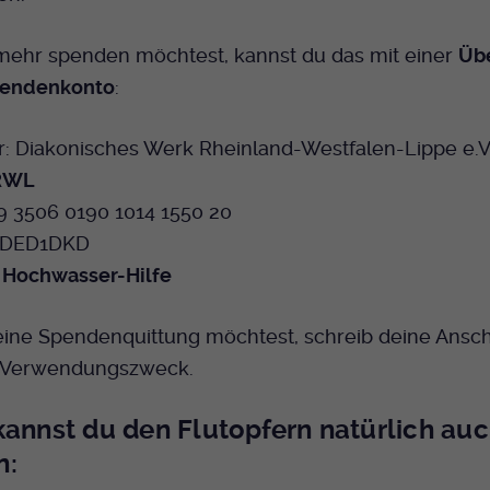
Bei Ausahl nur essentieller Cookies wird dieser
Laufzeit
Cookie am Ende der Sitzung gelöscht.
ehr spenden möchtest, kannst du das mit einer
Üb
Ansonsten 1 Monat.
pendenkonto
:
Dient zur Speicherung der Cookie Opt-In
Einstellungen. Eine optionale Nummer nach
: Diakonisches Werk Rheinland-Westfalen-Lippe e.V
Zweck
dem Namen gibt lediglich eine
 RWL
Versionsnummer an.
9 3506 0190 1014 1550 20
ODED1DKD
: Hochwasser-Hilfe
ne Spendenquittung möchtest, schreib deine Anschri
n Verwendungszweck.
kannst du den Flutopfern natürlich au
n: