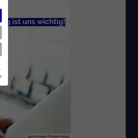
z
gettyimages/PeopleImages