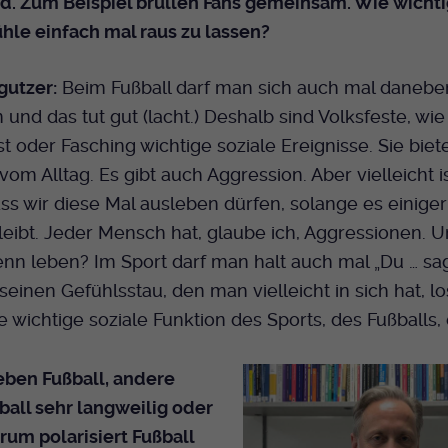
. Zum Beispiel brüllen Fans gemeinsam. Wie wichtig
Bei Ausahl nur essentieller Cookies wird dieser
hle einfach mal raus zu lassen?
Laufzeit
Cookie am Ende der Sitzung gelöscht.
Ansonsten 1 Monat.
gutzer:
Beim Fußball darf man sich auch mal danebe
Dient zur Speicherung der Cookie Opt-In
nd das tut gut (lacht.) Deshalb sind Volksfeste, wie
Einstellungen. Eine optionale Nummer nach
Zweck
t oder Fasching wichtige soziale Ereignisse. Sie biet
dem Namen gibt lediglich eine
Versionsnummer an.
vom Alltag. Es gibt auch Aggression. Aber vielleicht i
ass wir diese Mal ausleben dürfen, solange es einig
ibt. Jeder Mensch hat, glaube ich, Aggressionen. U
nn leben? Im Sport darf man halt auch mal „Du … sag
einen Gefühlsstau, den man vielleicht in sich hat, l
ne wichtige soziale Funktion des Sports, des Fußballs,
eben Fußball, andere
ball sehr langweilig oder
rum polarisiert Fußball