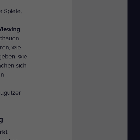
e Spiele,
 Viewing
schauen
ren, wie
 geben, wie
achen sich
en
Gugutzer
g
rkt