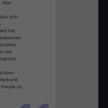
e. Man
dass sich
s
ert hat.
balisierten
lturellen
er mit
ergrund,
n kann.
 Herkunft
 Freude zu