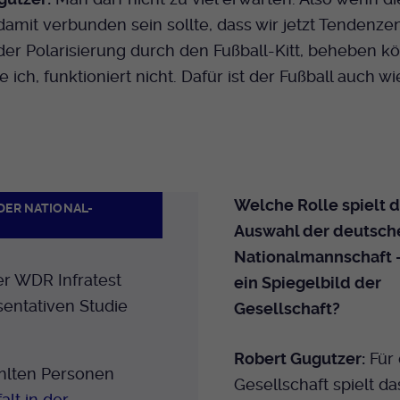
amit verbunden sein sollte, dass wir jetzt Tendenze
der Polarisierung durch den Fußball-Kitt, beheben k
e ich, funktioniert nicht. Dafür ist der Fußball auch w
Welche Rolle spielt 
 DER NATIONAL-
Auswahl der deutsch
Nationalmannschaft – 
er WDR Infratest
ein Spiegelbild der
sentativen Studie
Gesellschaft?
Robert Gugutzer:
Für 
ählten Personen
Gesellschaft spielt da
falt in der