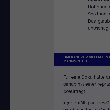
Hoffnung d
Spaltung, 
Das, glaub
unwichtig.
UMFRAGE ZUR VIELFALT IN
MANNSCHAFT
Für eine Doku hatte d
dimap mit einer reprä
beauftragt.
1304 zufällig ausgew
wurden dabei zur
Viel