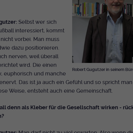
gutzer:
Selbst wer sich
Fußball interessiert, kommt
 nicht vorbei. Man muss
dwie dazu positionieren.
ch nerven, weil überall
richtet wird. Die einen
Robert Gugutzer in seinem Bür
iv, euphorisch und manche
nervt. Das ist ja auch ein Gefühl und so spricht ma
ese Weise, entsteht auch eine Gemeinschaft.
ll denn als Kleber für die Gesellschaft wirken - rüc
n?
gutzer:
Man darf nicht zu viel erwarten. Also wenn di