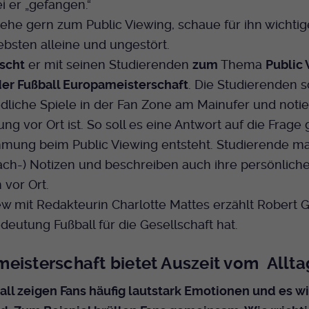
Name
mtm_cookie_consent
i er „gefangen.“
Laufzeit
Ende der Sitzung
Spotify
gehe gern zum Public Viewing, schaue für ihn wichtig
Anbieter
Medienhaus der EKHN GmbH
PHP Daten Identifikator, der gesetzt wird wenn
ebsten alleine und ungestört.
Zweck
die PHP session() Methode benutzt wird.
Giphy
Laufzeit
1 Jahr
rscht
er mit seinen Studierenden
zum
Thema
Public
er Fußball Europameisterschaft
. Die Studierenden 
Speicherung der Cookie Constent
Zweck
Name
dliche Spiele in der Fan Zone am Mainufer und notie
uid
TikTok
Einstellungen
ng vor Ort ist. So soll es eine Antwort auf die Frage
Anbieter
EKHN
immung beim Public Viewing entsteht. Studierende m
ach-) Notizen und beschreiben auch ihre persönlich
Laufzeit
Ende der Sitzung
vor Ort.
Notwendig zum sicheren Betrieb der
ew mit Redakteurin Charlotte Mattes erzählt Robert 
Zweck
Webseite.
eutung Fußball für die Gesellschaft hat.
Name
cookie_optin-[n]
eisterschaft bietet Auszeit vom Allta
Anbieter
ll zeigen Fans häufig lautstark Emotionen und es wi
EKHN