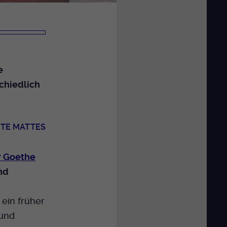
e
schiedlich
TE MATTES
r Goethe
nd
 ein früher
 und