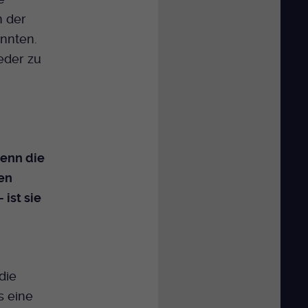
n der
önnten.
ieder zu
denn die
en
ist sie
die
s eine