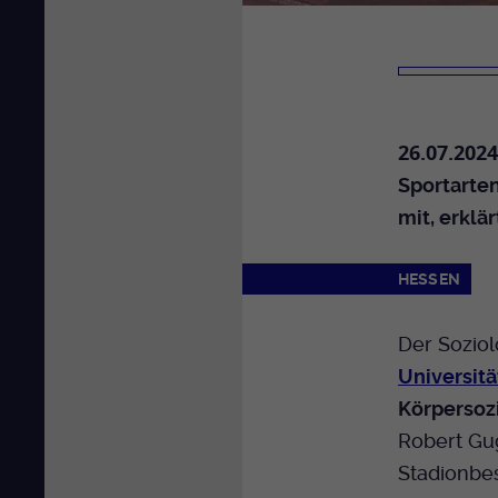
26.07.2024
Sportarten
mit, erklä
HESSEN
Der Sozio
Universitä
Körpersoz
Robert Gug
Stadionbes