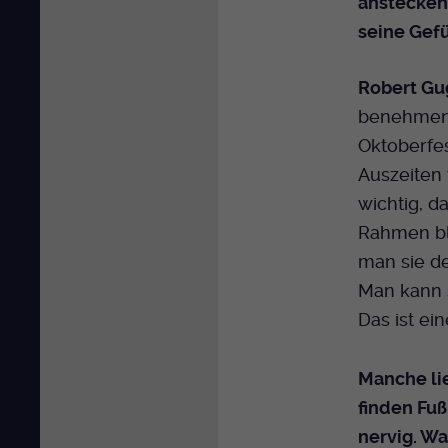
ansteckend
seine Gefü
Robert Gu
benehmen u
Oktoberfes
Auszeiten 
wichtig, d
Rahmen ble
man sie de
Man kann s
Das ist ei
Manche li
finden Fuß
nervig. Wa