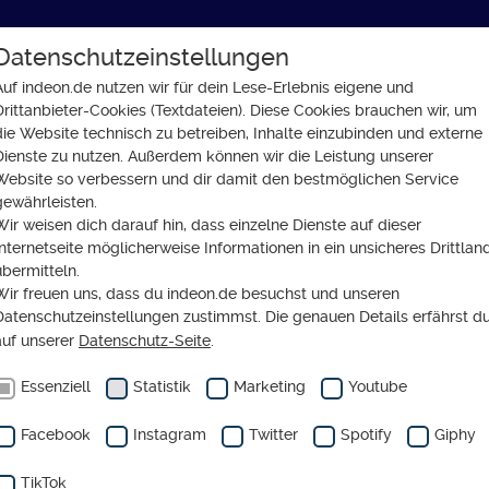
Datenschutzeinstellungen
GLAUBE
SOZIALES
GESELLSCHAFT
Auf indeon.de nutzen wir für dein Lese-Erlebnis eigene und
Drittanbieter-Cookies (Textdateien). Diese Cookies brauchen wir, um
Olympia weniger mitfiebern als bei der EM
die Website technisch zu betreiben, Inhalte einzubinden und externe
Dienste zu nutzen. Außerdem können wir die Leistung unserer
Website so verbessern und dir damit den bestmöglichen Service
gewährleisten.
Wir weisen dich darauf hin, dass einzelne Dienste auf dieser
FT
Internetseite möglicherweise Informationen in ein unsicheres Drittlan
m Fans bei Olympia we
übermitteln.
Wir freuen uns, dass du indeon.de besuchst und unseren
iebern als bei der EM
Datenschutzeinstellungen zustimmst. Die genauen Details erfährst d
auf unserer
Datenschutz-Seite
.
Essenziell
Statistik
Marketing
Youtube
Facebook
Instagram
Twitter
Spotify
Giphy
TikTok