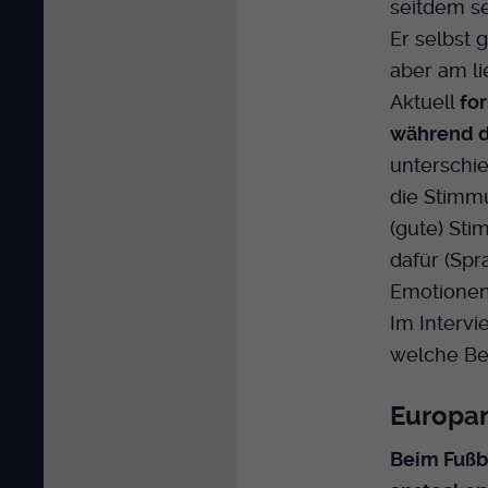
seitdem se
Er selbst 
aber am li
Aktuell
fo
während d
unterschie
die Stimmu
(gute) St
dafür (Spr
Emotionen 
Im Intervi
welche Bed
Europam
Beim Fußba