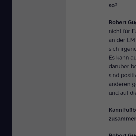
so?
Robert Gu
nicht für 
an der EM
sich irgen
Es kann au
darüber be
sind posit
anderen ge
und auf di
Kann Fußba
zusamme
Robert Gu