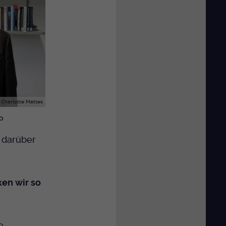
Charlotte Mattes
o
n darüber
ken wir so
e