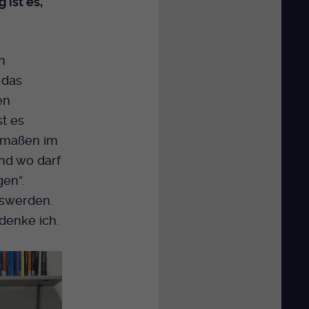
 ist es,
n
 das
en
st es
ermaßen im
nd wo darf
en“.
oswerden.
 denke ich.