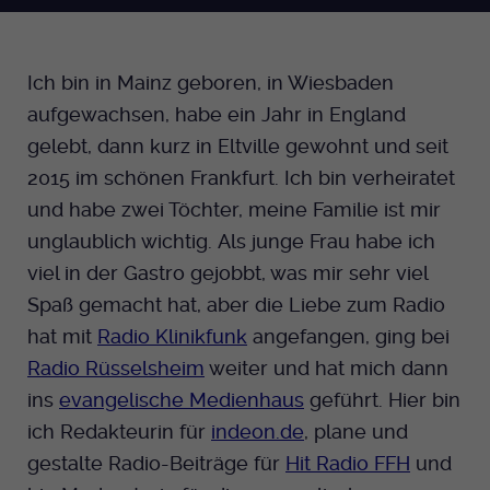
Dieser Cookie wird genutzt um
festzustellen ob ein Benutzer im TYPO3
Cookie-Informationen anzeigen
Name
_pk_id.424
Zweck
Backend eingelogged ist und die Seite
Ich bin in Mainz geboren, in Wiesbaden
bearbeiten darf.
Anbieter
Medienhaus der EKHN GmbH
Marketing
aufgewachsen, habe ein Jahr in England
Reichweiten Analyse
Laufzeit
gelebt, dann kurz in Eltville gewohnt und seit
13 Monate
Name
fe_typo_user
2015 im schönen Frankfurt. Ich bin verheiratet
Cookie-Informationen anzeigen
Name
_fbp
Zweck
Einzigartige Besucher ID.
und habe zwei Töchter, meine Familie ist mir
Anbieter
EKHN
Anbieter
Facebook Ireland Limited
Youtube
unglaublich wichtig. Als junge Frau habe ich
Laufzeit
Ende der Sitzung
Name
_pk_ses.424
viel in der Gastro gejobbt, was mir sehr viel
Laufzeit
3 Monate
Spaß gemacht hat, aber die Liebe zum Radio
Facebook
Dieser Cookie wird genutzt um
Anbieter
Medienhaus der EKHN GmbH
Zweck
Anzeigen / Ads
festzustellen ob ein Benutzer im TYPO3
hat mit
Radio Klinikfunk
angefangen, ging bei
Zweck
Frontend eingelogged ist und die Seite
Laufzeit
Radio Rüsselsheim
weiter und hat mich dann
30 Minuten
Instagram
bearbeiten darf.
ins
evangelische Medienhaus
geführt. Hier bin
Zur Speicherung kurzfristiger
Zweck
ich Redakteurin für
indeon.de
, plane und
Informationen über den Besuch.
Name
Twitter
PHPSESSID
gestalte Radio-Beiträge für
Hit Radio FFH
und