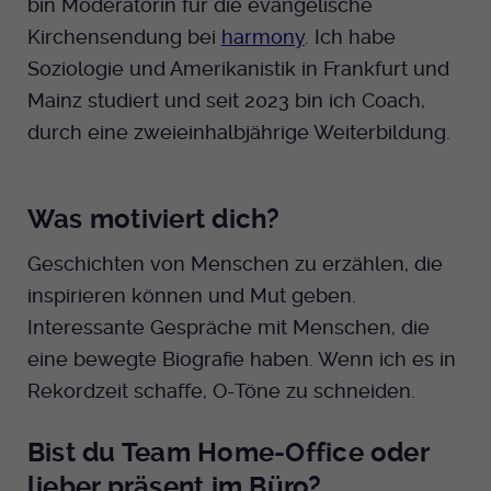
bin Moderatorin für die evangelische
Anbieter
EKHN
Name
mtm_cookie_consent
Kirchensendung bei
harmony
. Ich habe
Spotify
Laufzeit
Ende der Sitzung
Soziologie und Amerikanistik in Frankfurt und
Anbieter
Medienhaus der EKHN GmbH
Mainz studiert und seit 2023 bin ich Coach,
PHP Daten Identifikator, der gesetzt wird
Giphy
Laufzeit
1 Jahr
durch eine zweieinhalbjährige Weiterbildung.
Zweck
wenn die PHP session() Methode benutzt
wird.
Speicherung der Cookie Constent
Zweck
TikTok
Einstellungen
Was motiviert dich?
Name
uid
Geschichten von Menschen zu erzählen, die
Anbieter
EKHN
inspirieren können und Mut geben.
Interessante Gespräche mit Menschen, die
Laufzeit
Ende der Sitzung
eine bewegte Biografie haben. Wenn ich es in
Notwendig zum sicheren Betrieb der
Rekordzeit schaffe, O-Töne zu schneiden.
Zweck
Webseite.
Bist du Team Home-Office oder
lieber präsent im Büro?
Name
cookie_optin-[n]