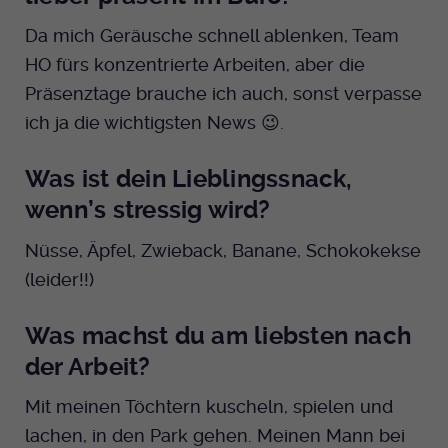
Da mich Geräusche schnell ablenken, Team
Anbieter
EKHN
HO fürs konzentrierte Arbeiten, aber die
Bei Ausahl nur essentieller Cookies wird
Präsenztage brauche ich auch, sonst verpasse
Laufzeit
dieser Cookie am Ende der Sitzung
ich ja die wichtigsten News 😉.
gelöscht. Ansonsten 1 Monat.
Dient zur Speicherung der Cookie Opt-In
Was ist dein Lieblingssnack,
Einstellungen. Eine optionale Nummer
Zweck
wenn’s stressig wird?
nach dem Namen gibt lediglich eine
Versionsnummer an.
Nüsse, Äpfel, Zwieback, Banane, Schokokekse
(leider!!)
Was machst du am liebsten nach
der Arbeit?
Mit meinen Töchtern kuscheln, spielen und
lachen, in den Park gehen. Meinen Mann bei