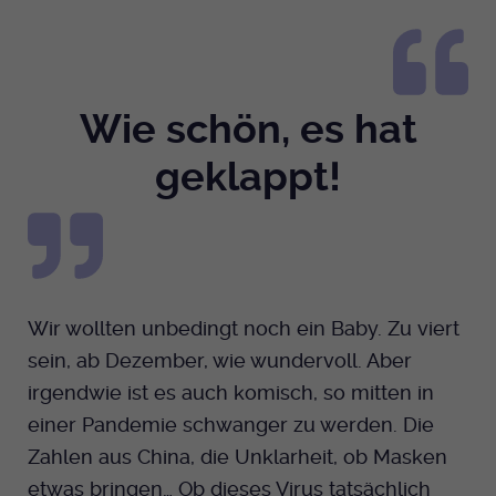
Anbieter
EKHN
Name
mtm_cookie_consent
Spotify
Laufzeit
Ende der Sitzung
Anbieter
Medienhaus der EKHN GmbH
PHP Daten Identifikator, der gesetzt wird
Wie schön, es hat
Giphy
Laufzeit
1 Jahr
Zweck
wenn die PHP session() Methode benutzt
geklappt!
wird.
Speicherung der Cookie Constent
Zweck
TikTok
Einstellungen
Name
uid
Anbieter
EKHN
Wir wollten unbedingt noch ein Baby. Zu viert
Laufzeit
Ende der Sitzung
sein, ab Dezember, wie wundervoll. Aber
Notwendig zum sicheren Betrieb der
irgendwie ist es auch komisch, so mitten in
Zweck
Webseite.
einer Pandemie schwanger zu werden. Die
Zahlen aus China, die Unklarheit, ob Masken
etwas bringen… Ob dieses Virus tatsächlich
Name
cookie_optin-[n]