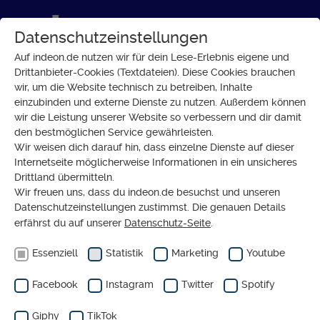
Datenschutzeinstellungen
Auf indeon.de nutzen wir für dein Lese-Erlebnis eigene und
Drittanbieter-Cookies (Textdateien). Diese Cookies brauchen
wir, um die Website technisch zu betreiben, Inhalte
GESELLSCHAFT
einzubinden und externe Dienste zu nutzen. Außerdem können
Schwanger durch die
wir die Leistung unserer Website so verbessern und dir damit
den bestmöglichen Service gewährleisten.
Pandemie | Blog von Charlotte
Wir weisen dich darauf hin, dass einzelne Dienste auf dieser
Mattes
Internetseite möglicherweise Informationen in ein unsicheres
Drittland übermitteln.
Wir freuen uns, dass du indeon.de besuchst und unseren
Datenschutzeinstellungen zustimmst. Die genauen Details
erfährst du auf unserer
Datenschutz-Seite
.
Essenziell
Statistik
Marketing
Youtube
Facebook
Instagram
Twitter
Spotify
Giphy
TikTok