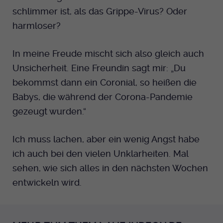
schlimmer ist, als das Grippe-Virus? Oder
Anbieter
EKHN
harmloser?
Bei Ausahl nur essentieller Cookies wird
Laufzeit
dieser Cookie am Ende der Sitzung
In meine Freude mischt sich also gleich auch
gelöscht. Ansonsten 1 Monat.
Unsicherheit. Eine Freundin sagt mir: „Du
bekommst dann ein Coronial, so heißen die
Dient zur Speicherung der Cookie Opt-In
Babys, die während der Corona-Pandemie
Einstellungen. Eine optionale Nummer
Zweck
nach dem Namen gibt lediglich eine
gezeugt wurden.“
Versionsnummer an.
Ich muss lachen, aber ein wenig Angst habe
ich auch bei den vielen Unklarheiten. Mal
sehen, wie sich alles in den nächsten Wochen
entwickeln wird.