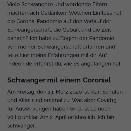
Viele Schwangere und werdende Eltern
Dieser Cookie wird genutzt um
festzustellen ob ein Benutzer im TYPO3
Cookie-Informationen anzeigen
Name
machen sich Gedanken: Welchen Einfluss hat
_pk_id.424
Zweck
Backend eingelogged ist und die Seite
die Corona-Pandemie auf den Verlauf der
bearbeiten darf.
Anbieter
Medienhaus der EKHN GmbH
Marketing
Schwangerschaft, die Geburt und die Zeit
Reichweiten Analyse
danach? Ich habe zu Beginn der Pandemie
Laufzeit
13 Monate
Name
fe_typo_user
von meiner Schwangerschaft erfahren und
Cookie-Informationen anzeigen
Name
_fbp
Zweck
Einzigartige Besucher ID.
teile hier meine Erfahrungen mit dir. Auf
Anbieter
EKHN
Anbieter
Facebook Ireland Limited
Youtube
indeon.de erfährst du, wie es angefangen hat.
Laufzeit
Ende der Sitzung
Name
_pk_ses.424
Laufzeit
3 Monate
Schwanger mit einem Coronial
Facebook
Dieser Cookie wird genutzt um
Anbieter
Medienhaus der EKHN GmbH
Zweck
Anzeigen / Ads
festzustellen ob ein Benutzer im TYPO3
Am Freitag, den 13. März 2020 ist klar: Schulen
Zweck
Frontend eingelogged ist und die Seite
Laufzeit
30 Minuten
und Kitas sind erstmal zu. Was aber Covid19
Instagram
bearbeiten darf.
für Auswirkungen haben wird, ist da noch
Zur Speicherung kurzfristiger
Zweck
völlig unklar. Am 2. April erfahre ich: Ich bin
Informationen über den Besuch.
Name
Twitter
PHPSESSID
schwanger.