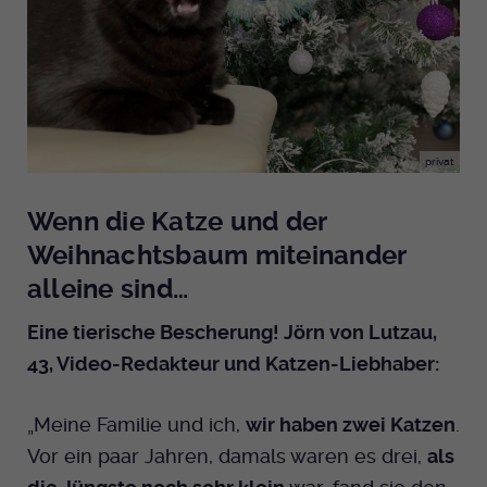
Anbieter
EKHN
Name
mtm_cookie_consent
Spotify
Laufzeit
Ende der Sitzung
Anbieter
Medienhaus der EKHN GmbH
PHP Daten Identifikator, der gesetzt wird
Giphy
Laufzeit
1 Jahr
Zweck
wenn die PHP session() Methode benutzt
wird.
privat
Speicherung der Cookie Constent
Zweck
TikTok
Einstellungen
Wenn die Katze und der
Name
uid
Weihnachtsbaum miteinander
alleine sind…
Anbieter
EKHN
Eine tierische Bescherung! Jörn von Lutzau,
Laufzeit
Ende der Sitzung
43, Video-Redakteur und Katzen-Liebhaber:
Notwendig zum sicheren Betrieb der
Zweck
Webseite.
„Meine Familie und ich,
wir haben zwei Katzen
.
Vor ein paar Jahren, damals waren es drei,
als
Name
cookie_optin-[n]