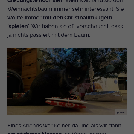
die Jüngste noch sehr klein
war, fand sie den
Weihnachtsbaum immer sehr interessant. Sie
Anbieter
EKHN
wollte immer
mit den Christbaumkugeln
Bei Ausahl nur essentieller Cookies wird
'spielen'
. Wir haben sie oft verscheucht, dass
Laufzeit
dieser Cookie am Ende der Sitzung
ja nichts passiert mit dem Baum.
gelöscht. Ansonsten 1 Monat.
Dient zur Speicherung der Cookie Opt-In
Einstellungen. Eine optionale Nummer
Zweck
nach dem Namen gibt lediglich eine
Versionsnummer an.
privat
Eines Abends war keiner da und als wir dann