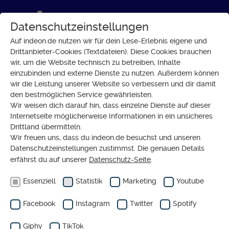
Datenschutzeinstellungen
Auf indeon.de nutzen wir für dein Lese-Erlebnis eigene und
Drittanbieter-Cookies (Textdateien). Diese Cookies brauchen
wir, um die Website technisch zu betreiben, Inhalte
GESELLSCHAFT
einzubinden und externe Dienste zu nutzen. Außerdem können
Erfahrungsberichte: Unsere
wir die Leistung unserer Website so verbessern und dir damit
den bestmöglichen Service gewährleisten.
größten Weihnachtspannen!
Wir weisen dich darauf hin, dass einzelne Dienste auf dieser
Internetseite möglicherweise Informationen in ein unsicheres
Drittland übermitteln.
Wir freuen uns, dass du indeon.de besuchst und unseren
Datenschutzeinstellungen zustimmst. Die genauen Details
erfährst du auf unserer
Datenschutz-Seite
.
Essenziell
Statistik
Marketing
Youtube
Facebook
Instagram
Twitter
Spotify
Giphy
TikTok