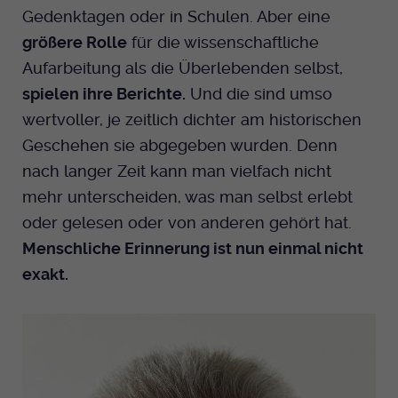
Gedenktagen oder in Schulen. Aber eine
Anbieter
EKHN
größere Rolle
für die wissenschaftliche
Aufarbeitung als die Überlebenden selbst,
Bei Ausahl nur essentieller Cookies wird
spielen ihre Berichte.
Und die sind umso
Laufzeit
dieser Cookie am Ende der Sitzung
gelöscht. Ansonsten 1 Monat.
wertvoller, je zeitlich dichter am historischen
Geschehen sie abgegeben wurden. Denn
Dient zur Speicherung der Cookie Opt-In
nach langer Zeit kann man vielfach nicht
Einstellungen. Eine optionale Nummer
Zweck
nach dem Namen gibt lediglich eine
mehr unterscheiden, was man selbst erlebt
Versionsnummer an.
oder gelesen oder von anderen gehört hat.
Menschliche Erinnerung ist nun einmal nicht
exakt.