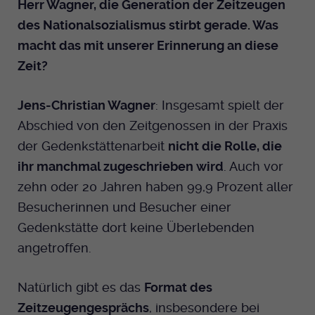
Herr Wagner, die Generation der Zeitzeugen
Anbieter
EKHN
Name
mtm_cookie_consent
des Nationalsozialismus stirbt gerade. Was
Spotify
Laufzeit
Ende der Sitzung
macht das mit unserer Erinnerung an diese
Anbieter
Medienhaus der EKHN GmbH
Zeit?
PHP Daten Identifikator, der gesetzt wird
Giphy
Laufzeit
1 Jahr
Zweck
wenn die PHP session() Methode benutzt
Jens-Christian Wagner
: Insgesamt spielt der
wird.
Speicherung der Cookie Constent
Zweck
TikTok
Abschied von den Zeitgenossen in der Praxis
Einstellungen
der Gedenkstättenarbeit
nicht die Rolle, die
Name
uid
ihr manchmal zugeschrieben wird
. Auch vor
Anbieter
EKHN
zehn oder 20 Jahren haben 99,9 Prozent aller
Besucherinnen und Besucher einer
Laufzeit
Ende der Sitzung
Gedenkstätte dort keine Überlebenden
angetroffen.
Notwendig zum sicheren Betrieb der
Zweck
Webseite.
Natürlich gibt es das
Format des
Zeitzeugengesprächs
, insbesondere bei
Name
cookie_optin-[n]