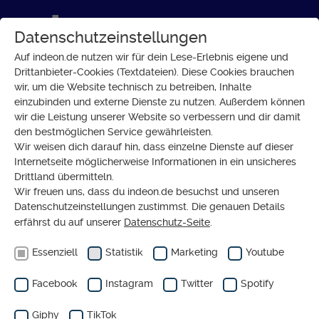
Datenschutzeinstellungen
Auf indeon.de nutzen wir für dein Lese-Erlebnis eigene und
Drittanbieter-Cookies (Textdateien). Diese Cookies brauchen
wir, um die Website technisch zu betreiben, Inhalte
GESELLSCHAFT
einzubinden und externe Dienste zu nutzen. Außerdem können
Holocaust-Gedenken:
wir die Leistung unserer Website so verbessern und dir damit
den bestmöglichen Service gewährleisten.
Erinnern wir uns richtig?
Wir weisen dich darauf hin, dass einzelne Dienste auf dieser
Internetseite möglicherweise Informationen in ein unsicheres
Drittland übermitteln.
Wir freuen uns, dass du indeon.de besuchst und unseren
Datenschutzeinstellungen zustimmst. Die genauen Details
erfährst du auf unserer
Datenschutz-Seite
.
Essenziell
Statistik
Marketing
Youtube
Facebook
Instagram
Twitter
Spotify
Giphy
TikTok