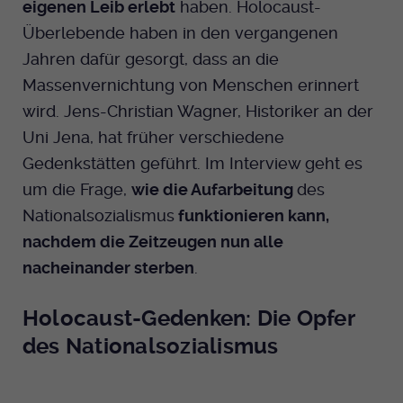
eigenen Leib erlebt
haben. Holocaust-
Dieser Cookie wird genutzt um
Überlebende haben in den vergangenen
festzustellen ob ein Benutzer im TYPO3
Cookie-Informationen anzeigen
Name
_pk_id.424
Zweck
Backend eingelogged ist und die Seite
Jahren dafür gesorgt, dass an die
bearbeiten darf.
Anbieter
Medienhaus der EKHN GmbH
Marketing
Massenvernichtung von Menschen erinnert
Reichweiten Analyse
wird. Jens-Christian Wagner, Historiker an der
Laufzeit
13 Monate
Name
fe_typo_user
Uni Jena, hat früher verschiedene
Cookie-Informationen anzeigen
Name
_fbp
Zweck
Einzigartige Besucher ID.
Gedenkstätten geführt. Im Interview geht es
Anbieter
EKHN
Anbieter
Facebook Ireland Limited
um die Frage,
wie die Aufarbeitung
des
Youtube
Laufzeit
Nationalsozialismus
funktionieren kann,
Ende der Sitzung
Name
_pk_ses.424
Laufzeit
3 Monate
nachdem die Zeitzeugen nun alle
Facebook
Dieser Cookie wird genutzt um
Anbieter
Medienhaus der EKHN GmbH
nacheinander sterben
.
Zweck
Anzeigen / Ads
festzustellen ob ein Benutzer im TYPO3
Zweck
Frontend eingelogged ist und die Seite
Laufzeit
30 Minuten
Holocaust-Gedenken: Die Opfer
Instagram
bearbeiten darf.
des Nationalsozialismus
Zur Speicherung kurzfristiger
Zweck
Informationen über den Besuch.
Name
Twitter
PHPSESSID