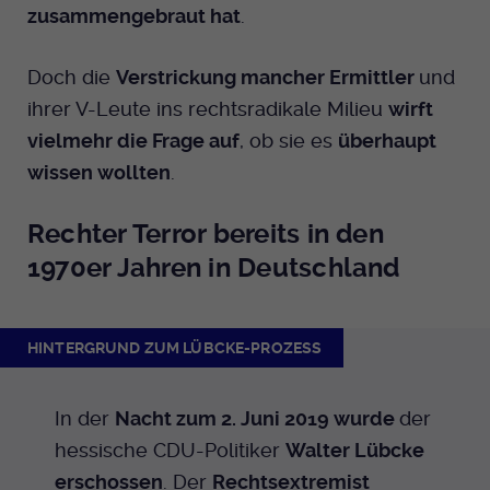
zusammengebraut hat
.
Anbieter
EKHN
Name
mtm_cookie_consent
Spotify
Laufzeit
Ende der Sitzung
Anbieter
Medienhaus der EKHN GmbH
Doch die
Verstrickung mancher Ermittler
und
ihrer V-Leute ins rechtsradikale Milieu
wirft
PHP Daten Identifikator, der gesetzt wird
Giphy
Laufzeit
1 Jahr
Zweck
vielmehr die Frage auf
, ob sie es
überhaupt
wenn die PHP session() Methode benutzt
wird.
wissen wollten
.
Speicherung der Cookie Constent
Zweck
TikTok
Einstellungen
Rechter Terror bereits in den
Name
uid
1970er Jahren in Deutschland
Anbieter
EKHN
Laufzeit
Ende der Sitzung
HINTERGRUND ZUM LÜBCKE-PROZESS
Notwendig zum sicheren Betrieb der
Zweck
Webseite.
In der
Nacht zum 2. Juni 2019 wurde
der
hessische CDU-Politiker
Walter Lübcke
erschossen
. Der
Rechtsextremist
Name
cookie_optin-[n]