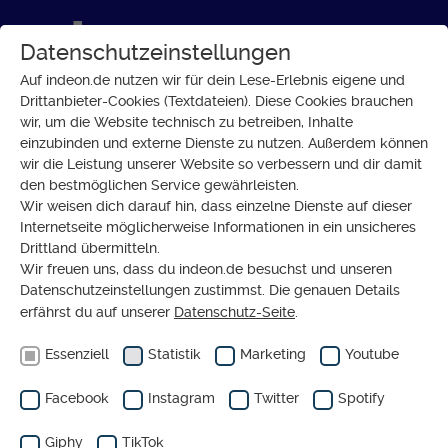
Datenschutzeinstellungen
Auf indeon.de nutzen wir für dein Lese-Erlebnis eigene und
Drittanbieter-Cookies (Textdateien). Diese Cookies brauchen
wir, um die Website technisch zu betreiben, Inhalte
LÜBCKE-PROZESS
einzubinden und externe Dienste zu nutzen. Außerdem können
Ist der
wir die Leistung unserer Website so verbessern und dir damit
den bestmöglichen Service gewährleisten.
Verfassungsschutz
Wir weisen dich darauf hin, dass einzelne Dienste auf dieser
auch beim
Internetseite möglicherweise Informationen in ein unsicheres
Drittland übermitteln.
Lübcke-Prozess
Wir freuen uns, dass du indeon.de besuchst und unseren
auf dem rechten
Datenschutzeinstellungen zustimmst. Die genauen Details
erfährst du auf unserer
Datenschutz-Seite
.
Auge blind?
Essenziell
Statistik
Marketing
Youtube
von
WOLFGANG WEISSGERBER
KOMMENTAR
Facebook
Instagram
Twitter
Spotify
Giphy
TikTok