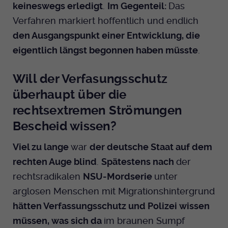
keineswegs erledigt
.
Im Gegenteil:
Das
Dieser Cookie wird genutzt um
festzustellen ob ein Benutzer im TYPO3
Verfahren markiert hoffentlich und endlich
Cookie-Informationen anzeigen
Name
_pk_id.424
Zweck
Backend eingelogged ist und die Seite
den Ausgangspunkt einer Entwicklung, die
bearbeiten darf.
Anbieter
Medienhaus der EKHN GmbH
Marketing
eigentlich längst begonnen haben müsste
.
Reichweiten Analyse
Laufzeit
13 Monate
Name
fe_typo_user
Will der Verfasungsschutz
Cookie-Informationen anzeigen
Name
_fbp
Zweck
Einzigartige Besucher ID.
überhaupt über die
Anbieter
EKHN
Anbieter
Facebook Ireland Limited
rechtsextremen Strömungen
Youtube
Laufzeit
Ende der Sitzung
Bescheid wissen?
Name
_pk_ses.424
Laufzeit
3 Monate
Facebook
Dieser Cookie wird genutzt um
Viel zu lange
war
der deutsche Staat
auf dem
Anbieter
Medienhaus der EKHN GmbH
Zweck
Anzeigen / Ads
festzustellen ob ein Benutzer im TYPO3
rechten Auge blind
.
Spätestens nach
der
Zweck
Frontend eingelogged ist und die Seite
Laufzeit
30 Minuten
rechtsradikalen
NSU-Mordserie
unter
Instagram
bearbeiten darf.
arglosen Menschen mit Migrationshintergrund
Zur Speicherung kurzfristiger
Zweck
hätten Verfassungsschutz und Polizei wissen
Informationen über den Besuch.
Name
Twitter
PHPSESSID
müssen, was sich da
im braunen Sumpf