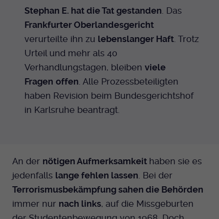
Stephan E. hat die Tat gestanden
. Das
Anbieter
EKHN
Frankfurter Oberlandesgericht
verurteilte ihn zu
lebenslanger Haft
. Trotz
Bei Ausahl nur essentieller Cookies wird
Laufzeit
dieser Cookie am Ende der Sitzung
Urteil und mehr als 40
gelöscht. Ansonsten 1 Monat.
Verhandlungstagen, bleiben
viele
Fragen
offen
. Alle Prozessbeteiligten
Dient zur Speicherung der Cookie Opt-In
haben Revision beim Bundesgerichtshof
Einstellungen. Eine optionale Nummer
Zweck
nach dem Namen gibt lediglich eine
in Karlsruhe beantragt.
Versionsnummer an.
An der
nötigen Aufmerksamkeit
haben sie es
jedenfalls
lange fehlen lassen
. Bei der
Terrorismusbekämpfung sahen die Behörden
immer nur
nach links
, auf die Missgeburten
der Studentenbewegung von 1968. Doch