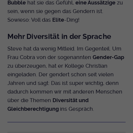
Bubble
hat sie das Gefühl,
eine Aussätzige
zu
Dieser Cookie wird genutzt um
sein, wenn sie gegen das Gendern ist.
festzustellen ob ein Benutzer im TYPO3
Cookie-Informationen anzeigen
Name
_pk_id.424
Zweck
Backend eingelogged ist und die Seite
Sowieso: Voll das
Elite
-Ding!
bearbeiten darf.
Anbieter
Medienhaus der EKHN GmbH
Marketing
Mehr Diversität in der Sprache
Reichweiten Analyse
Laufzeit
13 Monate
Name
fe_typo_user
Steve hat da wenig Mitleid. Im Gegenteil. Um
Cookie-Informationen anzeigen
Name
_fbp
Zweck
Einzigartige Besucher ID.
Frau Cobra von der sogenannten
Gender-Gap
Anbieter
EKHN
Anbieter
Facebook Ireland Limited
Youtube
zu überzeugen, hat er Kollege Christian
Laufzeit
Ende der Sitzung
Name
_pk_ses.424
eingeladen. Der gendert schon seit vielen
Laufzeit
3 Monate
Jahren und sagt: Das ist super wichtig, denn
Facebook
Dieser Cookie wird genutzt um
Anbieter
Medienhaus der EKHN GmbH
Zweck
Anzeigen / Ads
festzustellen ob ein Benutzer im TYPO3
dadurch kommen wir mit anderen Menschen
Zweck
Frontend eingelogged ist und die Seite
Laufzeit
über die Themen
Diversität und
30 Minuten
Instagram
bearbeiten darf.
Gleichberechtigung
ins Gespräch.
Zur Speicherung kurzfristiger
Zweck
Informationen über den Besuch.
Name
Twitter
PHPSESSID