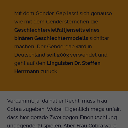
Anbieter
EKHN
Mit dem Gender-Gap lässt sich genauso
wie mit dem Gendersternchen die
Bei Ausahl nur essentieller Cookies wird
Geschlechtervielfalt
jenseits eines
Laufzeit
dieser Cookie am Ende der Sitzung
gelöscht. Ansonsten 1 Monat.
binären Geschlechtermodells
sichtbar
machen. Der Gendergap wird in
Dient zur Speicherung der Cookie Opt-In
Deutschland
seit 2003
verwendet und
Einstellungen. Eine optionale Nummer
Zweck
nach dem Namen gibt lediglich eine
geht auf den
Linguisten Dr. Steffen
Versionsnummer an.
Herrmann
zurück.
Verdammt, ja, da hat er Recht, muss Frau
Cobra zugeben. Wobei: Eigentlich mega unfair,
dass hier gerade Zwei gegen Einen (Achtung:
ungegendert!) spielen. Aber Frau Cobra wäre