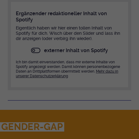
Anbieter
EKHN
Name
mtm_cookie_consent
Spotify
Ergänzender redaktioneller Inhalt von
Laufzeit
Ende der Sitzung
Spotify
Anbieter
Medienhaus der EKHN GmbH
Eigentlich haben wir hier einen tollen Inhalt von
PHP Daten Identifikator, der gesetzt wird
Giphy
Spotify für dich. Wisch über den Slider und lass ihn
Laufzeit
1 Jahr
dir anzeigen (oder verbirg ihn wieder).
Zweck
wenn die PHP session() Methode benutzt
wird.
Speicherung der Cookie Constent
externer Inhalt von Spotify
Zweck
TikTok
Einstellungen
Ich bin damit einverstanden, dass mir externe Inhalte von
Name
Spotify angezeigt werden. Damit können personenbezogene
uid
Daten an Drittplattformen übermittelt werden.
Mehr dazu in
unserer Datenschutzerklärung
Anbieter
EKHN
Laufzeit
Ende der Sitzung
Notwendig zum sicheren Betrieb der
Zweck
Webseite.
GENDER-GAP
Name
cookie_optin-[n]