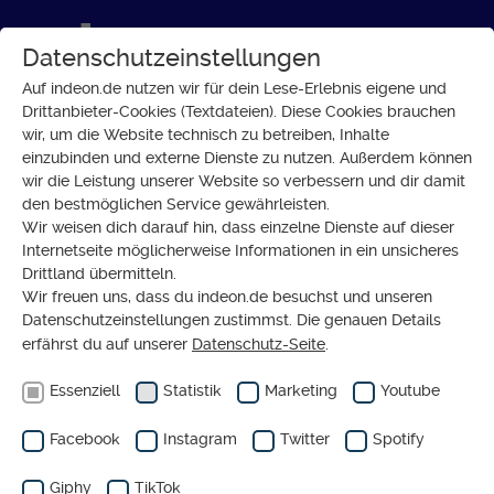
Datenschutzeinstellungen
Auf indeon.de nutzen wir für dein Lese-Erlebnis eigene und
Drittanbieter-Cookies (Textdateien). Diese Cookies brauchen
wir, um die Website technisch zu betreiben, Inhalte
GESELLSCHAFT
einzubinden und externe Dienste zu nutzen. Außerdem können
Gendern: Pro und Contra mit
wir die Leistung unserer Website so verbessern und dir damit
den bestmöglichen Service gewährleisten.
dem Podcast „Letzte Reihe“
Wir weisen dich darauf hin, dass einzelne Dienste auf dieser
Internetseite möglicherweise Informationen in ein unsicheres
Drittland übermitteln.
Wir freuen uns, dass du indeon.de besuchst und unseren
Datenschutzeinstellungen zustimmst. Die genauen Details
erfährst du auf unserer
Datenschutz-Seite
.
Essenziell
Statistik
Marketing
Youtube
Facebook
Instagram
Twitter
Spotify
Giphy
TikTok