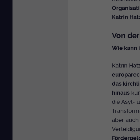
Organisat
Katrin Hat
Von der
Wie kann i
Katrin Hat
europarec
das kirch
hinaus
küm
die Asyl- 
Transforma
aber auch
Verteidigu
Fördergel