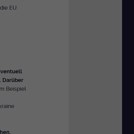
die EU.
eventuell
.
Darüber
m Beispiel
kraine
chen.