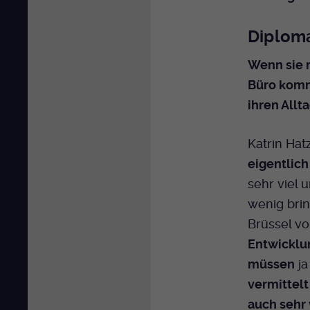
Diploma
Wenn sie 
Büro komm
ihren Allt
Katrin Hat
eigentlich
sehr viel 
wenig brin
Brüssel vor
Entwicklu
müssen
j
vermittel
auch sehr 