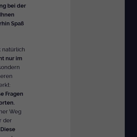
ng bei der
 Ihnen
rhin Spaß
t
natürlich
ht nur im
 sondern
deren
rkt:
e Fragen
orten.
scher Weg
r der
.
Diese