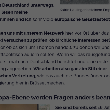
n Deutschland unterwegs.
Katrin Hatzinger bei einem Em
 lesen meine
r:innen und ich
sehr viele
europäische Gesetzestext
hen uns mit unserem Netzwerk
hier vor Ort über das
nd
versuchen zu prüfen, ob kirchliche Interessen ber
er ob es sich um Themen handelt, zu denen wir uns
ftspolitisch äußern sollten. Wenn wir das rausgefun
erst mal nach Deutschland berichtet und eine erste
ung abgegeben.
Wir arbeiten also ganz im Stil einer
schen Vertretung,
wie das auch die Bundesländer od
ierung hier in Brüssel machen.
opa-Ebene werden Fragen anders bean
Sie sind bereits seit 16 Ja