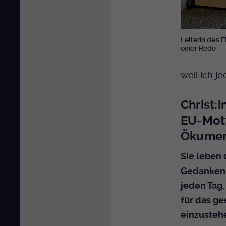
Leiterin des 
einer Rede
weil ich j
Christ:
EU-Mott
Ökume
Sie leben
Gedanken m
jeden Tag.
für das ge
einzusteh