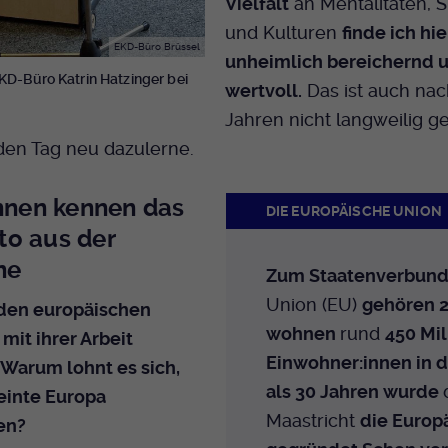
Vielfalt
an Mentalitäten, 
und Kulturen
finde ich hie
EKD-Büro Brüssel
unheimlich bereichernd 
EKD-Büro Katrin Hatzinger bei
wertvoll.
Das ist auch nac
Jahren nicht langweilig 
eden Tag neu dazulerne.
innen kennen das
DIE EUROPÄISCHE UNION
o aus der
ne
Zum Staatenverbun
Union (EU)
gehören 2
 den europäischen
wohnen
rund
450 Mil
it ihrer Arbeit
Einwohner:innen in d
 Warum lohnt es sich,
als 30 Jahren wurde
einte Europa
Maastricht
die Europ
en?