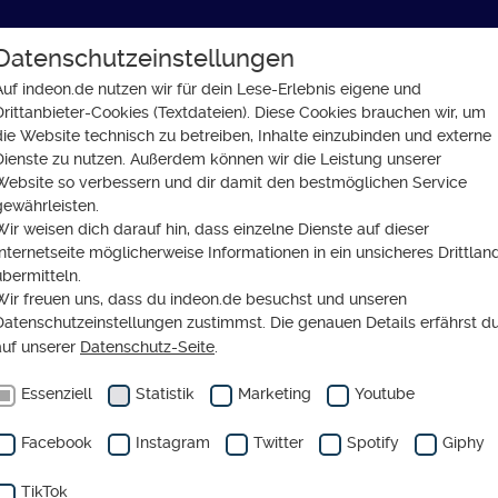
Datenschutzeinstellungen
GLAUBE
SOZIALES
GESELLSCHAFT
Auf indeon.de nutzen wir für dein Lese-Erlebnis eigene und
Drittanbieter-Cookies (Textdateien). Diese Cookies brauchen wir, um
e Kirche? So vertritt die EKD ihre Interessen in der EU
die Website technisch zu betreiben, Inhalte einzubinden und externe
Dienste zu nutzen. Außerdem können wir die Leistung unserer
Website so verbessern und dir damit den bestmöglichen Service
gewährleisten.
Wir weisen dich darauf hin, dass einzelne Dienste auf dieser
FT
Internetseite möglicherweise Informationen in ein unsicheres Drittlan
yismus für die Kirche? 
übermitteln.
Wir freuen uns, dass du indeon.de besuchst und unseren
itt die EKD ihre Interess
Datenschutzeinstellungen zustimmst. Die genauen Details erfährst d
auf unserer
Datenschutz-Seite
.
EU
Essenziell
Statistik
Marketing
Youtube
Facebook
Instagram
Twitter
Spotify
Giphy
TikTok