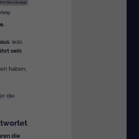
EKD-Büro Brüssel
pfang
e.
aus
, was
ührt sein
den haben,
er die
twortet
hren die