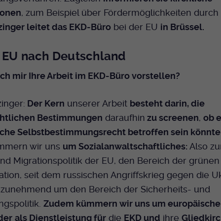
Name
mtm_cookie_consent
Laufzeit
Ende der Sitzung
Spotify
ionen
, zum Beispiel über Fördermöglichkeiten durch 
Anbieter
Medienhaus der EKHN GmbH
zinger leitet das EKD-Büro
bei der EU
in Brüssel.
PHP Daten Identifikator, der gesetzt wird wenn
Zweck
die PHP session() Methode benutzt wird.
Giphy
Laufzeit
1 Jahr
 EU nach Deutschland
Speicherung der Cookie Constent
Zweck
Name
uid
ch mir Ihre Arbeit im EKD-Büro vorstellen?
TikTok
Einstellungen
Anbieter
EKHN
zinger:
Der Kern
unserer Arbeit
besteht darin, die
htlichen Bestimmungen
daraufhin
zu screenen
,
ob 
Laufzeit
Ende der Sitzung
liche Selbstbestimmungsrecht betroffen sein könnte
Notwendig zum sicheren Betrieb der
mern wir uns
um Sozialanwaltschaftliches:
Also zu
Zweck
Webseite.
und Migrationspolitik der EU, den Bereich der grünen
tion, seit dem russischen Angriffskrieg gegen die U
Name
cookie_optin-[n]
 zunehmend um den Bereich der Sicherheits- und
ngspolitik.
Zudem kümmern wir uns um europäische
Anbieter
EKHN
der
als Dienstleistung für
die
EKD und
ihre
Gliedkir