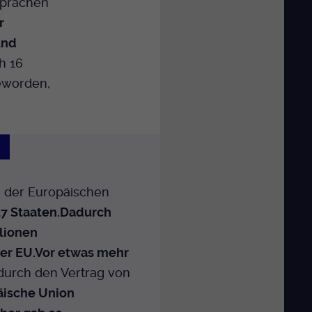
Sprachen
r
und
h 16
geworden,
d
der Europäischen
7 Staaten.
Dadurch
lionen
er EU.
Vor etwas mehr
durch den Vertrag von
äische Union