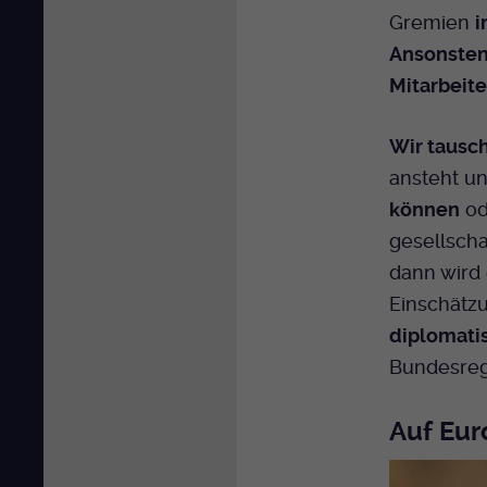
Gremien
i
Ansonsten
Mitarbeite
Wir tausc
ansteht u
können
od
gesellscha
dann wird 
Einschätz
diplomati
Bundesreg
Auf Eur