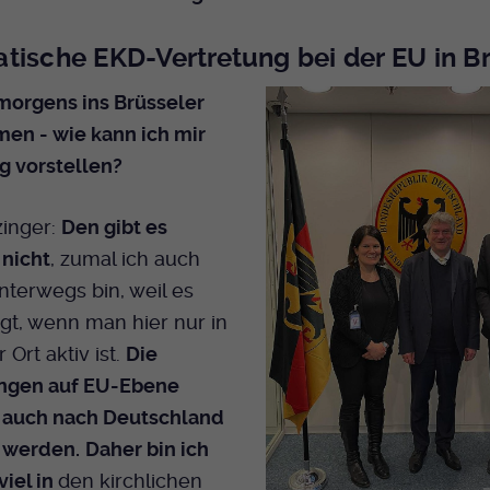
Bei Ausahl nur essentieller Cookies wird dieser
Laufzeit
Cookie am Ende der Sitzung gelöscht.
tische EKD-Vertretung bei der EU in B
Ansonsten 1 Monat.
morgens ins Brüsseler
Dient zur Speicherung der Cookie Opt-In
en - wie kann ich mir
Einstellungen. Eine optionale Nummer nach
Zweck
ag vorstellen?
dem Namen gibt lediglich eine
Versionsnummer an.
zinger:
Den gibt es
 nicht
, zumal ich auch
unterwegs bin, weil es
gt, wenn man hier nur in
 Ort aktiv ist.
Die
ngen auf EU-Ebene
a
auch nach Deutschland
t werden.
Daher bin ich
viel in
den kirchlichen