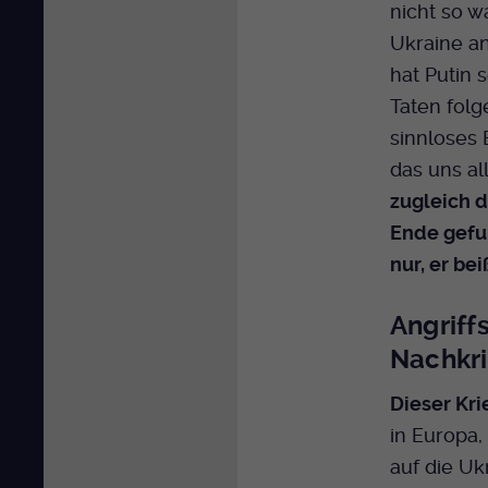
nicht so w
Ukraine an
hat Putin
Taten folg
sinnloses
das uns al
zugleich d
Ende gefun
nur, er bei
Angriff
Nachkr
Dieser Kri
in Europa,
auf die Uk