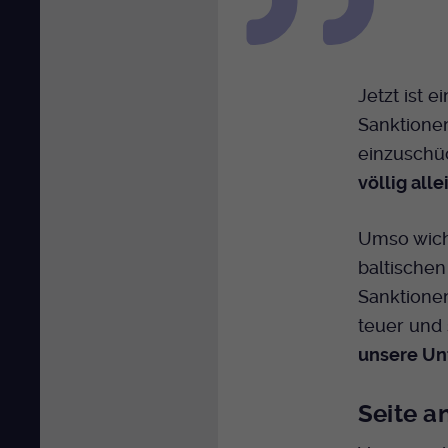
Jetzt ist 
Sanktionen
einzuschü
völlig all
Umso wicht
baltischen
Sanktione
teuer und
unsere Unt
Seite a