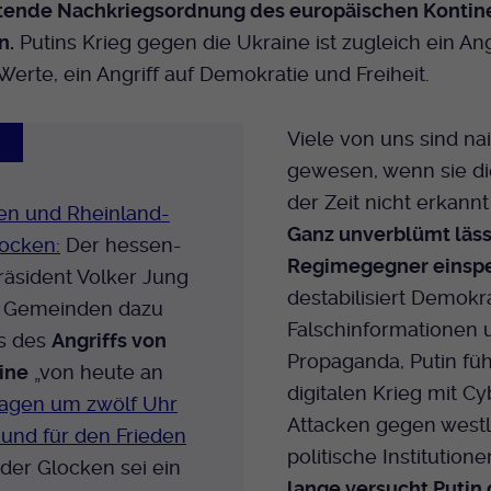
ltende Nachkriegsordnung des europäischen Kontine
Bei Ausahl nur essentieller Cookies wird dieser
n.
Putins Krieg gegen die Ukraine ist zugleich ein Ang
Laufzeit
Cookie am Ende der Sitzung gelöscht.
Ansonsten 1 Monat.
Werte, ein Angriff auf Demokratie und Freiheit.
Dient zur Speicherung der Cookie Opt-In
Viele von uns sind na
Einstellungen. Eine optionale Nummer nach
N
Zweck
dem Namen gibt lediglich eine
gewesen, wenn sie di
Versionsnummer an.
der Zeit nicht erkann
sen und Rheinland-
Ganz unverblümt läss
locken:
Der hessen-
Regimegegner einsp
räsident Volker Jung
destabilisiert Demokr
n Gemeinden dazu
Falschinformationen 
ts des
Angriffs von
Propaganda, Putin füh
ine
„von heute an
digitalen Krieg mit Cy
Tagen um zwölf Uhr
Attacken gegen westl
 und für den Frieden
politische Institutione
 der Glocken sei ein
lange versucht Putin 