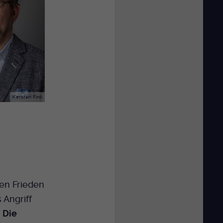
Karsten Fink
den Frieden
 Angriff
.
Die