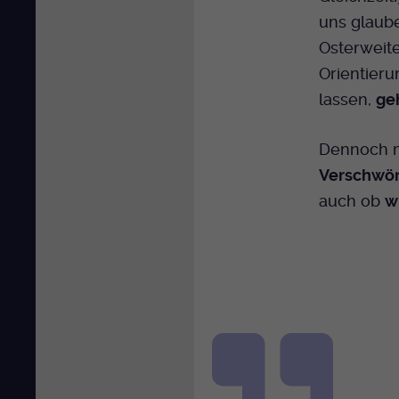
uns glaube
Osterweite
Orientier
lassen,
ge
Dennoch 
Verschwör
auch ob
w