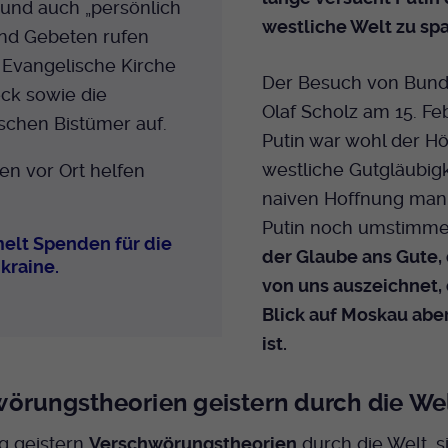
 und auch „persönlich
westliche Welt zu spa
und Gebeten rufen
 Evangelische Kirche
Der Besuch von Bund
ck sowie die
Olaf Scholz am 15. Fe
schen Bistümer auf.
Putin war wohl der H
westliche Gutgläubigke
n vor Ort helfen
naiven Hoffnung man
Putin noch umstimme
elt Spenden für die
der Glaube ans Gute, 
kraine.
von uns auszeichnet, 
Blick auf Moskau aber
ist.
örungstheorien geistern durch die We
ig geistern
Verschwörungstheorien
durch die Welt, s