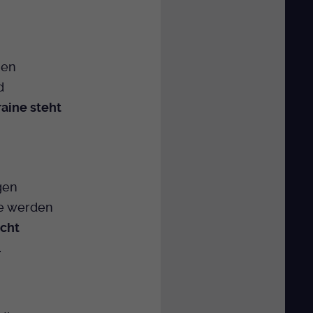
nen
d
aine steht
gen
ie werden
ucht
.