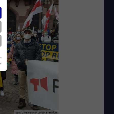
z
epd/Ukrainischer Verein Frankfurt