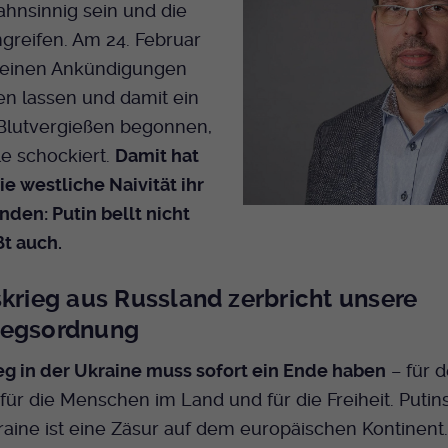
Name
mtm_cookie_consent
ahnsinnig sein und die
Laufzeit
Ende der Sitzung
Spotify
greifen. Am 24. Februar
Anbieter
Medienhaus der EKHN GmbH
PHP Daten Identifikator, der gesetzt wird wenn
 seinen Ankündigungen
Zweck
die PHP session() Methode benutzt wird.
Giphy
Laufzeit
1 Jahr
en lassen und damit ein
 Blutvergießen begonnen,
Speicherung der Cookie Constent
Zweck
Name
uid
TikTok
le schockiert.
Damit hat
Einstellungen
ie westliche Naivität ihr
Anbieter
EKHN
den: Putin bellt nicht
Laufzeit
Ende der Sitzung
ßt auch.
Notwendig zum sicheren Betrieb der
skrieg aus Russland zerbricht unsere
Zweck
Webseite.
iegsordnung
eg in der Ukraine muss sofort ein Ende haben
– für 
Name
cookie_optin-[n]
 für die Menschen im Land und für die Freiheit. Putins
Anbieter
EKHN
raine ist eine Zäsur auf dem europäischen Kontinent