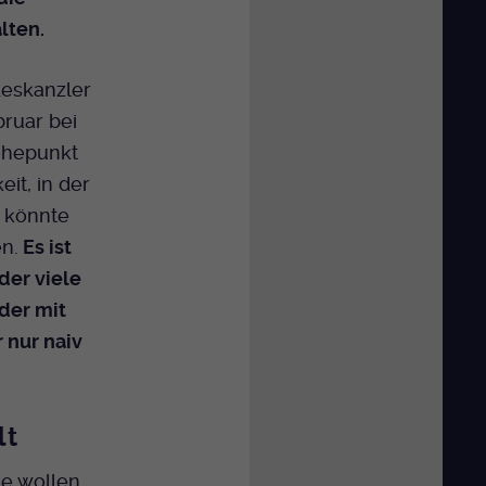
lten.
eskanzler
bruar bei
öhepunkt
it, in der
 könnte
n.
Es ist
der viele
der mit
 nur naiv
lt
ie wollen