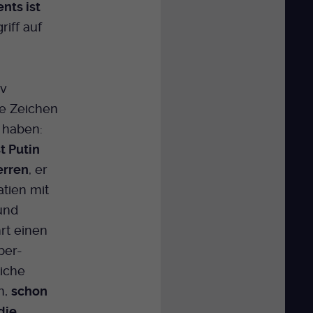
nts ist
riff auf
iv
e Zeichen
t haben:
t Putin
erren
, er
atien mit
und
rt einen
ber-
iche
n,
schon
die