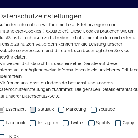
Datenschutzeinstellungen
GLAUBE
SOZIALES
GESELLSCHAFT
Auf indeon.de nutzen wir für dein Lese-Erlebnis eigene und
Drittanbieter-Cookies (Textdateien). Diese Cookies brauchen wir, um
opa: Der Krieg in der Ukraine
die Website technisch zu betreiben, Inhalte einzubinden und externe
Dienste zu nutzen. Außerdem können wir die Leistung unserer
Website so verbessern und dir damit den bestmöglichen Service
gewährleisten.
Wir weisen dich darauf hin, dass einzelne Dienste auf dieser
FT
Internetseite möglicherweise Informationen in ein unsicheres Drittlan
 Zäsur in Europa: Der Kri
übermitteln.
Wir freuen uns, dass du indeon.de besuchst und unseren
Ukraine
Datenschutzeinstellungen zustimmst. Die genauen Details erfährst d
auf unserer
Datenschutz-Seite
.
Essenziell
Statistik
Marketing
Youtube
Facebook
Instagram
Twitter
Spotify
Giphy
TikTok