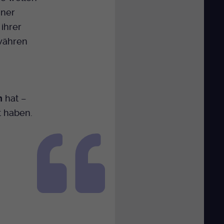
iner
ihrer
ewähren
n
hat –
t haben.