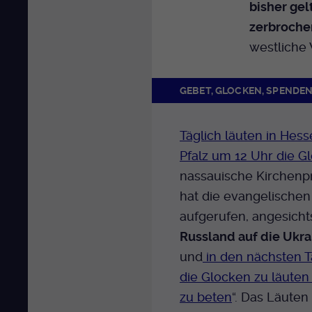
bisher ge
zerbroche
westliche 
GEBET, GLOCKEN, SPENDE
Täglich läuten in Hes
Pfalz um 12 Uhr die G
nassauische Kirchenp
hat die evangelische
aufgerufen, angesich
Russland auf die Ukra
und
in den nächsten 
die Glocken zu läuten
zu beten
“. Das Läuten