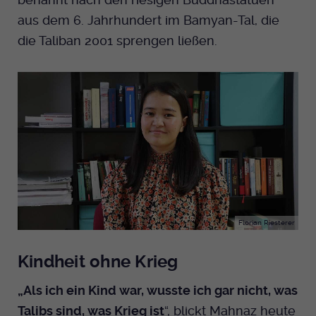
aus dem 6. Jahrhundert im Bamyan-Tal, die
Anbieter
EKHN
die Taliban 2001 sprengen ließen.
Bei Ausahl nur essentieller Cookies wird
Laufzeit
dieser Cookie am Ende der Sitzung
gelöscht. Ansonsten 1 Monat.
Dient zur Speicherung der Cookie Opt-In
Einstellungen. Eine optionale Nummer
Zweck
nach dem Namen gibt lediglich eine
Versionsnummer an.
Florian Riesterer
Kindheit ohne Krieg
„Als ich ein Kind war, wusste ich gar nicht, was
Talibs sind, was Krieg ist
“, blickt Mahnaz heute