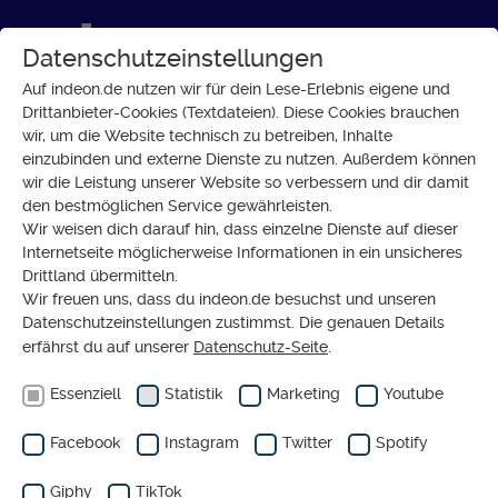
Datenschutzeinstellungen
Auf indeon.de nutzen wir für dein Lese-Erlebnis eigene und
Drittanbieter-Cookies (Textdateien). Diese Cookies brauchen
wir, um die Website technisch zu betreiben, Inhalte
GESELLSCHAFT
einzubinden und externe Dienste zu nutzen. Außerdem können
Mahnaz kämpft für die Freiheit
wir die Leistung unserer Website so verbessern und dir damit
den bestmöglichen Service gewährleisten.
afghanischer Frauen
Wir weisen dich darauf hin, dass einzelne Dienste auf dieser
Internetseite möglicherweise Informationen in ein unsicheres
Drittland übermitteln.
Wir freuen uns, dass du indeon.de besuchst und unseren
Datenschutzeinstellungen zustimmst. Die genauen Details
erfährst du auf unserer
Datenschutz-Seite
.
Essenziell
Statistik
Marketing
Youtube
Facebook
Instagram
Twitter
Spotify
Giphy
TikTok