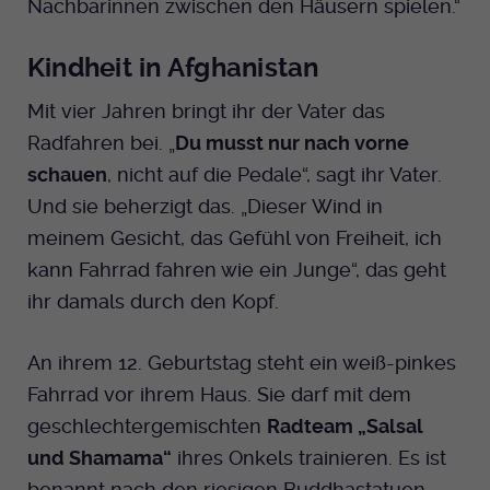
Nachbarinnen zwischen den Häusern spielen.“
Anbieter
EKHN
Name
mtm_cookie_consent
Spotify
Kindheit in Afghanistan
Laufzeit
Ende der Sitzung
Anbieter
Medienhaus der EKHN GmbH
Mit vier Jahren bringt ihr der Vater das
PHP Daten Identifikator, der gesetzt wird
Giphy
Laufzeit
1 Jahr
Zweck
wenn die PHP session() Methode benutzt
Radfahren bei. „
Du musst nur nach vorne
wird.
Speicherung der Cookie Constent
schauen
, nicht auf die Pedale“, sagt ihr Vater.
Zweck
TikTok
Einstellungen
Und sie beherzigt das. „Dieser Wind in
Name
meinem Gesicht, das Gefühl von Freiheit, ich
uid
kann Fahrrad fahren wie ein Junge“, das geht
Anbieter
EKHN
ihr damals durch den Kopf.
Laufzeit
Ende der Sitzung
An ihrem 12. Geburtstag steht ein weiß-pinkes
Notwendig zum sicheren Betrieb der
Fahrrad vor ihrem Haus. Sie darf mit dem
Zweck
Webseite.
geschlechtergemischten
Radteam „Salsal
und Shamama“
ihres Onkels trainieren. Es ist
Name
cookie_optin-[n]
benannt nach den riesigen Buddhastatuen