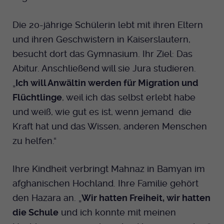
Dieser Cookie wird genutzt um
festzustellen ob ein Benutzer im TYPO3
Cookie-Informationen anzeigen
Name
_pk_id.424
Zweck
Die 20-jährige Schülerin lebt mit ihren Eltern
Backend eingelogged ist und die Seite
und ihren Geschwistern in Kaiserslautern,
bearbeiten darf.
Anbieter
Medienhaus der EKHN GmbH
Marketing
besucht dort das Gymnasium. Ihr Ziel: Das
Reichweiten Analyse
Laufzeit
13 Monate
Abitur. Anschließend will sie Jura studieren.
Name
fe_typo_user
Cookie-Informationen anzeigen
Name
_fbp
„
Ich will Anwältin werden für Migration und
Zweck
Einzigartige Besucher ID.
Anbieter
Flüchtlinge
, weil ich das selbst erlebt habe
EKHN
Anbieter
Facebook Ireland Limited
Youtube
und weiß, wie gut es ist, wenn jemand die
Laufzeit
Ende der Sitzung
Name
_pk_ses.424
Kraft hat und das Wissen, anderen Menschen
Laufzeit
3 Monate
zu helfen.“
Facebook
Dieser Cookie wird genutzt um
Anbieter
Medienhaus der EKHN GmbH
Zweck
Anzeigen / Ads
festzustellen ob ein Benutzer im TYPO3
Zweck
Frontend eingelogged ist und die Seite
Laufzeit
30 Minuten
Ihre Kindheit verbringt Mahnaz in Bamyan im
Instagram
bearbeiten darf.
afghanischen Hochland. Ihre Familie gehört
Zur Speicherung kurzfristiger
Zweck
den Hazara an. „
Wir hatten Freiheit, wir hatten
Informationen über den Besuch.
Name
Twitter
PHPSESSID
die Schule
und ich konnte mit meinen