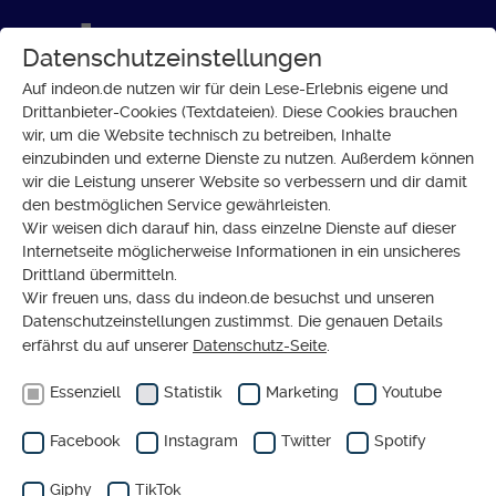
Datenschutzeinstellungen
Auf indeon.de nutzen wir für dein Lese-Erlebnis eigene und
Drittanbieter-Cookies (Textdateien). Diese Cookies brauchen
wir, um die Website technisch zu betreiben, Inhalte
SOZIALES
einzubinden und externe Dienste zu nutzen. Außerdem können
Flucht aus der Ukraine: In
wir die Leistung unserer Website so verbessern und dir damit
den bestmöglichen Service gewährleisten.
Deutschland angekommen
Wir weisen dich darauf hin, dass einzelne Dienste auf dieser
Internetseite möglicherweise Informationen in ein unsicheres
Drittland übermitteln.
Wir freuen uns, dass du indeon.de besuchst und unseren
Datenschutzeinstellungen zustimmst. Die genauen Details
erfährst du auf unserer
Datenschutz-Seite
.
Essenziell
Statistik
Marketing
Youtube
Facebook
Instagram
Twitter
Spotify
Giphy
TikTok