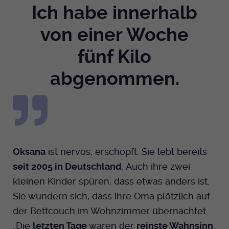
Ich habe innerhalb
Anbieter
EKHN
Name
mtm_cookie_consent
Spotify
von einer Woche
Laufzeit
Ende der Sitzung
Anbieter
Medienhaus der EKHN GmbH
fünf Kilo
PHP Daten Identifikator, der gesetzt wird
Giphy
Laufzeit
1 Jahr
Zweck
wenn die PHP session() Methode benutzt
abgenommen.
wird.
Speicherung der Cookie Constent
Zweck
TikTok
Einstellungen
Name
uid
Anbieter
EKHN
Oksana
ist nervös, erschöpft. Sie lebt bereits
Laufzeit
Ende der Sitzung
seit 2005 in Deutschland
. Auch ihre zwei
Notwendig zum sicheren Betrieb der
kleinen Kinder spüren, dass etwas anders ist.
Zweck
Webseite.
Sie wundern sich, dass ihre Oma plötzlich auf
der Bettcouch im Wohnzimmer übernachtet.
„Die
letzten Tage
waren der
reinste Wahnsinn
.
Name
cookie_optin-[n]