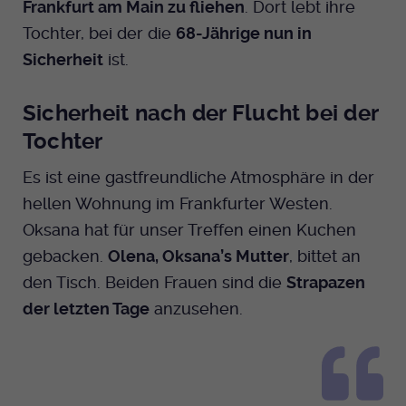
Frankfurt am Main zu fliehen
. Dort lebt ihre
Dieser Cookie wird genutzt um
Tochter, bei der die
68-Jährige nun in
festzustellen ob ein Benutzer im TYPO3
Cookie-Informationen anzeigen
Name
_pk_id.424
Zweck
Backend eingelogged ist und die Seite
Sicherheit
ist.
bearbeiten darf.
Anbieter
Medienhaus der EKHN GmbH
Marketing
Sicherheit nach der Flucht bei der
Reichweiten Analyse
Laufzeit
13 Monate
Name
fe_typo_user
Tochter
Cookie-Informationen anzeigen
Name
_fbp
Zweck
Einzigartige Besucher ID.
Anbieter
EKHN
Es ist eine gastfreundliche Atmosphäre in der
Anbieter
Facebook Ireland Limited
Youtube
hellen Wohnung im Frankfurter Westen.
Laufzeit
Ende der Sitzung
Name
_pk_ses.424
Oksana hat für unser Treffen einen Kuchen
Laufzeit
3 Monate
gebacken.
Olena, Oksana’s Mutter
, bittet an
Facebook
Dieser Cookie wird genutzt um
Anbieter
Medienhaus der EKHN GmbH
Zweck
Anzeigen / Ads
festzustellen ob ein Benutzer im TYPO3
den Tisch. Beiden Frauen sind die
Strapazen
Zweck
Frontend eingelogged ist und die Seite
Laufzeit
30 Minuten
der letzten Tage
anzusehen.
Instagram
bearbeiten darf.
Zur Speicherung kurzfristiger
Zweck
Informationen über den Besuch.
Name
Twitter
PHPSESSID