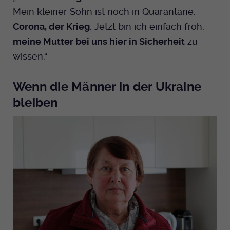
Mein kleiner Sohn ist noch in Quarantäne.
Anbieter
EKHN
Corona, der Krieg
. Jetzt bin ich einfach froh,
meine Mutter bei uns hier in Sicherheit
zu
Bei Ausahl nur essentieller Cookies wird
Laufzeit
dieser Cookie am Ende der Sitzung
wissen.“
gelöscht. Ansonsten 1 Monat.
Wenn die Männer in der Ukraine
Dient zur Speicherung der Cookie Opt-In
Einstellungen. Eine optionale Nummer
bleiben
Zweck
nach dem Namen gibt lediglich eine
Versionsnummer an.