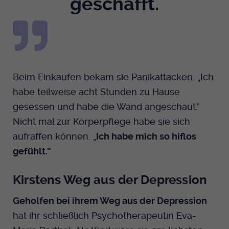
geschafft.
Anbieter
EKHN
Bei Ausahl nur essentieller Cookies wird
Laufzeit
dieser Cookie am Ende der Sitzung
gelöscht. Ansonsten 1 Monat.
Beim Einkaufen bekam sie Panikattacken. „Ich
Dient zur Speicherung der Cookie Opt-In
habe teilweise acht Stunden zu Hause
Einstellungen. Eine optionale Nummer
Zweck
gesessen und habe die Wand angeschaut.“
nach dem Namen gibt lediglich eine
Nicht mal zur Körperpflege habe sie sich
Versionsnummer an.
aufraffen können. „
Ich habe mich so hiflos
gefühlt.“
Kirstens Weg aus der Depression
Geholfen bei ihrem Weg aus der Depression
hat ihr schließlich Psychotherapeutin Eva-