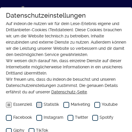
Datenschutzeinstellungen
Auf indeon.de nutzen wir für dein Lese-Erlebnis eigene und
Drittanbieter-Cookies (Textdateien). Diese Cookies brauchen
wir, um die Website technisch zu betreiben, Inhalte
GESELLSCHAFT
einzubinden und externe Dienste zu nutzen. Außerdem können
Tiergestützte Therapie: Wie
wir die Leistung unserer Website so verbessern und dir damit
den bestmöglichen Service gewährleisten.
Tiere bei Depressionen helfen
Wir weisen dich darauf hin, dass einzelne Dienste auf dieser
Internetseite möglicherweise Informationen in ein unsicheres
Drittland übermitteln.
Wir freuen uns, dass du indeon.de besuchst und unseren
Datenschutzeinstellungen zustimmst. Die genauen Details
erfährst du auf unserer
Datenschutz-Seite
.
Essenziell
Statistik
Marketing
Youtube
Ergänzender redaktioneller Inhalt von
Youtube
Facebook
Instagram
Twitter
Spotify
Eigentlich haben wir hier einen tollen Inhalt von
Youtube für dich. Wisch über den Slider und lass ihn
Giphy
TikTok
dir anzeigen (oder verbirg ihn wieder).