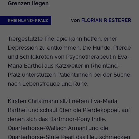
Grenzen liegen.
Dieser Cookie wird genutzt um
festzustellen ob ein Benutzer im TYPO3
Cookie-Informationen anzeigen
Name
_pk_id.424
Zweck
Backend eingelogged ist und die Seite
von
FLORIAN RIESTERER
RHEINLAND-PFALZ
bearbeiten darf.
Anbieter
Medienhaus der EKHN GmbH
Marketing
Reichweiten Analyse
Tiergestützte Therapie kann helfen, einer
Laufzeit
13 Monate
Name
fe_typo_user
Depression zu entkommen. Die Hunde, Pferde
Cookie-Informationen anzeigen
Name
_fbp
Zweck
Einzigartige Besucher ID.
und Schildkröten von Psychotherapeutin Eva-
Anbieter
EKHN
Anbieter
Facebook Ireland Limited
Maria Barthel aus Katzweiler in Rheinland-
Youtube
Laufzeit
Ende der Sitzung
Pfalz unterstützen Patient:innen bei der Suche
Name
_pk_ses.424
Laufzeit
3 Monate
nach Lebensfreude und Ruhe.
Facebook
Dieser Cookie wird genutzt um
Anbieter
Medienhaus der EKHN GmbH
Zweck
Anzeigen / Ads
festzustellen ob ein Benutzer im TYPO3
Zweck
Kirsten Christmann sitzt neben Eva-Maria
Frontend eingelogged ist und die Seite
Laufzeit
30 Minuten
Instagram
bearbeiten darf.
Barthel und schaut über die Pferdekoppel, auf
Zur Speicherung kurzfristiger
denen sich das Dartmoor-Pony Indie,
Zweck
Informationen über den Besuch.
Quarterhorse-Wallach Armani und die
Name
Twitter
PHPSESSID
Quarterhorse-Stute Pearl das Heu schmecken