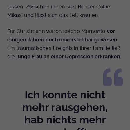
Anbieter
EKHN
lassen. Zwischen ihnen sitzt Border Collie
Name
mtm_cookie_consent
Spotify
Mikasi und lässt sich das Fell kraulen.
Laufzeit
Ende der Sitzung
Anbieter
Medienhaus der EKHN GmbH
PHP Daten Identifikator, der gesetzt wird
Giphy
Für Christmann wären solche Momente
vor
Laufzeit
1 Jahr
Zweck
wenn die PHP session() Methode benutzt
einigen Jahren noch unvorstellbar gewesen.
wird.
Speicherung der Cookie Constent
Ein traumatisches Ereignis in ihrer Familie ließ
Zweck
TikTok
Einstellungen
die
junge Frau an einer Depression erkranken
.
Name
uid
Anbieter
EKHN
Laufzeit
Ende der Sitzung
Ich konnte nicht
Notwendig zum sicheren Betrieb der
mehr rausgehen,
Zweck
Webseite.
hab nichts mehr
Name
cookie_optin-[n]