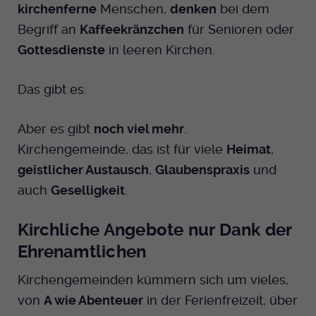
kirchenferne
Menschen,
denken
bei dem
Dieser Cookie wird genutzt um
festzustellen ob ein Benutzer im TYPO3
Begriff an
Kaffeekränzchen
für Senioren oder
Cookie-Informationen anzeigen
Name
_pk_id.424
Zweck
Backend eingelogged ist und die Seite
Gottesdienste
in leeren Kirchen.
bearbeiten darf.
Anbieter
Medienhaus der EKHN GmbH
Marketing
Reichweiten Analyse
Das gibt es.
Laufzeit
13 Monate
Name
fe_typo_user
Cookie-Informationen anzeigen
Name
_fbp
Zweck
Einzigartige Besucher ID.
Aber es gibt
noch viel mehr
.
Anbieter
EKHN
Anbieter
Facebook Ireland Limited
Kirchengemeinde, das ist für viele
Heimat
,
Youtube
Laufzeit
Ende der Sitzung
geistlicher Austausch
,
Glaubenspraxis
und
Name
_pk_ses.424
Laufzeit
3 Monate
auch
Geselligkeit
.
Facebook
Dieser Cookie wird genutzt um
Anbieter
Medienhaus der EKHN GmbH
Zweck
Anzeigen / Ads
festzustellen ob ein Benutzer im TYPO3
Zweck
Kirchliche Angebote nur Dank der
Frontend eingelogged ist und die Seite
Laufzeit
30 Minuten
Instagram
bearbeiten darf.
Ehrenamtlichen
Zur Speicherung kurzfristiger
Zweck
Kirchengemeinden kümmern sich um vieles,
Informationen über den Besuch.
Name
Twitter
PHPSESSID
von
A wie Abenteuer
in der Ferienfreizeit, über