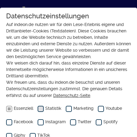
Datenschutzeinstellungen
Auf indeon.de nutzen wir für dein Lese-Erlebnis eigene und
Drittanbieter-Cookies (Textdateien). Diese Cookies brauchen
wir, um die Website technisch zu betreiben, Inhalte
GLAUBE
einzubinden und externe Dienste zu nutzen. Außerdem können
Ehrenamt in der Kirche: Was
wir die Leistung unserer Website so verbessern und dir damit
den bestmöglichen Service gewährleisten.
ist möglich?
Wir weisen dich darauf hin, dass einzelne Dienste auf dieser
Internetseite möglicherweise Informationen in ein unsicheres
Drittland übermitteln.
Wir freuen uns, dass du indeon.de besuchst und unseren
Datenschutzeinstellungen zustimmst. Die genauen Details
erfährst du auf unserer
Datenschutz-Seite
.
Essenziell
Statistik
Marketing
Youtube
Facebook
Instagram
Twitter
Spotify
Giphy
TikTok