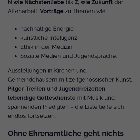
N wie Nächstenliebe
bis
Z, wie Zukunft
der
Anbieter
EKHN
Name
mtm_cookie_consent
Altenarbeit.
Vorträge
zu Themen wie
Spotify
Laufzeit
Ende der Sitzung
Anbieter
Medienhaus der EKHN GmbH
nachhaltige Energie
PHP Daten Identifikator, der gesetzt wird
Giphy
Laufzeit
1 Jahr
künstliche Intelligenz
Zweck
wenn die PHP session() Methode benutzt
Ethik in der Medizin
wird.
Speicherung der Cookie Constent
Zweck
TikTok
Soziale Medien und Jugendsprache.
Einstellungen
Name
uid
Ausstellungen in Kirchen und
Gemeindehäusern mit zeitgenössischer Kunst,
Anbieter
EKHN
Pilger-Treffen
und
Jugendfreizeiten
,
Laufzeit
Ende der Sitzung
lebendige Gottesdienste
mit Musik und
spannenden Predigten – die Liste ließe sich
Notwendig zum sicheren Betrieb der
Zweck
endlos fortsetzen.
Webseite.
Ohne Ehrenamtliche geht nichts
Name
cookie_optin-[n]