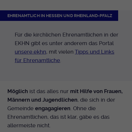
Anbieter
EKHN
EHRENAMTLICH IN HESSEN UND RHEINLAND-PFALZ
Bei Ausahl nur essentieller Cookies wird
Laufzeit
dieser Cookie am Ende der Sitzung
Für die kirchlichen Ehrenamtlichen in der
gelöscht. Ansonsten 1 Monat.
EKHN gibt es unter anderem das Portal
Dient zur Speicherung der Cookie Opt-In
unsere.ekhn
, mit vielen
Tipps und Links
Einstellungen. Eine optionale Nummer
für Ehrenamtliche
.
Zweck
nach dem Namen gibt lediglich eine
Versionsnummer an.
Möglich
ist das alles nur
mit Hilfe von Frauen,
Männern und Jugendlichen
, die sich in der
Gemeinde
engagagieren
. Ohne die
Ehrenamtlichen, das ist klar, gäbe es das
allermeiste nicht.