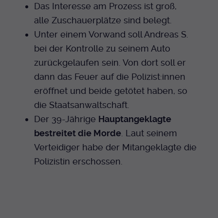
Das Interesse am Prozess ist groß,
Anbieter
EKHN
Name
mtm_cookie_consent
Spotify
alle Zuschauerplätze sind belegt.
Laufzeit
Ende der Sitzung
Anbieter
Medienhaus der EKHN GmbH
Unter einem Vorwand soll Andreas S.
bei der Kontrolle zu seinem Auto
PHP Daten Identifikator, der gesetzt wird
Giphy
Laufzeit
1 Jahr
Zweck
wenn die PHP session() Methode benutzt
zurückgelaufen sein. Von dort soll er
wird.
dann das Feuer auf die Polizist:innen
Speicherung der Cookie Constent
Zweck
TikTok
Einstellungen
eröffnet und beide getötet haben, so
die Staatsanwaltschaft.
Name
uid
Der 39-Jährige
Hauptangeklagte
Anbieter
EKHN
bestreitet die Morde
. Laut seinem
Verteidiger habe der Mitangeklagte die
Laufzeit
Ende der Sitzung
Polizistin erschossen.
Notwendig zum sicheren Betrieb der
Zweck
Webseite.
Name
cookie_optin-[n]