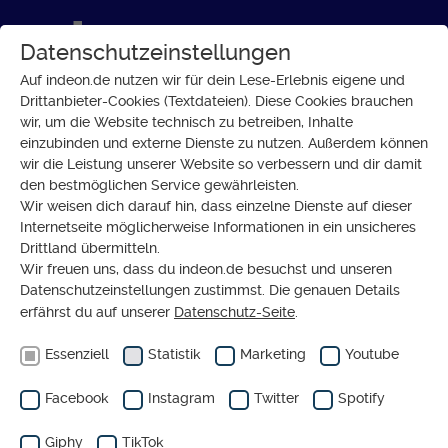
Datenschutzeinstellungen
Auf indeon.de nutzen wir für dein Lese-Erlebnis eigene und
Drittanbieter-Cookies (Textdateien). Diese Cookies brauchen
wir, um die Website technisch zu betreiben, Inhalte
NACH POLIZISTENMORD IN
einzubinden und externe Dienste zu nutzen. Außerdem können
RHEINLAND-PFALZ
wir die Leistung unserer Website so verbessern und dir damit
Polizisten-
den bestmöglichen Service gewährleisten.
Mord in
Wir weisen dich darauf hin, dass einzelne Dienste auf dieser
Internetseite möglicherweise Informationen in ein unsicheres
Kusel: Was
Drittland übermitteln.
macht das
Wir freuen uns, dass du indeon.de besuchst und unseren
Datenschutzeinstellungen zustimmst. Die genauen Details
mit dem
erfährst du auf unserer
Datenschutz-Seite
.
Nachwuchs?
Essenziell
Statistik
Marketing
Youtube
Facebook
Instagram
Twitter
Spotify
von
MIRIAM GROSS
KOMMENTAR
Giphy
TikTok