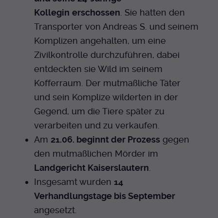
Dieser Cookie wird genutzt um
Kollegin
erschossen
. Sie hatten den
festzustellen ob ein Benutzer im TYPO3
Cookie-Informationen anzeigen
Name
_pk_id.424
Zweck
Transporter von Andreas S. und seinem
Backend eingelogged ist und die Seite
bearbeiten darf.
Komplizen angehalten, um eine
Anbieter
Medienhaus der EKHN GmbH
Marketing
Zivilkontrolle durchzuführen, dabei
Reichweiten Analyse
Laufzeit
13 Monate
entdeckten sie Wild im seinem
Name
fe_typo_user
Cookie-Informationen anzeigen
Name
_fbp
Kofferraum. Der mutmaßliche Täter
Zweck
Einzigartige Besucher ID.
Anbieter
EKHN
und sein Komplize wilderten in der
Anbieter
Facebook Ireland Limited
Youtube
Gegend, um die Tiere später zu
Laufzeit
Ende der Sitzung
Name
_pk_ses.424
Laufzeit
3 Monate
verarbeiten und zu verkaufen.
Facebook
Dieser Cookie wird genutzt um
Am
21.06. beginnt der Prozess
gegen
Anbieter
Medienhaus der EKHN GmbH
Zweck
Anzeigen / Ads
festzustellen ob ein Benutzer im TYPO3
den mutmaßlichen Mörder im
Zweck
Frontend eingelogged ist und die Seite
Laufzeit
30 Minuten
Landgericht Kaiserslautern
.
Instagram
bearbeiten darf.
Insgesamt wurden
14
Zur Speicherung kurzfristiger
Zweck
Verhandlungstage bis September
Informationen über den Besuch.
Name
Twitter
PHPSESSID
angesetzt.