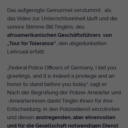
Das aufgeregte Gemurmel verstummt, als
Anbieter
EKHN
das Video zur Unterrichtseinheit läuft und die
Bei Ausahl nur essentieller Cookies wird
sonore Stimme Bill Tinglins, des
Laufzeit
dieser Cookie am Ende der Sitzung
afroamerikanischen Geschäftsführers von
gelöscht. Ansonsten 1 Monat.
„Tour for Tolerance“
, den abgedunkelten
Dient zur Speicherung der Cookie Opt-In
Lehrsaal erfüllt:
Einstellungen. Eine optionale Nummer
Zweck
nach dem Namen gibt lediglich eine
„Federal Police Officers of Germany, I bid you
Versionsnummer an.
greetings, and it is indeed a privilege and an
honor to stand before you today”, sagt er.
Nach der Begrüßung der Polizei-Anwärter und
-Anwärterinnen dankt Tinglin ihnen für ihre
Entscheidung, in den Polizeidienst einzutreten
und diesen
anstregenden, aber ehrenvollen
und für die Gesellschaft notwendigen Dienst