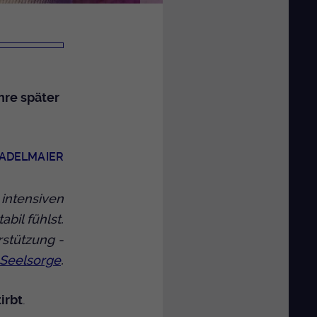
ahre später
TADELMAIER
 intensiven
bil fühlst.
rstützung -
nSeelsorge
.
irbt
.