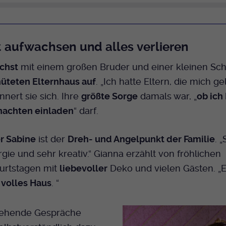
Bei Ausahl nur essentieller Cookies wird dieser
Laufzeit
Cookie am Ende der Sitzung gelöscht.
Ansonsten 1 Monat.
 aufwachsen und alles verlieren
Dient zur Speicherung der Cookie Opt-In
Einstellungen. Eine optionale Nummer nach
chst
mit einem großen Bruder und einer kleinen Sc
Zweck
dem Namen gibt lediglich eine
üteten Elternhaus auf
. „Ich hatte Eltern, die mich ge
Versionsnummer an.
nnert sie sich. Ihre
größte Sorge
damals war, „
ob ich
achten einladen
“ darf.
r Sabine
ist der
Dreh- und Angelpunkt der Familie
. 
rgie und sehr kreativ.“ Gianna erzählt von fröhlichen
urtstagen mit
liebevoller
Deko und vielen Gästen. „
 volles Haus
. “
gehende Gespräche