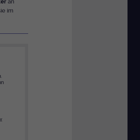
ter
an
sie im
.
hn
r