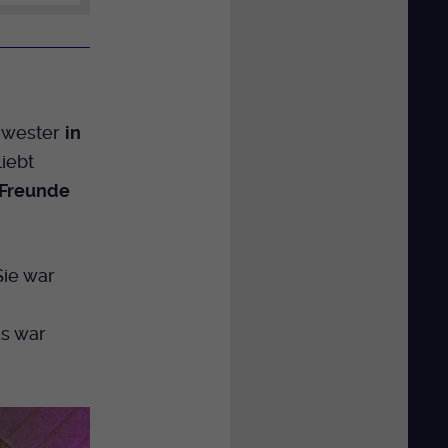
hwester
in
liebt
 Freunde
„Sie war
Es war