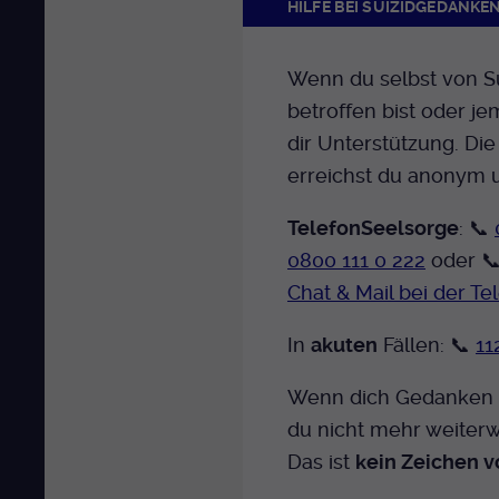
HILFE BEI SUIZIDGEDANKE
Wenn du selbst von S
betroffen bist oder j
dir Unterstützung. Di
erreichst du anonym u
TelefonSeelsorge
: 📞
0800 111 0 222
oder 
Chat & Mail bei der T
In
akuten
Fällen: 📞
11
Wenn dich Gedanken s
du nicht mehr weiterw
Das ist
kein Zeichen 