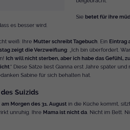
beigebracht.
Sie
betet für ihre mü
dass es besser wird.
cht weiß: Ihre
Mutter schreibt Tagebuch
. Ein
Eintrag 
stag zeigt die Verzweiflung
: „Ich bin überfordert. W
in!
Ich will nicht sterben, aber ich habe das Gefühl,
nicht
.“ Diese Sätze liest Gianna erst Jahre später und
danken Sabine für sich behalten hat.
 des Suizids
a
am Morgen des 31. August
in die Küche kommt, sitzt
irkt unruhig. Ihre
Mama ist nicht da
. Nicht im Bett. N