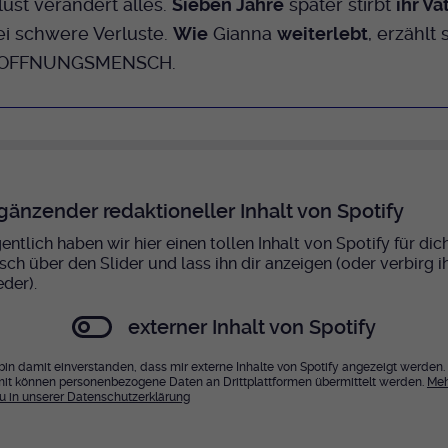
Name
mtm_cookie_consent
lust verändert alles.
Sieben Jahre
später stirbt
ihr Va
Laufzeit
Ende der Sitzung
Spotify
ei schwere Verluste.
Wie
Gianna
weiterlebt
, erzählt 
Anbieter
Medienhaus der EKHN GmbH
PHP Daten Identifikator, der gesetzt wird wenn
HOFFNUNGSMENSCH.
Zweck
die PHP session() Methode benutzt wird.
Giphy
Laufzeit
1 Jahr
Speicherung der Cookie Constent
Zweck
Name
uid
TikTok
Einstellungen
Anbieter
EKHN
gänzender redaktioneller Inhalt von Spotify
Laufzeit
Ende der Sitzung
entlich haben wir hier einen tollen Inhalt von Spotify für dich
sch über den Slider und lass ihn dir anzeigen (oder verbirg i
eder).
Notwendig zum sicheren Betrieb der
Zweck
Webseite.
externer Inhalt von Spotify
 bin damit einverstanden, dass mir externe Inhalte von Spotify angezeigt werden.
Name
cookie_optin-[n]
it können personenbezogene Daten an Drittplattformen übermittelt werden.
Meh
u in unserer Datenschutzerklärung
Anbieter
EKHN