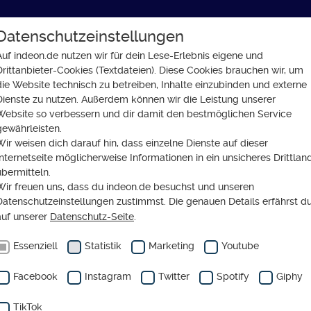
Datenschutzeinstellungen
GLAUBE
SOZIALES
GESELLSCHAFT
Auf indeon.de nutzen wir für dein Lese-Erlebnis eigene und
Drittanbieter-Cookies (Textdateien). Diese Cookies brauchen wir, um
: Leben nach dem Verlust
die Website technisch zu betreiben, Inhalte einzubinden und externe
Dienste zu nutzen. Außerdem können wir die Leistung unserer
Website so verbessern und dir damit den bestmöglichen Service
gewährleisten.
Wir weisen dich darauf hin, dass einzelne Dienste auf dieser
Internetseite möglicherweise Informationen in ein unsicheres Drittlan
id in der Familie: Leben
übermitteln.
Wir freuen uns, dass du indeon.de besuchst und unseren
Verlust
Datenschutzeinstellungen zustimmst. Die genauen Details erfährst d
auf unserer
Datenschutz-Seite
.
Essenziell
Statistik
Marketing
Youtube
Facebook
Instagram
Twitter
Spotify
Giphy
TikTok