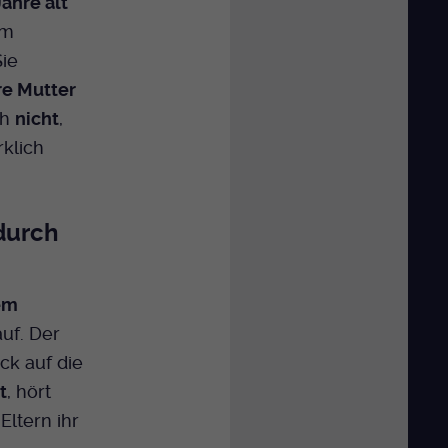
Jahre alt
em
Sie
re Mutter
ch
nicht
,
rklich
 durch
em
uf. Der
ck auf die
t
, hört
Eltern ihr