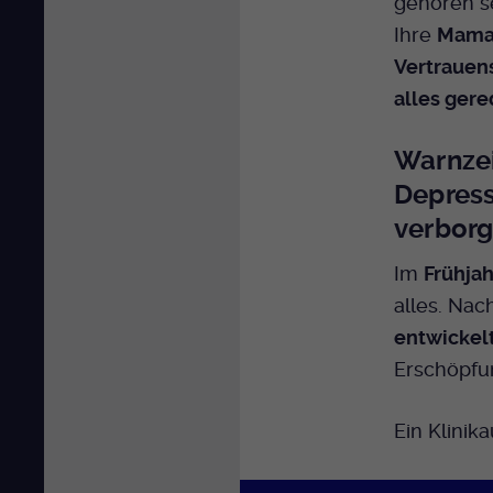
gehören se
Ihre
Mama 
Vertrauen
alles gere
Warnzei
Depress
verbor
Im
Frühjah
alles. Nac
entwickel
Erschöpfun
Ein Klinika