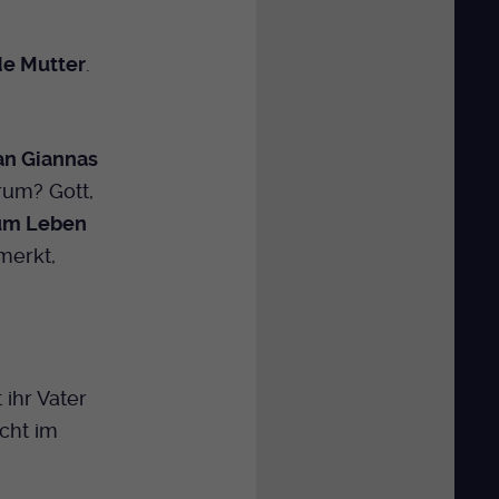
de Mutter
.
an Giannas
arum? Gott,
 zum Leben
 merkt,
 ihr Vater
icht im