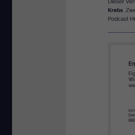
Dieser Ver
Krebs
. Zw
Podcast 
Er
Eig
Wi
wi
Ich
Dam
daz