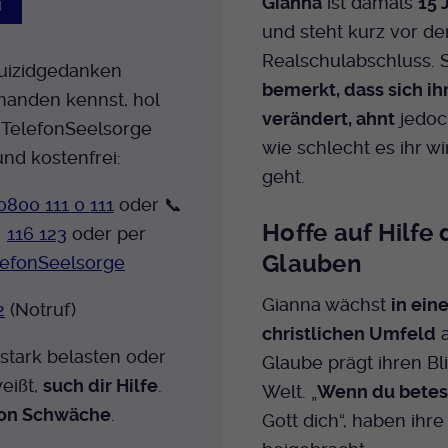
Gianna
ist damals
15 
N
und steht kurz vor d
Realschulabschluss. 
uizidgedanken
bemerkt, dass sich ih
emanden kennst, hol
verändert, ahnt
jedo
e TelefonSeelsorge
wie schlecht es ihr wi
nd kostenfrei:
geht.
0800 111 0 111
oder 📞
Hoffe auf Hilfe

116 123
oder per
Glauben
elefonSeelsorge
Gianna wächst
in ein
2
(Notruf)
christlichen Umfeld
a
tark belasten oder
Glaube prägt ihren Bli
eißt,
such dir Hilfe
.
Welt. „
Wenn du betes
von Schwäche
.
Gott dich“, haben ihre 