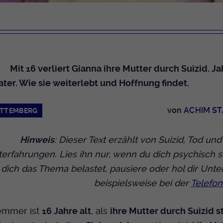
Dieser Cookie wird genutzt um festzustellen
Cookie-Informationen anzeigen
Name
_pk_id.424
Zweck
ob ein Benutzer im TYPO3 Backend
eingelogged ist und die Seite bearbeiten darf.
Anbieter
Medienhaus der EKHN GmbH
Marketing
Reichweiten Analyse
Laufzeit
13 Monate
Name
fe_typo_user
Mit 16 verliert Gianna ihre Mutter durch Suizid. J
Cookie-Informationen anzeigen
Name
_fbp
Zweck
Einzigartige Besucher ID.
 Vater. Wie sie weiterlebt und Hoffnung findet.
Anbieter
EKHN
Anbieter
Facebook Ireland Limited
Youtube
Laufzeit
Ende der Sitzung
von
ACHIM S
TTEMBERG
Name
_pk_ses.424
Laufzeit
3 Monate
Facebook
Dieser Cookie wird genutzt um festzustellen
Anbieter
Medienhaus der EKHN GmbH
Zweck
Anzeigen / Ads
Hinweis
: Dieser Text erzählt von Suizid, Tod und
Zweck
ob ein Benutzer im TYPO3 Frontend
eingelogged ist und die Seite bearbeiten darf.
terfahrungen. Lies ihn nur, wenn du dich psychisch sta
Laufzeit
30 Minuten
Instagram
ich das Thema belastet, pausiere oder hol dir Unte
Zur Speicherung kurzfristiger Informationen
beispielsweise bei der
Telefo
Zweck
Name
PHPSESSID
über den Besuch.
Twitter
Anbieter
EKHN
mmer ist
16 Jahre alt
, als
ihre Mutter durch Suizid st