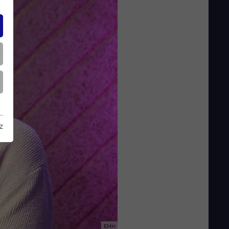
z
EMH