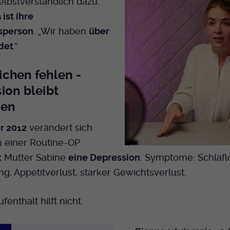
lbstverständlich dazu.
ist ihre
sperson
. „Wir haben
über
det
.“
chen fehlen -
ion bleibt
gen
r 2012
verändert sich
h einer Routine-OP
t
Mutter Sabine
eine Depression
. Symptome: Schlaflo
g, Appetitverlust, starker Gewichtsverlust.
ufenthalt hilft nicht.