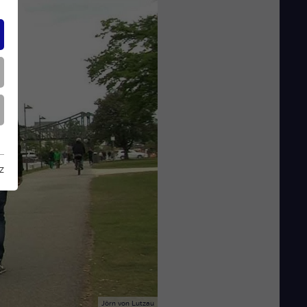
z
Jörn von Lutzau