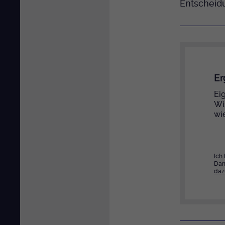
Entscheidu
Er
Eig
Wi
wi
Ich
Dam
daz