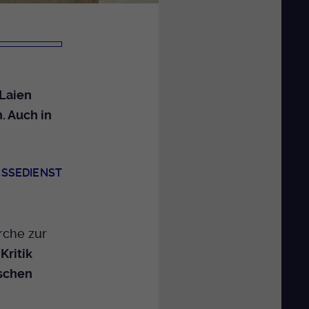
 Laien
. Auch in
ESSEDIENST
rche zur
.
Kritik
ischen