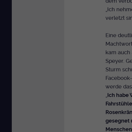
dem Verbot
„Ich nehm
verletzt s
Eine deutl
Machtwort
kam auch 
Speyer. G
Sturm schr
Facebook-S
werde das 
„
Ich habe
Fahrstühle
Rosenkrän
gesegnet 
Menschen 