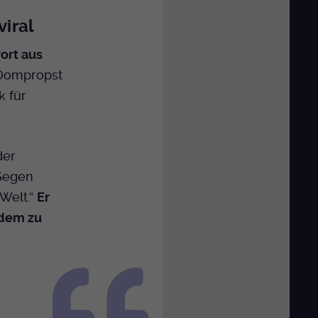
iral
ort aus
Dompropst
k für
der
 Segen
Welt.“
Er
edem zu