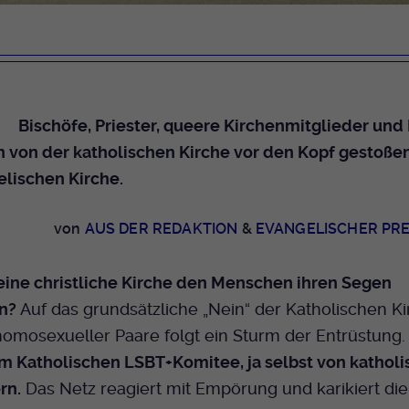
Dieser Cookie wird genutzt um festzustellen
Cookie-Informationen anzeigen
Name
_pk_id.424
Zweck
ob ein Benutzer im TYPO3 Backend
eingelogged ist und die Seite bearbeiten darf.
Anbieter
Medienhaus der EKHN GmbH
Marketing
Reichweiten Analyse
Laufzeit
13 Monate
Name
fe_typo_user
Bischöfe, Priester, queere Kirchenmitglieder und
Cookie-Informationen anzeigen
Name
_fbp
Zweck
Einzigartige Besucher ID.
h von der katholischen Kirche vor den Kopf gestoßen
Anbieter
EKHN
Anbieter
Facebook Ireland Limited
Youtube
lischen Kirche.
Laufzeit
Ende der Sitzung
Name
_pk_ses.424
Laufzeit
3 Monate
von
AUS DER REDAKTION
&
EVANGELISCHER PR
Facebook
Dieser Cookie wird genutzt um festzustellen
Anbieter
Medienhaus der EKHN GmbH
Zweck
Anzeigen / Ads
Zweck
ob ein Benutzer im TYPO3 Frontend
eingelogged ist und die Seite bearbeiten darf.
eine christliche Kirche den Menschen ihren Segen
Laufzeit
30 Minuten
Instagram
n?
Auf das grundsätzliche „Nein“ der Katholischen Ki
Zur Speicherung kurzfristiger Informationen
omosexueller Paare folgt ein Sturm der Entrüstung
Zweck
Name
PHPSESSID
über den Besuch.
 Katholischen LSBT+Komitee, ja selbst von kathol
Twitter
Anbieter
EKHN
rn.
Das Netz reagiert mit Empörung und karikiert die