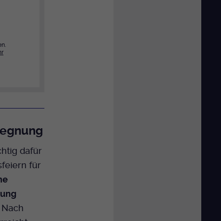
en.
r
 Segnung
htig dafür
feiern für
he
nung
. Nach