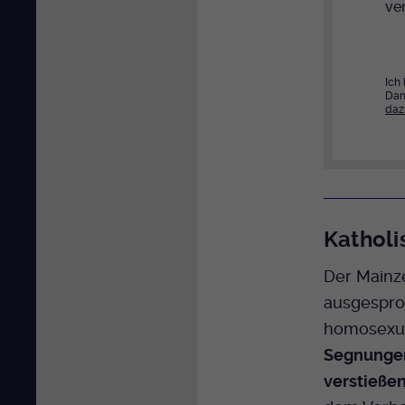
ver
Ich
Dam
daz
Katholi
Der Mainze
ausgesproc
homosexue
Segnungen 
verstieße