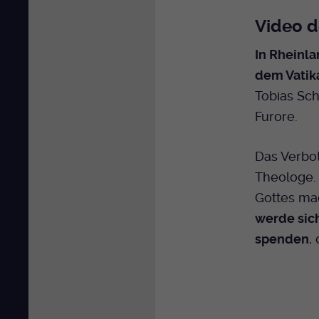
Video d
In Rheinla
dem Vatika
Tobias Sch
Furore.
Das Verbot
Theologe. 
Gottes mac
werde sic
spenden
,