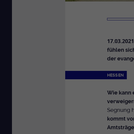
17.03.2021
fühlen sic
der evange
HESSEN
Wie kann 
verweiger
Segnung h
kommt vom
Amtsträge