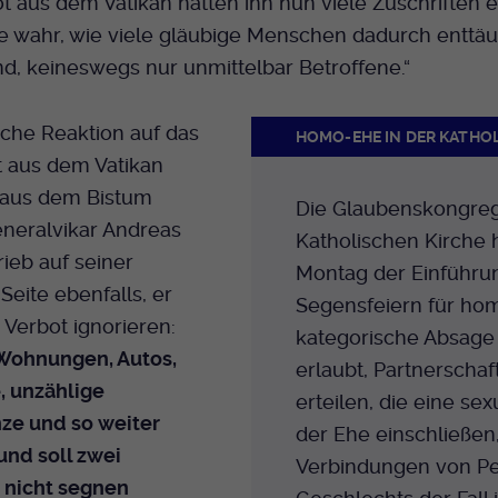
 aus dem Vatikan hätten ihn nun viele Zuschriften er
e wahr, wie viele gläubige Menschen dadurch enttä
ind, keineswegs nur unmittelbar Betroffene.“
iche Reaktion auf das
HOMO-EHE IN DER KATHO
 aus dem Vatikan
aus dem Bistum
Die Glaubenskongreg
eneralvikar Andreas
Katholischen Kirche 
ieb auf seiner
Montag der Einführun
eite ebenfalls, er
Segensfeiern für ho
Verbot ignorieren:
kategorische Absage er
 Wohnungen, Autos,
erlaubt, Partnerscha
, unzählige
erteilen, die eine se
ze und so weiter
der Ehe einschließen,
und soll zwei
Verbindungen von Pe
nicht segnen