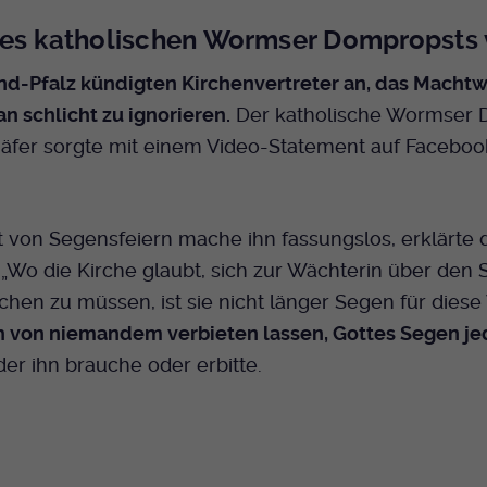
Bei Ausahl nur essentieller Cookies wird dieser
es katholischen Wormser Dompropsts v
Laufzeit
Cookie am Ende der Sitzung gelöscht.
Ansonsten 1 Monat.
nd-Pfalz kündigten Kirchenvertreter an, das Machtw
n schlicht zu ignorieren.
Der katholische Wormser 
Dient zur Speicherung der Cookie Opt-In
Einstellungen. Eine optionale Nummer nach
äfer sorgte mit einem Video-Statement auf Faceboo
Zweck
dem Namen gibt lediglich eine
Versionsnummer an.
 von Segensfeiern mache ihn fassungslos, erklärte 
„Wo die Kirche glaubt, sich zur Wächterin über den
hen zu müssen, ist sie nicht länger Segen für diese 
h von niemandem verbieten lassen, Gottes Segen j
 der ihn brauche oder erbitte.