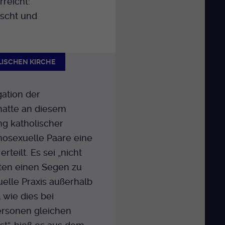
reicht:
uscht und
LISCHEN KIRCHE
ation der
hatte an diesem
g katholischer
mosexuelle Paare eine
teilt. Es sei „nicht
ften einen Segen zu
xuelle Praxis außerhalb
 wie dies bei
rsonen gleichen