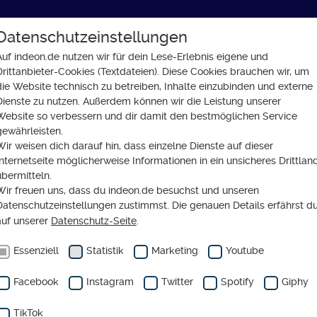
Datenschutzeinstellungen
GLAUBE
SOZIALES
GESELLSCHAFT
Auf indeon.de nutzen wir für dein Lese-Erlebnis eigene und
Drittanbieter-Cookies (Textdateien). Diese Cookies brauchen wir, um
egnung homosexueller Paare
die Website technisch zu betreiben, Inhalte einzubinden und externe
Dienste zu nutzen. Außerdem können wir die Leistung unserer
Website so verbessern und dir damit den bestmöglichen Service
gewährleisten.
Wir weisen dich darauf hin, dass einzelne Dienste auf dieser
Internetseite möglicherweise Informationen in ein unsicheres Drittlan
kan-„Nein“ zur Segnung
übermitteln.
Wir freuen uns, dass du indeon.de besuchst und unseren
sexueller Paare
Datenschutzeinstellungen zustimmst. Die genauen Details erfährst d
auf unserer
Datenschutz-Seite
.
Essenziell
Statistik
Marketing
Youtube
Facebook
Instagram
Twitter
Spotify
Giphy
TikTok