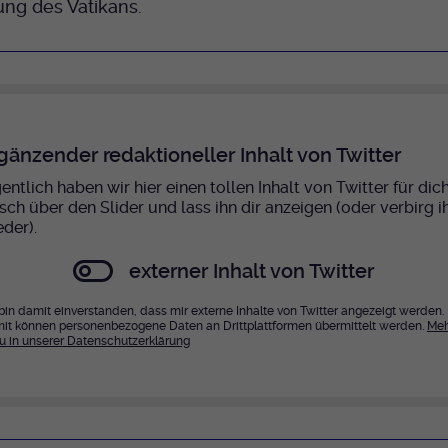
Name
mtm_cookie_consent
ng des Vatikans.
Laufzeit
Ende der Sitzung
Spotify
Anbieter
Medienhaus der EKHN GmbH
PHP Daten Identifikator, der gesetzt wird wenn
Zweck
die PHP session() Methode benutzt wird.
Giphy
Laufzeit
1 Jahr
Speicherung der Cookie Constent
Zweck
Name
uid
gänzender redaktioneller Inhalt von Twitter
TikTok
Einstellungen
entlich haben wir hier einen tollen Inhalt von Twitter für dich
Anbieter
EKHN
sch über den Slider und lass ihn dir anzeigen (oder verbirg i
eder).
Laufzeit
Ende der Sitzung
externer Inhalt von Twitter
Notwendig zum sicheren Betrieb der
Zweck
Webseite.
 bin damit einverstanden, dass mir externe Inhalte von Twitter angezeigt werden.
it können personenbezogene Daten an Drittplattformen übermittelt werden.
Meh
u in unserer Datenschutzerklärung
Name
cookie_optin-[n]
Anbieter
EKHN