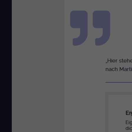
„Hier steh
nach Marti
Er
Ei
di